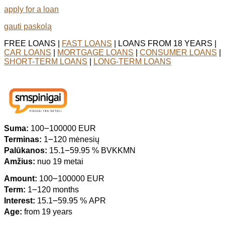
apply for a loan
gauti paskolą
FREE LOANS |
FAST LOANS
| LOANS FROM 18 YEARS |
CAR LOANS
|
MORTGAGE LOANS
|
CONSUMER LOANS
|
SHORT-TERM LOANS
|
LONG-TERM LOANS
Suma:
100౼100000 EUR
Terminas:
1౼120 mėnesių
Palūkanos:
15.1౼59.95 % BVKKMN
Amžius:
nuo 19 metai
Amount:
100౼100000 EUR
Term:
1౼120 months
Interest:
15.1౼59.95 % APR
Age:
from 19 years