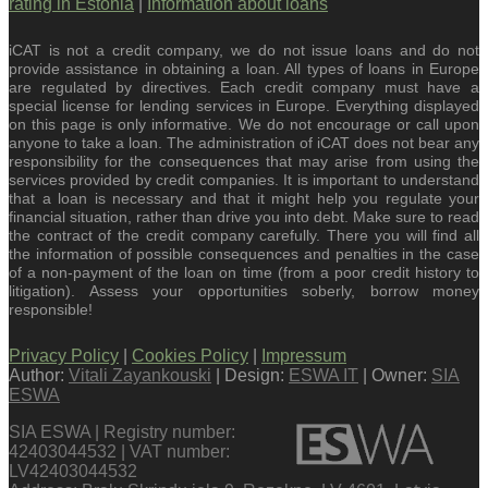
rating in Estonia
|
Information about loans
iCAT is not a credit company, we do not issue loans and do not
provide assistance in obtaining a loan. All types of loans in Europe
are regulated by directives. Each credit company must have a
special license for lending services in Europe. Everything displayed
on this page is only informative. We do not encourage or call upon
anyone to take a loan. The administration of iCAT does not bear any
responsibility for the consequences that may arise from using the
services provided by credit companies. It is important to understand
that a loan is necessary and that it might help you regulate your
financial situation, rather than drive you into debt. Make sure to read
the contract of the credit company carefully. There you will find all
the information of possible consequences and penalties in the case
of a non-payment of the loan on time (from a poor credit history to
litigation). Assess your opportunities soberly, borrow money
responsible!
Privacy Policy
|
Cookies Policy
|
Impressum
Author:
Vitali Zayankouski
| Design:
ESWA IT
| Owner:
SIA
ESWA
SIA ESWA | Registry number:
42403044532 | VAT number:
LV42403044532