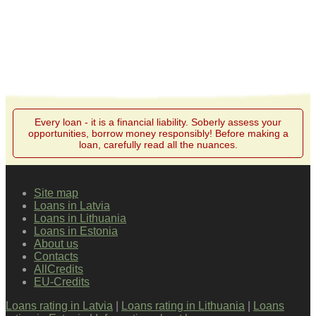
Every loan - it is a financial liability. Soberly assess your
opportunities, borrow money responsibly! Before making a
loan, carefully read all the nuances.
Site map
Loans in Latvia
Loans in Lithuania
Loans in Estonia
About us
Contacts
AllCredits
EU-Credits
Loans rating in Latvia
|
Loans rating in Lithuania
|
Loans