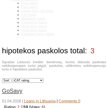
Free loans
Fast loans
Loans from 18 years
Car loans
Mortgage loans
Consumer loans
Short-term loans
Long-term loans
Estonian loans rating
hipotekos paskolos
total:
3
Sąrašas Lietuvos kredito bendrovių, kurios išduoda paskolas
nekilnojamajam turtui įsigyti, paskolos, užtikrintos nekilnojamuoju
turtu ir hipotekos paskolos.
Sort:
GoSavy
01.04.2026
|
Loans in Lithuania
|
Comments 0
_Rating:
2.7
/
10
(Votes:
6
)