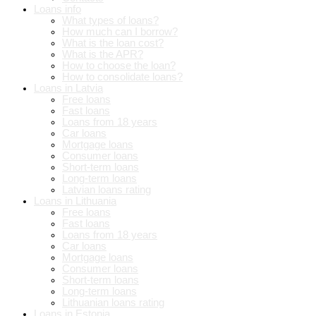
Loans info
What types of loans?
How much can I borrow?
What is the loan cost?
What is the APR?
How to choose the loan?
How to consolidate loans?
Loans in Latvia
Free loans
Fast loans
Loans from 18 years
Car loans
Mortgage loans
Consumer loans
Short-term loans
Long-term loans
Latvian loans rating
Loans in Lithuania
Free loans
Fast loans
Loans from 18 years
Car loans
Mortgage loans
Consumer loans
Short-term loans
Long-term loans
Lithuanian loans rating
Loans in Estonia