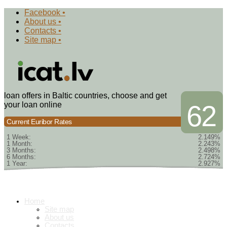
Facebook •
About us •
Contacts •
Site map •
loan offers in Baltic countries, choose and get
your loan online
62
Current Euribor Rates
1 Week:
2.149%
1 Month:
2.243%
3 Months:
2.498%
6 Months:
2.724%
1 Year:
2.927%
Home
Site map
About us
Contacts