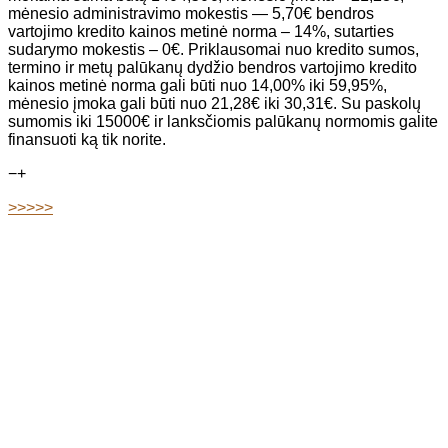
mėnesio administravimo mokestis — 5,70€ bendros
vartojimo kredito kainos metinė norma – 14%, sutarties
sudarymo mokestis – 0€. Priklausomai nuo kredito sumos,
termino ir metų palūkanų dydžio bendros vartojimo kredito
kainos metinė norma gali būti nuo 14,00% iki 59,95%,
mėnesio įmoka gali būti nuo 21,28€ iki 30,31€. Su paskolų
sumomis iki 15000€ ir lanksčiomis palūkanų normomis galite
finansuoti ką tik norite.
−
+
>>>>>