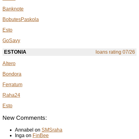
Banknote
BobutesPaskola
Esto
GoSavy
ESTONIA
loans rating 07/26
Altero
Bondora
Ferratum
Raha24
Esto
New Comments:
Annabel on
SMSraha
Inga on
FinBee