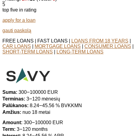
5
top five in rating
apply for a loan
gauti paskolą
FREE LOANS | FAST LOANS |
LOANS FROM 18 YEARS
|
CAR LOANS
|
MORTGAGE LOANS
|
CONSUMER LOANS
|
SHORT-TERM LOANS
|
LONG-TERM LOANS
Suma:
300౼100000 EUR
Terminas:
3౼120 mėnesių
Palūkanos:
8.24౼45.56 % BVKKMN
Amžius:
nuo 18 metai
Amount:
300౼100000 EUR
Term:
3౼120 months
Interest:
8.24౼45.56 % APR