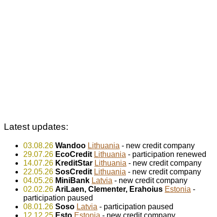
Latest updates:
03.08.26
Wandoo
Lithuania
- new credit company
29.07.26
EcoCredit
Lithuania
- participation renewed
14.07.26
KreditStar
Lithuania
- new credit company
22.05.26
SosCredit
Lithuania
- new credit company
04.05.26
MiniBank
Latvia
- new credit company
02.02.26
AriLaen, Clementer, Erahoius
Estonia
-
participation paused
08.01.26
Soso
Latvia
- participation paused
12.12.25
Esto
Estonia
- new credit company