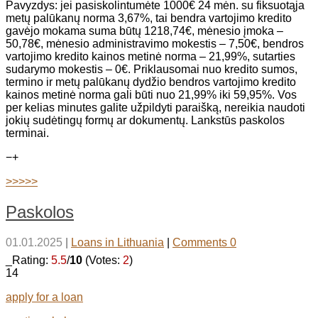
Pavyzdys: jei pasiskolintumėte 1000€ 24 mėn. su fiksuotąja
metų palūkanų norma 3,67%, tai bendra vartojimo kredito
gavėjo mokama suma būtų 1218,74€, mėnesio įmoka –
50,78€, mėnesio administravimo mokestis – 7,50€, bendros
vartojimo kredito kainos metinė norma – 21,99%, sutarties
sudarymo mokestis – 0€. Priklausomai nuo kredito sumos,
termino ir metų palūkanų dydžio bendros vartojimo kredito
kainos metinė norma gali būti nuo 21,99% iki 59,95%. Vos
per kelias minutes galite užpildyti paraišką, nereikia naudoti
jokių sudėtingų formų ar dokumentų. Lankstūs paskolos
terminai.
−
+
>>>>>
Paskolos
01.01.2025
|
Loans in Lithuania
|
Comments 0
_Rating:
5.5
/
10
(Votes:
2
)
14
apply for a loan