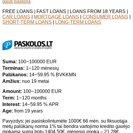
gauti paskolą
FREE LOANS | FAST LOANS | LOANS FROM 18 YEARS |
CAR LOANS
|
MORTGAGE LOANS
|
CONSUMER LOANS
|
SHORT-TERM LOANS
|
LONG-TERM LOANS
Suma:
100౼100000 EUR
Terminas:
1౼120 mėnesių
Palūkanos:
14౼59.95 % BVKKMN
Amžius:
nuo 19 metai
Amount:
100౼100000 EUR
Term:
1౼120 months
Interest:
14౼59.95 % APR
Age:
from 19 years
Pavyzdys: jei pasiskolintumėte 1000€ 66 mėn. su fiksuotąja
metų palūkanų norma 1% tai bendra vartojimo kredito gavėjo
mokama suma būtų 1404,50€, mėnesio įmoka – 21,28€,