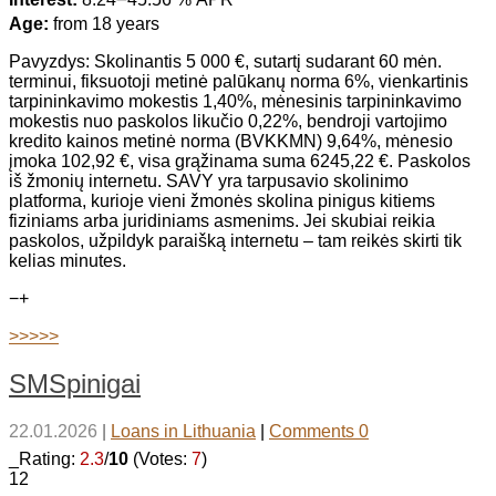
Age:
from 18 years
Pavyzdys: Skolinantis 5 000 €, sutartį sudarant 60 mėn.
terminui, fiksuotoji metinė palūkanų norma 6%, vienkartinis
tarpininkavimo mokestis 1,40%, mėnesinis tarpininkavimo
mokestis nuo paskolos likučio 0,22%, bendroji vartojimo
kredito kainos metinė norma (BVKKMN) 9,64%, mėnesio
įmoka 102,92 €, visa grąžinama suma 6245,22 €. Paskolos
iš žmonių internetu. SAVY yra tarpusavio skolinimo
platforma, kurioje vieni žmonės skolina pinigus kitiems
fiziniams arba juridiniams asmenims. Jei skubiai reikia
paskolos, užpildyk paraišką internetu – tam reikės skirti tik
kelias minutes.
−
+
>>>>>
SMSpinigai
22.01.2026
|
Loans in Lithuania
|
Comments 0
_Rating:
2.3
/
10
(Votes:
7
)
12