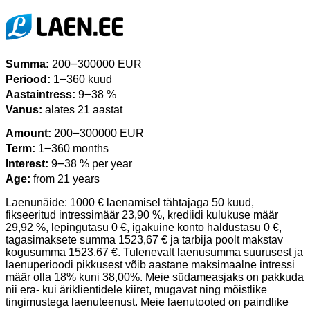
Summa:
200౼300000 EUR
Periood:
1౼360 kuud
Aastaintress:
9౼38 %
Vanus:
alates 21 aastat
Amount:
200౼300000 EUR
Term:
1౼360 months
Interest:
9౼38 % per year
Age:
from 21 years
Laenunäide: 1000 € laenamisel tähtajaga 50 kuud,
fikseeritud intressimäär 23,90 %, krediidi kulukuse määr
29,92 %, lepingutasu 0 €, igakuine konto haldustasu 0 €,
tagasimaksete summa 1523,67 € ja tarbija poolt makstav
kogusumma 1523,67 €. Tulenevalt laenusumma suurusest ja
laenuperioodi pikkusest võib aastane maksimaalne intressi
määr olla 18% kuni 38,00%. Meie südameasjaks on pakkuda
nii era- kui äriklientidele kiiret, mugavat ning mõistlike
tingimustega laenuteenust. Meie laenutooted on paindlike