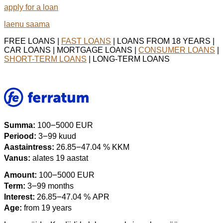
apply for a loan
laenu saama
FREE LOANS |
FAST LOANS
| LOANS FROM 18 YEARS |
CAR LOANS | MORTGAGE LOANS |
CONSUMER LOANS
|
SHORT-TERM LOANS
| LONG-TERM LOANS
Summa:
100౼5000 EUR
Periood:
3౼99 kuud
Aastaintress:
26.85౼47.04 % KKM
Vanus:
alates 19 aastat
Amount:
100౼5000 EUR
Term:
3౼99 months
Interest:
26.85౼47.04 % APR
Age:
from 19 years