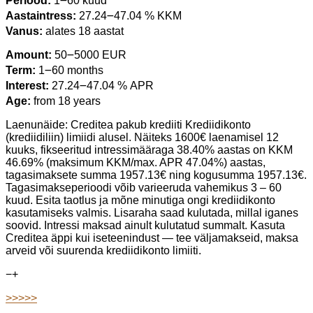
Periood:
1౼60 kuud
Aastaintress:
27.24౼47.04 % KKM
Vanus:
alates 18 aastat
Amount:
50౼5000 EUR
Term:
1౼60 months
Interest:
27.24౼47.04 % APR
Age:
from 18 years
Laenunäide: Creditea pakub krediiti Krediidikonto
(krediidiliin) limiidi alusel. Näiteks 1600€ laenamisel 12
kuuks, fikseeritud intressimääraga 38.40% aastas on KKM
46.69% (maksimum KKM/max. APR 47.04%) aastas,
tagasimaksete summa 1957.13€ ning kogusumma 1957.13€.
Tagasimakseperioodi võib varieeruda vahemikus 3 – 60
kuud. Esita taotlus ja mõne minutiga ongi krediidikonto
kasutamiseks valmis. Lisaraha saad kulutada, millal iganes
soovid. Intressi maksad ainult kulutatud summalt. Kasuta
Creditea äppi kui iseteenindust — tee väljamakseid, maksa
arveid või suurenda krediidikonto limiiti.
−
+
>>>>>