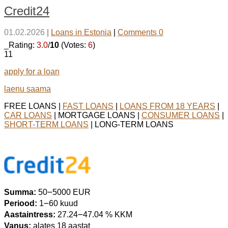
Credit24
01.02.2026
|
Loans in Estonia
|
Comments 0
_Rating:
3.0
/
10
(Votes:
6
)
11
apply for a loan
laenu saama
FREE LOANS |
FAST LOANS
|
LOANS FROM 18 YEARS
|
CAR LOANS
| MORTGAGE LOANS |
CONSUMER LOANS
|
SHORT-TERM LOANS
| LONG-TERM LOANS
Summa:
50౼5000 EUR
Periood:
1౼60 kuud
Aastaintress:
27.24౼47.04 % KKM
Vanus:
alates 18 aastat