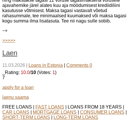
ning makstakse tagasi 12 võrdse tagasimaksena võrdsete
ajavahemike järel alates kuu aja möödumisest krediidiliini
kasutusse võtmisest. Maksa tagasi vastavalt võetud
rahasummale, tee minimaalsed kuumaksed või maksa tagasi
kogu summa ilma lisatasuta. Tee nii nagu sulle sobib.
−
+
>>>>>
Laen
11.03.2026
|
Loans in Estonia
|
Comments 0
_Rating:
10.0
/
10
(Votes:
1
)
7
apply for a loan
laenu saama
FREE LOANS |
FAST LOANS
| LOANS FROM 18 YEARS |
CAR LOANS
|
MORTGAGE LOANS
|
CONSUMER LOANS
|
SHORT-TERM LOANS
|
LONG-TERM LOANS