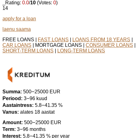
_Rating:
0.0
/
10
(Votes:
0
)
14
apply for a loan
laenu saama
FREE LOANS |
FAST LOANS
|
LOANS FROM 18 YEARS
|
CAR LOANS
| MORTGAGE LOANS |
CONSUMER LOANS
|
SHORT-TERM LOANS
|
LONG-TERM LOANS
Summa:
500౼25000 EUR
Periood:
3౼96 kuud
Aastaintress:
5.8౼41.35 %
Vanus:
alates 18 aastat
Amount:
500౼25000 EUR
Term:
3౼96 months
Interest:
5.8౼41.35 % per year