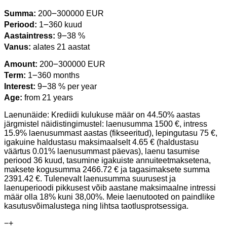
Summa:
200౼300000 EUR
Periood:
1౼360 kuud
Aastaintress:
9౼38 %
Vanus:
alates 21 aastat
Amount:
200౼300000 EUR
Term:
1౼360 months
Interest:
9౼38 % per year
Age:
from 21 years
Laenunäide: Krediidi kulukuse määr on 44.50% aastas
järgmistel näidistingimustel: laenusumma 1500 €, intress
15.9% laenusummast aastas (fikseeritud), lepingutasu 75 €,
igakuine haldustasu maksimaalselt 4.65 € (haldustasu
väärtus 0.01% laenusummast päevas), laenu tasumise
periood 36 kuud, tasumine igakuiste annuiteetmaksetena,
maksete kogusumma 2466.72 € ja tagasimaksete summa
2391.42 €. Tulenevalt laenusumma suurusest ja
laenuperioodi pikkusest võib aastane maksimaalne intressi
määr olla 18% kuni 38,00%. Meie laenutooted on paindlike
kasutusvõimalustega ning lihtsa taotlusprotsessiga.
−
+