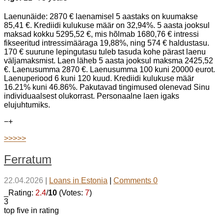
Laenunäide: 2870 € laenamisel 5 aastaks on kuumakse
85,41 €. Krediidi kulukuse määr on 32,94%. 5 aasta jooksul
maksad kokku 5295,52 €, mis hõlmab 1680,76 € intressi
fikseeritud intressimääraga 19,88%, ning 574 € haldustasu.
170 € suurune lepingutasu tuleb tasuda kohe pärast laenu
väljamaksmist. Laen läheb 5 aasta jooksul maksma 2425,52
€. Laenusumma 2870 €. Laenusumma 100 kuni 20000 eurot.
Laenuperiood 6 kuni 120 kuud. Krediidi kulukuse määr
16.21% kuni 46.86%. Pakutavad tingimused olenevad Sinu
individuaalsest olukorrast. Personaalne laen igaks
elujuhtumiks.
−
+
>>>>>
Ferratum
22.04.2026
|
Loans in Estonia
|
Comments 0
_Rating:
2.4
/
10
(Votes:
7
)
3
top five in rating