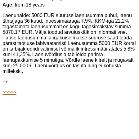
Age:
from 18 years
Laenunäide: 5000 EUR suuruse laenusumma puhul, laenu
tähtajaga 36 kuud, intressimääraga 7.9%, KKM-iga 22.2%
tagastamata laenusummalt on kogu tagasimakstav summa
5870.17 EUR. Välja toodud arvutuskäik on informatiivne.
Täpse laenusumma ja igakuise makse suuruse saad teada
pärast taotluse läbivaatamist! Laenusumma 5000 EUR korral
on tarbijakrediidi valimisel võimalik intressimäär alates 5,8%
kuni 41,35%. Laenuvõrdlus aitab leida parima
laenupakkumise 5 minutiga. Võrdle laene kiirelt ja mugavalt
kuni 25 000 €. Laenuvõrdlus on tasuta ning ei kohusta
millekski.
−
+
>>>>>