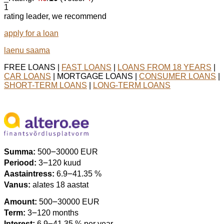
1
rating leader, we recommend
apply for a loan
laenu saama
FREE LOANS |
FAST LOANS
|
LOANS FROM 18 YEARS
|
CAR LOANS
| MORTGAGE LOANS |
CONSUMER LOANS
|
SHORT-TERM LOANS
|
LONG-TERM LOANS
Summa:
500౼30000 EUR
Periood:
3౼120 kuud
Aastaintress:
6.9౼41.35 %
Vanus:
alates 18 aastat
Amount:
500౼30000 EUR
Term:
3౼120 months
Interest:
6.9౼41.35 % per year