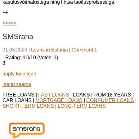
kasutusvõimalustega ning lihtsa taotlusprotsessiga.
−
+
>>>>>
SMSraha
01.03.2026
|
Loans in Estonia
|
Comment 1
_Rating:
4.0
/
10
(Votes:
3
)
8
apply for a loan
laenu saama
FREE LOANS |
FAST LOANS
| LOANS FROM 18 YEARS |
CAR LOANS |
MORTGAGE LOANS
|
CONSUMER LOANS
|
SHORT-TERM LOANS
|
LONG-TERM LOANS