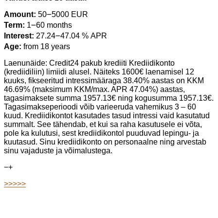
Amount:
50౼5000 EUR
Term:
1౼60 months
Interest:
27.24౼47.04 % APR
Age:
from 18 years
Laenunäide: Credit24 pakub krediiti Krediidikonto
(krediidiliin) limiidi alusel. Näiteks 1600€ laenamisel 12
kuuks, fikseeritud intressimääraga 38.40% aastas on KKM
46.69% (maksimum KKM/max. APR 47.04%) aastas,
tagasimaksete summa 1957.13€ ning kogusumma 1957.13€.
Tagasimakseperioodi võib varieeruda vahemikus 3 – 60
kuud. Krediidikontot kasutades tasud intressi vaid kasutatud
summalt. See tähendab, et kui sa raha kasutusele ei võta,
pole ka kulutusi, sest krediidikontol puuduvad lepingu- ja
kuutasud. Sinu krediidikonto on personaalne ning arvestab
sinu vajaduste ja võimalustega.
−
+
>>>>>