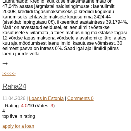
Laenunäide: Krediidi kulukuse maksimaalne määr on
47,04% aastas järgmistel näidistingimustel: laenulimiit
2000€, krediidi tagasimaksmiseks ja krediidi kogukulu
kandmiseks tehtavate maksete kogusumma 2424,44
(sisaldab lepingutasu 0€), fikseeritud aastaintress 39,1794%.
Määr on arvestatud eeldusel, et laenulimiit võetakse
kasutusele viivitamata ja täies mahus ning makstakse tagasi
12 võrdse tagasimaksena võrdsete ajavahemike järel alates
kuu aja möödumisest laenulimiidi kasutusse võtmisest. 30
esimest päeva on intress 0%. Saad igal ajal limiidi piires
laenu juurde võtta.
−
+
>>>>>
Raha24
11.04.2026
|
Loans in Estonia
|
Comments 0
_Rating:
4.0
/
10
(Votes:
3
)
4
top five in rating
apply for a loan