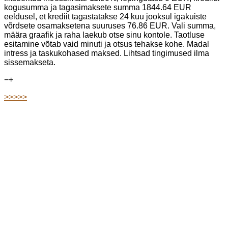
kogusumma ja tagasimaksete summa 1844.64 EUR
eeldusel, et krediit tagastatakse 24 kuu jooksul igakuiste
võrdsete osamaksetena suuruses 76.86 EUR. Vali summa,
määra graafik ja raha laekub otse sinu kontole. Taotluse
esitamine võtab vaid minuti ja otsus tehakse kohe. Madal
intress ja taskukohased maksed. Lihtsad tingimused ilma
sissemakseta.
−
+
>>>>>