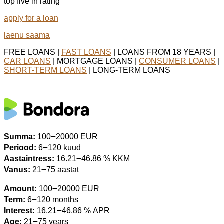
top five in rating
apply for a loan
laenu saama
FREE LOANS |
FAST LOANS
| LOANS FROM 18 YEARS |
CAR LOANS
| MORTGAGE LOANS |
CONSUMER LOANS
|
SHORT-TERM LOANS
| LONG-TERM LOANS
Summa:
100౼20000 EUR
Periood:
6౼120 kuud
Aastaintress:
16.21౼46.86 % KKM
Vanus:
21౼75 aastat
Amount:
100౼20000 EUR
Term:
6౼120 months
Interest:
16.21౼46.86 % APR
Age:
21౼75 years