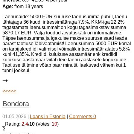
Age:
from 18 years
Laenunäide: 5000 EUR suuruse laenusumma puhul, laenu
tähtajaga 36 kuud, intressimääraga 7.9%, KKM-iga 22.2%
tagastamata laenusummalt on kogu tagasimakstav summa
5870.17 EUR. Välja toodud arvutuskäik on informatiivne.
Täpse laenusumma ja igakuise makse suuruse saad teada
pärast taotluse läbivaatamist! Laenusumma 5000 EUR korral
on tarbijakrediidi valimisel võimalik intressimäär alates 5,8%
kuni 41,35%. Krediidi kulukuse aastamäär ehk krediidi
kulukuse aastamäär viitab teie laenu aastasele kogukulule.
Taotluse täitmine võtab paar minutit. laekuvad vähem kui 1
tunni jooksul.
−
+
>>>>>
Bondora
01.05.2026
|
Loans in Estonia
|
Comments 0
_Rating:
2.4
/
10
(Votes:
10
)
2