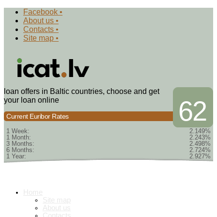
Facebook •
About us •
Contacts •
Site map •
loan offers in Baltic countries, choose and get
your loan online
62
Current Euribor Rates
1 Week:
2.149%
1 Month:
2.243%
3 Months:
2.498%
6 Months:
2.724%
1 Year:
2.927%
Home
Site map
About us
Contacts