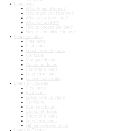
Loans info
What types of loans?
How much can I borrow?
What is the loan cost?
What is the APR?
How to choose the loan?
How to consolidate loans?
Loans in Latvia
Free loans
Fast loans
Loans from 18 years
Car loans
Mortgage loans
Consumer loans
Short-term loans
Long-term loans
Latvian loans rating
Loans in Lithuania
Free loans
Fast loans
Loans from 18 years
Car loans
Mortgage loans
Consumer loans
Short-term loans
Long-term loans
Lithuanian loans rating
Loans in Estonia