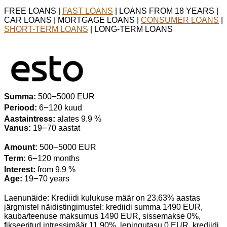
FREE LOANS |
FAST LOANS
| LOANS FROM 18 YEARS |
CAR LOANS | MORTGAGE LOANS |
CONSUMER LOANS
|
SHORT-TERM LOANS
| LONG-TERM LOANS
Summa:
500౼5000 EUR
Periood:
6౼120 kuud
Aastaintress:
alates 9.9 %
Vanus:
19౼70 aastat
Amount:
500౼5000 EUR
Term:
6౼120 months
Interest:
from 9.9 %
Age:
19౼70 years
Laenunäide: Krediidi kulukuse määr on 23.63% aastas
järgmistel näidistingimustel: krediidi summa 1490 EUR,
kauba/teenuse maksumus 1490 EUR, sissemakse 0%,
fikseeritud intressimäär 11.90%, lepingutasu 0 EUR, krediidi