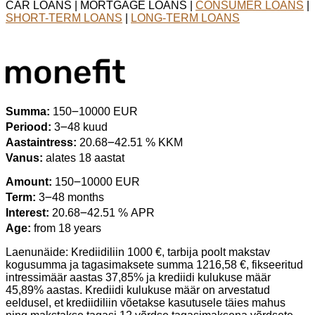
CAR LOANS | MORTGAGE LOANS |
CONSUMER LOANS
|
SHORT-TERM LOANS
|
LONG-TERM LOANS
Summa:
150౼10000 EUR
Periood:
3౼48 kuud
Aastaintress:
20.68౼42.51 % KKM
Vanus:
alates 18 aastat
Amount:
150౼10000 EUR
Term:
3౼48 months
Interest:
20.68౼42.51 % APR
Age:
from 18 years
Laenunäide: Krediidiliin 1000 €, tarbija poolt makstav
kogusumma ja tagasimaksete summa 1216,58 €, fikseeritud
intressimäär aastas 37,85% ja krediidi kulukuse määr
45,89% aastas. Krediidi kulukuse määr on arvestatud
eeldusel, et krediidiliin võetakse kasutusele täies mahus