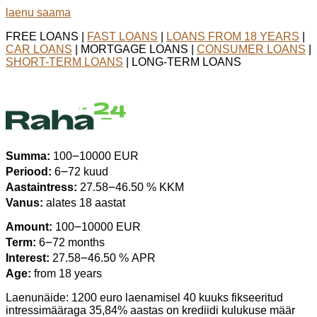
laenu saama
FREE LOANS |
FAST LOANS
|
LOANS FROM 18 YEARS
|
CAR LOANS
| MORTGAGE LOANS |
CONSUMER LOANS
|
SHORT-TERM LOANS
| LONG-TERM LOANS
Summa:
100౼10000 EUR
Periood:
6౼72 kuud
Aastaintress:
27.58౼46.50 % KKM
Vanus:
alates 18 aastat
Amount:
100౼10000 EUR
Term:
6౼72 months
Interest:
27.58౼46.50 % APR
Age:
from 18 years
Laenunäide: 1200 euro laenamisel 40 kuuks fikseeritud
intressimääraga 35,84% aastas on krediidi kulukuse määr