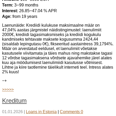
Term:
3౼99 months
Interest:
26.85౼47.04 % APR
Age:
from 19 years
Laenunäide: Krediidi kulukuse maksimaalne määr on
47,04% aastas järgmistel näidistingimustel: laenulimiit
2000€, krediidi tagasimaksmiseks ja krediidi kogukulu
kandmiseks tehtavate maksete kogusumma 2424,44
(sisaldab lepingutasu 0€), fikseeritud aastaintress 39,1794%.
Määr on arvestatud eeldusel, et laenulimiit võetakse
kasutusele viivitamata ja täies mahus ning makstakse tagasi
12 võrdse tagasimaksena võrdsete ajavahemike järel alates
kuu aja möödumisest laenulimiidi kasutusse võtmisest.
Lihtne ja kiire taotlemine täielikult interneti teel. Intress alates
2% kuus!
−
+
>>>>>
Kreditum
01.01.2026
|
Loans in Estonia
|
Comments 0