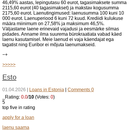
46,49% aastas, lepingutasu 60 eurot, tagasimaksete summa
2115,60 eurot (40 tagasimakset) ja makstav kogusumma
2175,60 eurot. Laenutingimused: laenusumma 100 kuni 10
000 eurot. Laenuperiood 6 kuni 72 kuud. Krediidi kulukuse
määra miinimum on 27,58% ja maksimum 46,5%.
Väljastame laene erinevaid vajadusi ja eesmärke silmas
pidades. Anname ilma suurema bürokraatiata vabad käed
laenu kasutamisel. Meie laenud ei vaja käendajat ega
tagatist ning Euribor ei mõjuta laenumakseid.
−
+
>>>>>
Esto
01.04.2026
|
Loans in Estonia
|
Comments 0
_Rating:
0.0
/
10
(Votes:
0
)
5
top five in rating
apply for a loan
laenu saama