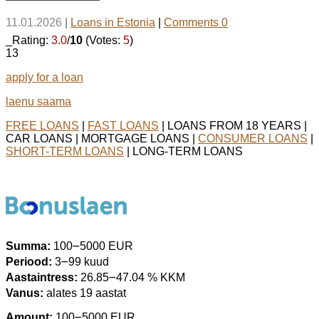
11.01.2026
|
Loans in Estonia
|
Comments 0
_Rating:
3.0
/
10
(Votes:
5
)
13
apply for a loan
laenu saama
FREE LOANS
|
FAST LOANS
| LOANS FROM 18 YEARS |
CAR LOANS | MORTGAGE LOANS |
CONSUMER LOANS
|
SHORT-TERM LOANS
| LONG-TERM LOANS
Summa:
100౼5000 EUR
Periood:
3౼99 kuud
Aastaintress:
26.85౼47.04 % KKM
Vanus:
alates 19 aastat
Amount:
100౼5000 EUR