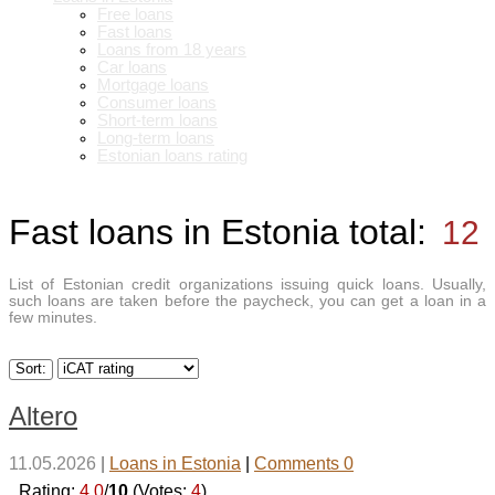
Free loans
Fast loans
Loans from 18 years
Car loans
Mortgage loans
Consumer loans
Short-term loans
Long-term loans
Estonian loans rating
Fast loans in Estonia
total:
12
List of Estonian credit organizations issuing quick loans. Usually,
such loans are taken before the paycheck, you can get a loan in a
few minutes.
Sort:
Altero
11.05.2026
|
Loans in Estonia
|
Comments 0
_Rating:
4.0
/
10
(Votes:
4
)