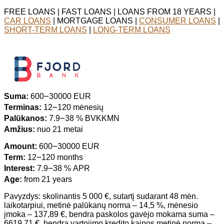
FREE LOANS | FAST LOANS | LOANS FROM 18 YEARS |
CAR LOANS
| MORTGAGE LOANS |
CONSUMER LOANS
|
SHORT-TERM LOANS
|
LONG-TERM LOANS
Suma:
600౼30000 EUR
Terminas:
12౼120 mėnesių
Palūkanos:
7.9౼38 % BVKKMN
Amžius:
nuo 21 metai
Amount:
600౼30000 EUR
Term:
12౼120 months
Interest:
7.9౼38 % APR
Age:
from 21 years
Pavyzdys: skolinantis 5 000 €, sutartį sudarant 48 mėn.
laikotarpiui, metinė palūkanų norma – 14,5 %, mėnesio
įmoka – 137,89 €, bendra paskolos gavėjo mokama suma –
6619,71 €, bendra vartojimo kredito kainos metinė norma –