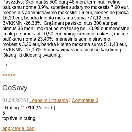
Pavyzdys: Skolinantis 500 eurų 48 mėn. terminui, metinė
palūkanų norma 8,9%, sutarties sudarymo mokestis 7,90 eur,
mėnesinis administravimo mokestis 1,9 eur, mėnesinė įmoka
16,19 eur, bendra kliento mokama suma 777,12 eur,
BVKKMN -26,33%. Grąžinant pasiskolintus 300 eur per
pirmus 36 mėn., mokant ne mažesnę nei 13,99 eur mėnesinę
įmoką ir sumokant 10,50 eur pinigų išėmimo mokestį, metinė
palūkanų norma 23,40%, mėnesinis administravimo
mokestis 3,26 eur, bendra kliento mokama suma 511,43 eur,
BVKKMN -47,16%. Finansavimas nuo smulkių kasdienių
išlaidų iki didesnių svajonių.
−
+
>>>>>
GoSavy
01.04.2026
|
Loans in Lithuania
|
Comments 0
_Rating:
2.7
/
10
(Votes:
6
)
5
top five in rating
apply for a loan