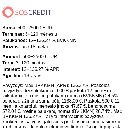
Suma:
500౼25000 EUR
Terminas:
3౼120 mėnesių
Palūkanos:
12౼136.27 % BVKKMN
Amžius:
nuo 18 metai
Amount:
500౼25000 EUR
Term:
3౼120 months
Interest:
12౼136.27 % APR
Age:
from 18 years
Pavyzdys: Max BVKKMN (APR): 136.27%. Paskolos
pavyzdys: Jei suteikiama 1000 € paskola 12 mėnesių
laikotarpiui su metine palūkanų norma (BVKKMN) 24,5%,
bendra grąžintina suma būtų 1138,00 €. Paskola 500 € 12
mėn. laikotarpiui, mėnesio įmoka 47,67 €, bendra suma
572,04 €, metinė palūkanų norma (BVKKMN) 28,74%. Max
BVKKMN 136.27%. Tai yra informacinis pavyzdys –
konkrečios sąlygos gali skirtis priklausomai nuo pasirinkto
kreditoriaus ir kliento mokumo vertinimo. Patogi ir paprasta