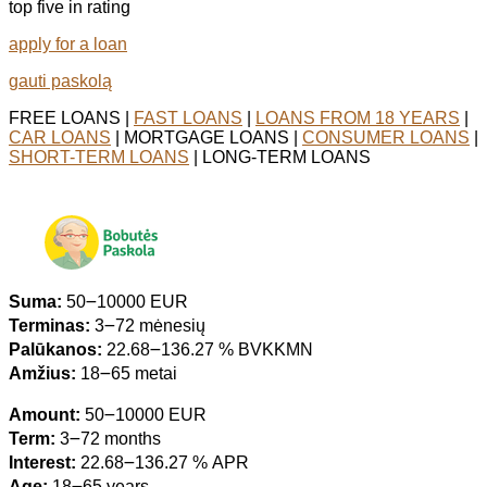
top five in rating
apply for a loan
gauti paskolą
FREE LOANS |
FAST LOANS
|
LOANS FROM 18 YEARS
|
CAR LOANS
| MORTGAGE LOANS |
CONSUMER LOANS
|
SHORT-TERM LOANS
| LONG-TERM LOANS
Suma:
50౼10000 EUR
Terminas:
3౼72 mėnesių
Palūkanos:
22.68౼136.27 % BVKKMN
Amžius:
18౼65 metai
Amount:
50౼10000 EUR
Term:
3౼72 months
Interest:
22.68౼136.27 % APR
Age:
18౼65 years