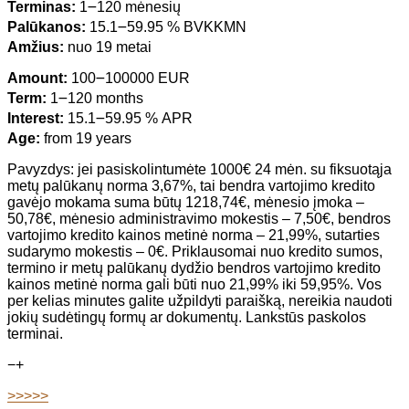
Terminas:
1౼120 mėnesių
Palūkanos:
15.1౼59.95 % BVKKMN
Amžius:
nuo 19 metai
Amount:
100౼100000 EUR
Term:
1౼120 months
Interest:
15.1౼59.95 % APR
Age:
from 19 years
Pavyzdys: jei pasiskolintumėte 1000€ 24 mėn. su fiksuotąja
metų palūkanų norma 3,67%, tai bendra vartojimo kredito
gavėjo mokama suma būtų 1218,74€, mėnesio įmoka –
50,78€, mėnesio administravimo mokestis – 7,50€, bendros
vartojimo kredito kainos metinė norma – 21,99%, sutarties
sudarymo mokestis – 0€. Priklausomai nuo kredito sumos,
termino ir metų palūkanų dydžio bendros vartojimo kredito
kainos metinė norma gali būti nuo 21,99% iki 59,95%. Vos
per kelias minutes galite užpildyti paraišką, nereikia naudoti
jokių sudėtingų formų ar dokumentų. Lankstūs paskolos
terminai.
−
+
>>>>>