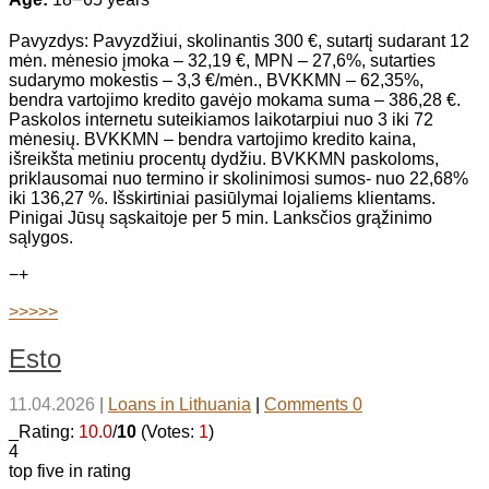
Pavyzdys: Pavyzdžiui, skolinantis 300 €, sutartį sudarant 12
mėn. mėnesio įmoka – 32,19 €, MPN – 27,6%, sutarties
sudarymo mokestis – 3,3 €/mėn., BVKKMN – 62,35%,
bendra vartojimo kredito gavėjo mokama suma – 386,28 €.
Paskolos internetu suteikiamos laikotarpiui nuo 3 iki 72
mėnesių. BVKKMN – bendra vartojimo kredito kaina,
išreikšta metiniu procentų dydžiu. BVKKMN paskoloms,
priklausomai nuo termino ir skolinimosi sumos- nuo 22,68%
iki 136,27 %. Išskirtiniai pasiūlymai lojaliems klientams.
Pinigai Jūsų sąskaitoje per 5 min. Lanksčios grąžinimo
sąlygos.
−
+
>>>>>
Esto
11.04.2026
|
Loans in Lithuania
|
Comments 0
_Rating:
10.0
/
10
(Votes:
1
)
4
top five in rating