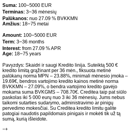
Suma:
100౼5000 EUR
Terminas:
3౼36 mėnesių
Palūkanos:
nuo 27.09 % BVKKMN
Amžius:
18౼75 metai
Amount:
100౼5000 EUR
Term:
3౼36 months
Interest:
from 27.09 % APR
Age:
18౼75 years
Pavyzdys: Skaidri ir saugi Kredito linija. Suteiktą 500 €
kredito limitą grąžinant per 36 mėn., fiksuota metinė
palūkanų norma MPN – 23.88%, minimali mėnesio įmoka –
19.69€, bendros vartojimo kredito kainos metinė norma
BVKKMN – 27.09%, o bendra vartojimo kredito gavėjo
mokama suma BVKGMS – 708.70€. Creditea taip pat siūlo
paskolas iki 5 000 eurų nuo 3 iki 36 mėnesių. Jums nebus
taikomi sutarties sudarymo, administravimo ar pinigų
pervedimo mokesčiai. Su Creditea kredito limitu galite
patogiai naudotis papildomais pinigais ir mokėti tik už tą
sumą, kurią išleidote.
−
+