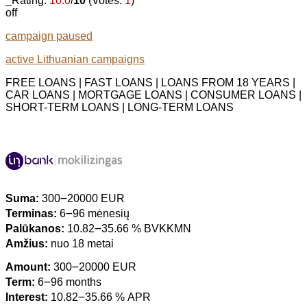
_Rating:
10.0
/
10
(Votes:
1
)
off
campaign paused
active Lithuanian campaigns
FREE LOANS | FAST LOANS | LOANS FROM 18 YEARS |
CAR LOANS | MORTGAGE LOANS | CONSUMER LOANS |
SHORT-TERM LOANS | LONG-TERM LOANS
Suma:
300౼20000 EUR
Terminas:
6౼96 mėnesių
Palūkanos:
10.82౼35.66 % BVKKMN
Amžius:
nuo 18 metai
Amount:
300౼20000 EUR
Term:
6౼96 months
Interest:
10.82౼35.66 % APR