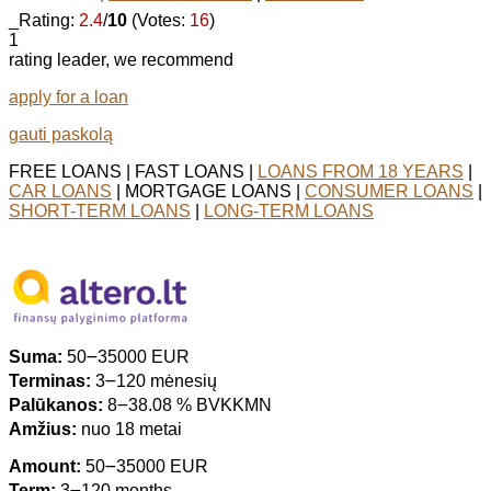
_Rating:
2.4
/
10
(Votes:
16
)
1
rating leader, we recommend
apply for a loan
gauti paskolą
FREE LOANS | FAST LOANS |
LOANS FROM 18 YEARS
|
CAR LOANS
| MORTGAGE LOANS |
CONSUMER LOANS
|
SHORT-TERM LOANS
|
LONG-TERM LOANS
Suma:
50౼35000 EUR
Terminas:
3౼120 mėnesių
Palūkanos:
8౼38.08 % BVKKMN
Amžius:
nuo 18 metai
Amount:
50౼35000 EUR
Term:
3౼120 months