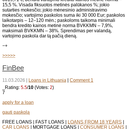
15,5 %. Visada fiksuotos metinės palūkanos %; jokio
sutarties mokesčio; jokio mėnesinio administravimo
mokesčio; vartojimo paskolos suma iki 30 000 Eur; paskolos
laikotarpis – 12–120 mėn.; paskoloms taikoma minimali
bendra kredito kainos metinė norma BVKKMN – 7,9%,
maksimali BVKKMN – 38%. Sprendimas per valandą,
vartojimo paskola dar tą pačią dieną.
−
+
>>>>>
FinBee
11.03.2026
|
Loans in Lithuania
|
Comment 1
_Rating:
5.5
/
10
(Votes:
2
)
7
apply for a loan
gauti paskolą
FREE LOANS | FAST LOANS |
LOANS FROM 18 YEARS
|
CAR LOANS
| MORTGAGE LOANS |
CONSUMER LOANS
|