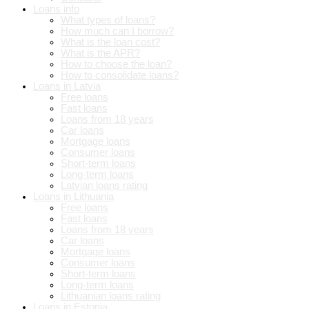
Loans info
What types of loans?
How much can I borrow?
What is the loan cost?
What is the APR?
How to choose the loan?
How to consolidate loans?
Loans in Latvia
Free loans
Fast loans
Loans from 18 years
Car loans
Mortgage loans
Consumer loans
Short-term loans
Long-term loans
Latvian loans rating
Loans in Lithuania
Free loans
Fast loans
Loans from 18 years
Car loans
Mortgage loans
Consumer loans
Short-term loans
Long-term loans
Lithuanian loans rating
Loans in Estonia