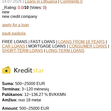
14.07.2026
|
Loans in Lithuania
|
Comments 0
_Rating:
0.0
/
10
(Votes:
0
)
new
new credit company
apply for a loan
gauti paskolą
FREE LOANS | FAST LOANS |
LOANS FROM 18 YEARS
|
CAR LOANS
| MORTGAGE LOANS |
CONSUMER LOANS
|
SHORT-TERM LOANS
|
LONG-TERM LOANS
Suma:
500౼25000 EUR
Terminas:
3౼120 mėnesių
Palūkanos:
12౼136.27 % BVKKMN
Amžius:
nuo 18 metai
Amount:
500౼25000 EUR