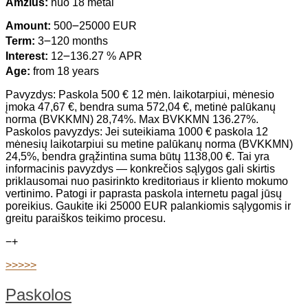
Amžius:
nuo 18 metai
Amount:
500౼25000 EUR
Term:
3౼120 months
Interest:
12౼136.27 % APR
Age:
from 18 years
Pavyzdys: Paskola 500 € 12 mėn. laikotarpiui, mėnesio
įmoka 47,67 €, bendra suma 572,04 €, metinė palūkanų
norma (BVKKMN) 28,74%. Max BVKKMN 136.27%.
Paskolos pavyzdys: Jei suteikiama 1000 € paskola 12
mėnesių laikotarpiui su metine palūkanų norma (BVKKMN)
24,5%, bendra grąžintina suma būtų 1138,00 €. Tai yra
informacinis pavyzdys — konkrečios sąlygos gali skirtis
priklausomai nuo pasirinkto kreditoriaus ir kliento mokumo
vertinimo. Patogi ir paprasta paskola internetu pagal jūsų
poreikius. Gaukite iki 25000 EUR palankiomis sąlygomis ir
greitu paraiškos teikimo procesu.
−
+
>>>>>
Paskolos