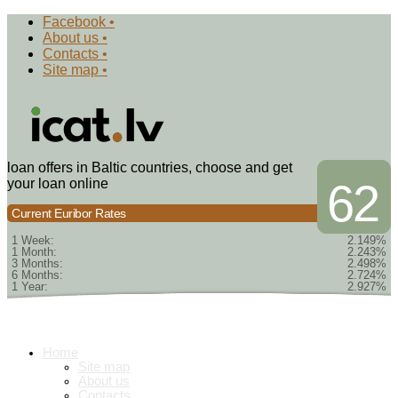
Facebook •
About us •
Contacts •
Site map •
loan offers in Baltic countries, choose and get
your loan online
62
Current Euribor Rates
1 Week:
2.149%
1 Month:
2.243%
3 Months:
2.498%
6 Months:
2.724%
1 Year:
2.927%
Home
Site map
About us
Contacts