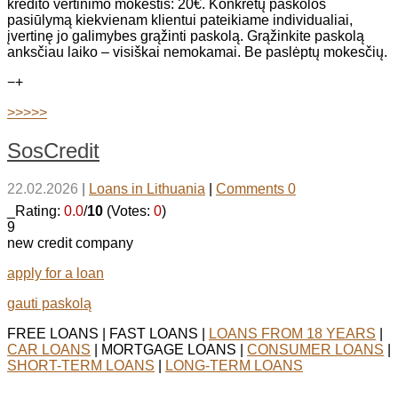
kredito vertinimo mokestis: 20€. Konkretų paskolos
pasiūlymą kiekvienam klientui pateikiame individualiai,
įvertinę jo galimybes grąžinti paskolą. Grąžinkite paskolą
anksčiau laiko – visiškai nemokamai. Be paslėptų mokesčių.
−
+
>>>>>
SosCredit
22.02.2026
|
Loans in Lithuania
|
Comments 0
_Rating:
0.0
/
10
(Votes:
0
)
9
new credit company
apply for a loan
gauti paskolą
FREE LOANS | FAST LOANS |
LOANS FROM 18 YEARS
|
CAR LOANS
| MORTGAGE LOANS |
CONSUMER LOANS
|
SHORT-TERM LOANS
|
LONG-TERM LOANS