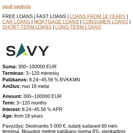
gauti paskolą
FREE LOANS | FAST LOANS |
LOANS FROM 18 YEARS
|
CAR LOANS
|
MORTGAGE LOANS
|
CONSUMER LOANS
|
SHORT-TERM LOANS
|
LONG-TERM LOANS
Suma:
300౼100000 EUR
Terminas:
3౼120 mėnesių
Palūkanos:
8.24౼45.56 % BVKKMN
Amžius:
nuo 18 metai
Amount:
300౼100000 EUR
Term:
3౼120 months
Interest:
8.24౼45.56 % APR
Age:
from 18 years
Pavyzdys: Skolinantis 5 000 €, sutartį sudarant 60 mėn.
terminui, fiksuotoji metinė palūkanų norma 6%, vienkartinis