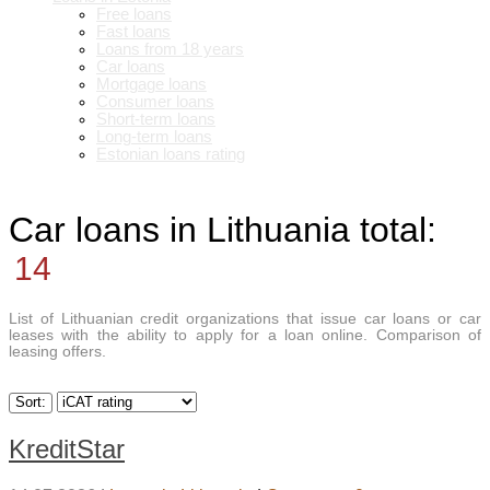
Free loans
Fast loans
Loans from 18 years
Car loans
Mortgage loans
Consumer loans
Short-term loans
Long-term loans
Estonian loans rating
Car loans in Lithuania
total:
14
List of Lithuanian credit organizations that issue car loans or car
leases with the ability to apply for a loan online. Comparison of
leasing offers.
Sort:
KreditStar