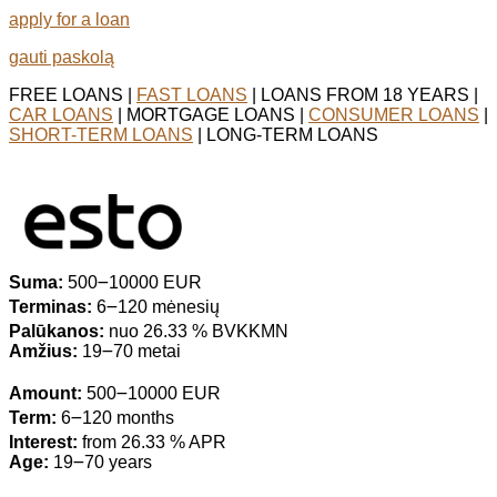
apply for a loan
gauti paskolą
FREE LOANS |
FAST LOANS
| LOANS FROM 18 YEARS |
CAR LOANS
| MORTGAGE LOANS |
CONSUMER LOANS
|
SHORT-TERM LOANS
| LONG-TERM LOANS
Suma:
500౼10000 EUR
Terminas:
6౼120 mėnesių
Palūkanos:
nuo 26.33 % BVKKMN
Amžius:
19౼70 metai
Amount:
500౼10000 EUR
Term:
6౼120 months
Interest:
from 26.33 % APR
Age:
19౼70 years