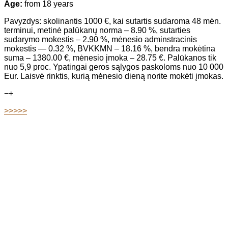
Age:
from 18 years
Pavyzdys: skolinantis 1000 €, kai sutartis sudaroma 48 mėn.
terminui, metinė palūkanų norma – 8.90 %, sutarties
sudarymo mokestis – 2.90 %, mėnesio adminstracinis
mokestis — 0.32 %, BVKKMN – 18.16 %, bendra mokėtina
suma – 1380.00 €, mėnesio įmoka – 28.75 €. Palūkanos tik
nuo 5,9 proc. Ypatingai geros sąlygos paskoloms nuo 10 000
Eur. Laisvė rinktis, kurią mėnesio dieną norite mokėti įmokas.
−
+
>>>>>