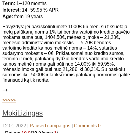
Term:
1౼120 months
Interest:
14౼59.95 % APR
Age:
from 19 years
Pavyzdys: jei pasiskolintumėte 1000€ 66 mėn. su fiksuotąja
metų palūkanų norma 1% tai bendra vartojimo kredito gavėjo
mokama suma būtų 1404,50€, mėnesio įmoka – 21,28€,
mėnesio administravimo mokestis — 5,70€ bendros
vartojimo kredito kainos metinė norma – 14%, sutarties
sudarymo mokestis – 0€. Priklausomai nuo kredito sumos,
termino ir metų palūkanų dydžio bendros vartojimo kredito
kainos metinė norma gali būti nuo 14,00% iki 59,95%,
mėnesio įmoka gali būti nuo 21,28€ iki 30,31€. Su paskolų
sumomis iki 15000€ ir lanksčiomis palūkanų normomis galite
finansuoti ką tik norite.
−
+
>>>>>
MokiLizingas
12.01.2022
|
Paused campaigns
|
Comments 0