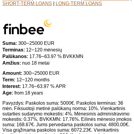
SHORT-TERM LOANS
|
LONG-TERM LOANS
Suma:
300౼25000 EUR
Terminas:
12౼120 mėnesių
Palūkanos:
17.76౼63.97 % BVKKMN
Amžius:
nuo 18 metai
Amount:
300౼25000 EUR
Term:
12౼120 months
Interest:
17.76౼63.97 % APR
Age:
from 18 years
Pavyzdys: Paskolos suma: 5000€. Paskolos terminas: 36
mėn. Fiksuotoji metinė palūkanų norma: 10%. Vienkartinis
sutarties sudarymo mokestis: 4%. Mėnesinis administravimo
mokestis: 0.37%. BVKKMN: 17.76%. Eilinės mėnesio įmokos
suma: 168.67€. Jums pervedama paskolos suma: 4800.00€.
Visa grąžinama paskolos suma: 6072.23€. Vienkartinis