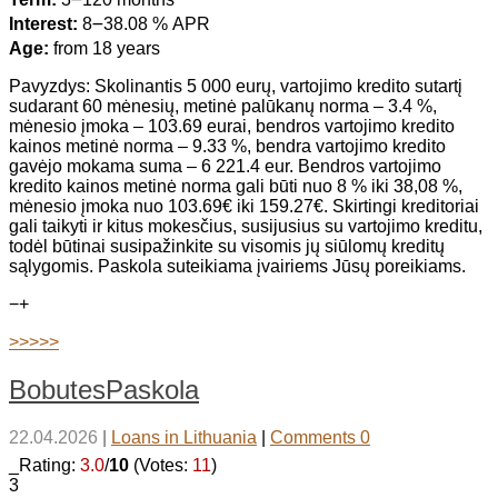
Interest:
8౼38.08 % APR
Age:
from 18 years
Pavyzdys: Skolinantis 5 000 eurų, vartojimo kredito sutartį
sudarant 60 mėnesių, metinė palūkanų norma – 3.4 %,
mėnesio įmoka – 103.69 eurai, bendros vartojimo kredito
kainos metinė norma – 9.33 %, bendra vartojimo kredito
gavėjo mokama suma – 6 221.4 eur. Bendros vartojimo
kredito kainos metinė norma gali būti nuo 8 % iki 38,08 %,
mėnesio įmoka nuo 103.69€ iki 159.27€. Skirtingi kreditoriai
gali taikyti ir kitus mokesčius, susijusius su vartojimo kreditu,
todėl būtinai susipažinkite su visomis jų siūlomų kreditų
sąlygomis. Paskola suteikiama įvairiems Jūsų poreikiams.
−
+
>>>>>
BobutesPaskola
22.04.2026
|
Loans in Lithuania
|
Comments 0
_Rating:
3.0
/
10
(Votes:
11
)
3