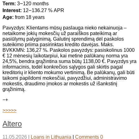
Term:
3౼120 months
Interest:
12౼136.27 % APR
Age:
from 18 years
Pavyzdys: Klientams mūsų paslauga nieko nekainuoja –
netaikome jokių mokesčių už paraiškos pateikimą ar
pasiūlymų palyginimą. Galutinį sprendimą dėl paskolos
suteikimo priima pasirinktas kredito davėjas. Maks.
BVKKMN: 136,27 %. Paskolos pavyzdys: pasiskolinus 1000
€ 12 mėnesių laikotarpiui, kai metinė palūkanų norma yra
24,5%, bendra grąžintina suma būtų 1138,00 €. Pavyzdys yra
informacinis, todėl konkrečios sąlygos gali skirtis pagal
kreditorių ir kliento mokumo vertinimą. Be palūkanų, gali būti
taikomi papildomi mokesčiai, pavyzdžiui, administravimo
mokestis, draudimo įmokos ar mokestis už išankstinį
grąžinimą.
−
+
>>>>>
Altero
11.05.2026
|
Loans in Lithuania
|
Comments 0