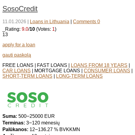
SosoCredit
11.01.2026
|
Loans in Lithuania
|
Comments 0
_Rating:
9.0
/
10
(Votes:
1
)
13
apply for a loan
gauti paskolą
FREE LOANS | FAST LOANS |
LOANS FROM 18 YEARS
|
CAR LOANS
| MORTGAGE LOANS |
CONSUMER LOANS
|
SHORT-TERM LOANS
|
LONG-TERM LOANS
Suma:
500౼25000 EUR
Terminas:
3౼120 mėnesių
Palūkanos:
12౼136.27 % BVKKMN