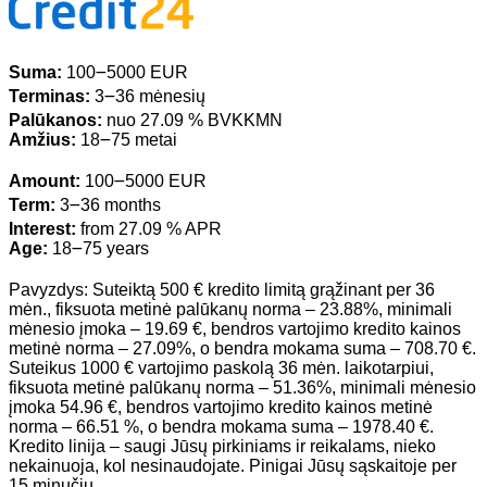
Suma:
100౼5000 EUR
Terminas:
3౼36 mėnesių
Palūkanos:
nuo 27.09 % BVKKMN
Amžius:
18౼75 metai
Amount:
100౼5000 EUR
Term:
3౼36 months
Interest:
from 27.09 % APR
Age:
18౼75 years
Pavyzdys: Suteiktą 500 € kredito limitą grąžinant per 36
mėn., fiksuota metinė palūkanų norma – 23.88%, minimali
mėnesio įmoka – 19.69 €, bendros vartojimo kredito kainos
metinė norma – 27.09%, o bendra mokama suma – 708.70 €.
Suteikus 1000 € vartojimo paskolą 36 mėn. laikotarpiui,
fiksuota metinė palūkanų norma – 51.36%, minimali mėnesio
įmoka 54.96 €, bendros vartojimo kredito kainos metinė
norma – 66.51 %, o bendra mokama suma – 1978.40 €.
Kredito linija – saugi Jūsų pirkiniams ir reikalams, nieko
nekainuoja, kol nesinaudojate. Pinigai Jūsų sąskaitoje per
15 minučių.