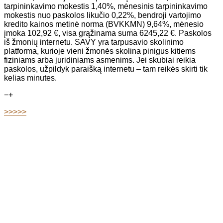
tarpininkavimo mokestis 1,40%, mėnesinis tarpininkavimo
mokestis nuo paskolos likučio 0,22%, bendroji vartojimo
kredito kainos metinė norma (BVKKMN) 9,64%, mėnesio
įmoka 102,92 €, visa grąžinama suma 6245,22 €. Paskolos
iš žmonių internetu. SAVY yra tarpusavio skolinimo
platforma, kurioje vieni žmonės skolina pinigus kitiems
fiziniams arba juridiniams asmenims. Jei skubiai reikia
paskolos, užpildyk paraišką internetu – tam reikės skirti tik
kelias minutes.
−
+
>>>>>