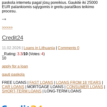
paskola internetu pagal jūsų poreikius. Gaukite iki 25000
EUR palankiomis sąlygomis ir greitu paraiškos teikimo
procesu.
−
+
>>>>>
Credit24
11.02.2026
|
Loans in Lithuania
|
Comments 0
_Rating:
3.3
/
10
(Votes:
4
)
10
apply for a loan
gauti paskolą
FREE LOANS |
FAST LOANS
|
LOANS FROM 18 YEARS
|
CAR LOANS
| MORTGAGE LOANS |
CONSUMER LOANS
|
SHORT-TERM LOANS
| LONG-TERM LOANS