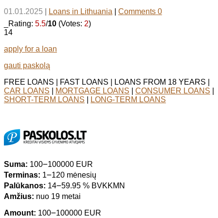
01.01.2025
|
Loans in Lithuania
|
Comments 0
_Rating:
5.5
/
10
(Votes:
2
)
14
apply for a loan
gauti paskolą
FREE LOANS | FAST LOANS | LOANS FROM 18 YEARS |
CAR LOANS
|
MORTGAGE LOANS
|
CONSUMER LOANS
|
SHORT-TERM LOANS
|
LONG-TERM LOANS
Suma:
100౼100000 EUR
Terminas:
1౼120 mėnesių
Palūkanos:
14౼59.95 % BVKKMN
Amžius:
nuo 19 metai
Amount:
100౼100000 EUR