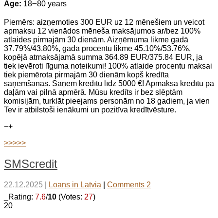
Age:
18౼80 years
Piemērs: aizņemoties 300 EUR uz 12 mēnešiem un veicot
apmaksu 12 vienādos mēneša maksājumos ar/bez 100%
atlaides pirmajām 30 dienām. Aizņēmuma likme gadā
37.79%/43.80%, gada procentu likme 45.10%/53.76%,
kopējā atmaksājamā summa 364.89 EUR/375.84 EUR, ja
tiek ievēroti līguma noteikumi! 100% atlaide procentu maksai
tiek piemērota pirmajām 30 dienām kopš kredīta
saņemšanas. Saņem kredītu līdz 5000 €! Apmaksā kredītu pa
daļām vai pilnā apmērā. Mūsu kredīts ir bez slēptām
komisijām, turklāt pieejams personām no 18 gadiem, ja vien
Tev ir atbilstoši ienākumi un pozitīva kredītvēsture.
−
+
>>>>>
SMScredit
22.12.2025
|
Loans in Latvia
|
Comments 2
_Rating:
7.6
/
10
(Votes:
27
)
20