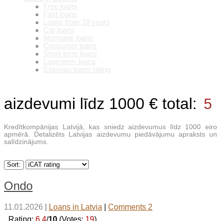
Free loans
Fast loans
Loans from 18 years
Car loans
Mortgage loans
Consumer loans
Short-term loans
Long-term loans
Estonian loans rating
aizdevumi līdz 1000 €
total:
5
Kredītkompānijas Latvijā, kas sniedz aizdevumus līdz 1000 eiro
apmērā. Detalizēts Latvijas aizdevumu piedāvājumu apraksts un
salīdzinājums.
Sort:
Ondo
11.01.2026
|
Loans in Latvia
|
Comments 2
_Rating:
6.4
/
10
(Votes:
19
)