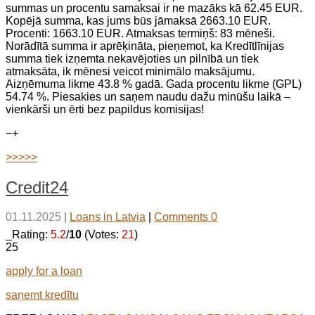
summas un procentu samaksai ir ne mazāks kā 62.45 EUR.
Kopējā summa, kas jums būs jāmaksā 2663.10 EUR.
Procenti: 1663.10 EUR. Atmaksas termiņš: 83 mēneši.
Norādītā summa ir aprēķināta, pieņemot, ka Kredītlīnijas
summa tiek izņemta nekavējoties un pilnībā un tiek
atmaksāta, ik mēnesi veicot minimālo maksājumu.
Aizņēmuma likme 43.8 % gadā. Gada procentu likme (GPL)
54.74 %. Piesakies un saņem naudu dažu minūšu laikā –
vienkārši un ērti bez papildus komisijas!
−
+
>>>>>
Credit24
01.11.2025
|
Loans in Latvia
|
Comments 0
_Rating:
5.2
/
10
(Votes:
21
)
25
apply for a loan
saņemt kredītu