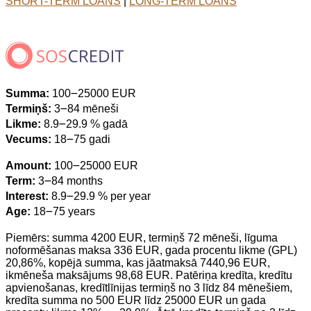
SHORT-TERM LOANS
|
LONG-TERM LOANS
Summa:
100౼25000 EUR
Termiņš:
3౼84 mēneši
Likme:
8.9౼29.9 % gadā
Vecums:
18౼75 gadi
Amount:
100౼25000 EUR
Term:
3౼84 months
Interest:
8.9౼29.9 % per year
Age:
18౼75 years
Piemērs: summa 4200 EUR, termiņš 72 mēneši, līguma
noformēšanas maksa 336 EUR, gada procentu likme (GPL)
20,86%, kopējā summa, kas jāatmaksā 7440,96 EUR,
ikmēneša maksājums 98,68 EUR. Patēriņa kredīta, kredītu
apvienošanas, kredītlīnijas termiņš no 3 līdz 84 mēnešiem,
kredīta summa no 500 EUR līdz 25000 EUR un gada