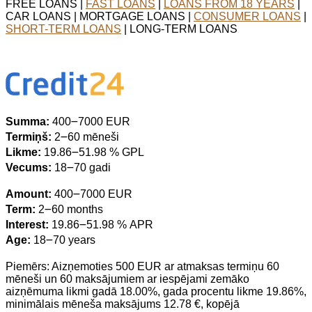
FREE LOANS |
FAST LOANS
|
LOANS FROM 18 YEARS
|
CAR LOANS | MORTGAGE LOANS |
CONSUMER LOANS
|
SHORT-TERM LOANS
| LONG-TERM LOANS
Summa:
400౼7000 EUR
Termiņš:
2౼60 mēneši
Likme:
19.86౼51.98 % GPL
Vecums:
18౼70 gadi
Amount:
400౼7000 EUR
Term:
2౼60 months
Interest:
19.86౼51.98 % APR
Age:
18౼70 years
Piemērs: Aizņemoties 500 EUR ar atmaksas termiņu 60
mēneši un 60 maksājumiem ar iespējami zemāko
aizņēmuma likmi gadā 18.00%, gada procentu likme 19.86%,
minimālais mēneša maksājums 12.78 €, kopējā