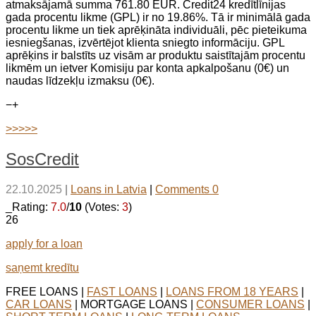
atmaksājamā summa 761.80 EUR. Credit24 kredītlīnijas
gada procentu likme (GPL) ir no 19.86%. Tā ir minimālā gada
procentu likme un tiek aprēķināta individuāli, pēc pieteikuma
iesniegšanas, izvērtējot klienta sniegto informāciju. GPL
aprēķins ir balstīts uz visām ar produktu saistītajām procentu
likmēm un ietver Komisiju par konta apkalpošanu (0€) un
naudas līdzekļu izmaksu (0€).
−
+
>>>>>
SosCredit
22.10.2025
|
Loans in Latvia
|
Comments 0
_Rating:
7.0
/
10
(Votes:
3
)
26
apply for a loan
saņemt kredītu
FREE LOANS |
FAST LOANS
|
LOANS FROM 18 YEARS
|
CAR LOANS
| MORTGAGE LOANS |
CONSUMER LOANS
|