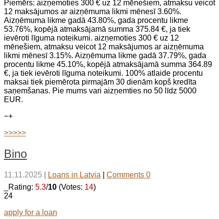
Piemērs: aizņemoties 300 € uz 12 mēnešiem, atmaksu veicot
12 maksājumos ar aizņēmuma likmi mēnesī 3.60%.
Aizņēmuma likme gadā 43.80%, gada procentu likme
53.76%, kopējā atmaksājamā summa 375.84 €, ja tiek
ievēroti līguma noteikumi. aizņemoties 300 € uz 12
mēnešiem, atmaksu veicot 12 maksājumos ar aizņēmuma
likmi mēnesī 3.15%. Aizņēmuma likme gadā 37.79%, gada
procentu likme 45.10%, kopējā atmaksājamā summa 364.89
€, ja tiek ievēroti līguma noteikumi. 100% atlaide procentu
maksai tiek piemērota pirmajām 30 dienām kopš kredīta
saņemšanas. Pie mums vari aizņemties no 50 līdz 5000
EUR.
−
+
>>>>>
Bino
11.11.2025
|
Loans in Latvia
|
Comments 0
_Rating:
5.3
/
10
(Votes:
14
)
24
apply for a loan