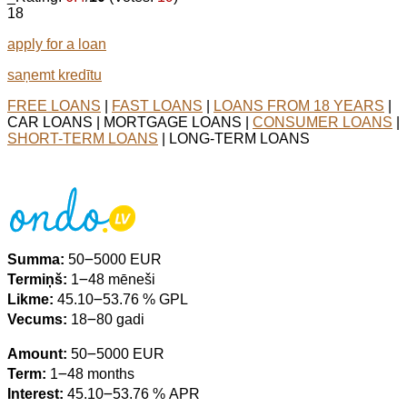
18
apply for a loan
saņemt kredītu
FREE LOANS
|
FAST LOANS
|
LOANS FROM 18 YEARS
|
CAR LOANS | MORTGAGE LOANS |
CONSUMER LOANS
|
SHORT-TERM LOANS
| LONG-TERM LOANS
Summa:
50౼5000 EUR
Termiņš:
1౼48 mēneši
Likme:
45.10౼53.76 % GPL
Vecums:
18౼80 gadi
Amount:
50౼5000 EUR
Term:
1౼48 months
Interest:
45.10౼53.76 % APR