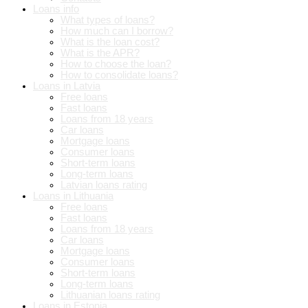
Loans info
What types of loans?
How much can I borrow?
What is the loan cost?
What is the APR?
How to choose the loan?
How to consolidate loans?
Loans in Latvia
Free loans
Fast loans
Loans from 18 years
Car loans
Mortgage loans
Consumer loans
Short-term loans
Long-term loans
Latvian loans rating
Loans in Lithuania
Free loans
Fast loans
Loans from 18 years
Car loans
Mortgage loans
Consumer loans
Short-term loans
Long-term loans
Lithuanian loans rating
Loans in Estonia