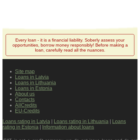
Every loan - it is a financial liability. Soberly assess your
opportunities, borrow money responsibly! Before making a
loan, carefully read all the nuances.
Site map
Loans in Latvia
Loans in Lithuania
Loans in Estonia
About us
Contacts
AllCredits
EU-Credits
Loans rating in Latvia
|
Loans rating in Lithuania
|
Loans
rating in Estonia
|
Information about loans