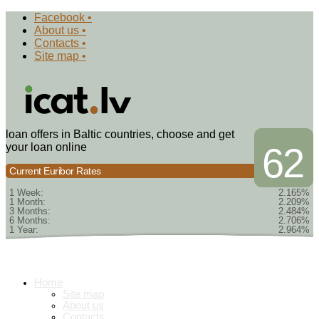
Facebook •
About us •
Contacts •
Site map •
loan offers in Baltic countries, choose and get
your loan online
62
Current Euribor Rates
1 Week:
2.165%
1 Month:
2.209%
3 Months:
2.484%
6 Months:
2.706%
1 Year:
2.964%
Home
Site map
About us
Contacts