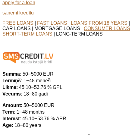
apply for a loan
saņemt kredītu
FREE LOANS
|
FAST LOANS
|
LOANS FROM 18 YEARS
|
CAR LOANS | MORTGAGE LOANS |
CONSUMER LOANS
|
SHORT-TERM LOANS
| LONG-TERM LOANS
Summa:
50౼5000 EUR
Termiņš:
1౼48 mēneši
Likme:
45.10౼53.76 % GPL
Vecums:
18౼80 gadi
Amount:
50౼5000 EUR
Term:
1౼48 months
Interest:
45.10౼53.76 % APR
Age:
18౼80 years