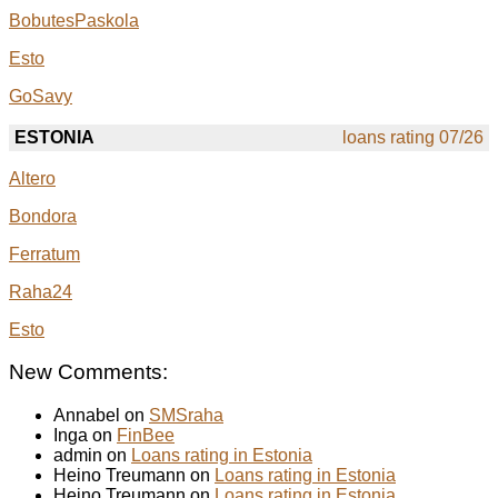
BobutesPaskola
Esto
GoSavy
ESTONIA
loans rating 07/26
Altero
Bondora
Ferratum
Raha24
Esto
New Comments:
Annabel on
SMSraha
Inga on
FinBee
admin on
Loans rating in Estonia
Heino Treumann on
Loans rating in Estonia
Heino Treumann on
Loans rating in Estonia