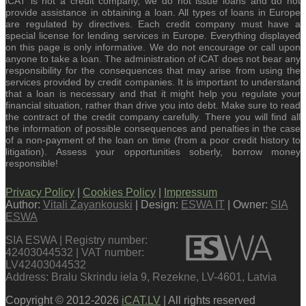
iCAT is not a credit company, we do not issue loans and do not
provide assistance in obtaining a loan. All types of loans in Europe
are regulated by directives. Each credit company must have a
special license for lending services in Europe. Everything displayed
on this page is only informative. We do not encourage or call upon
anyone to take a loan. The administration of iCAT does not bear any
responsibility for the consequences that may arise from using the
services provided by credit companies. It is important to understand
that a loan is necessary and that it might help you regulate your
financial situation, rather than drive you into debt. Make sure to read
the contract of the credit company carefully. There you will find all
the information of possible consequences and penalties in the case
of a non-payment of the loan on time (from a poor credit history to
litigation). Assess your opportunities soberly, borrow money
responsible!
Privacy Policy
|
Cookies Policy
|
Impressum
Author:
Vitali Zayankouski
| Design:
ESWA IT
| Owner:
SIA
ESWA
SIA ESWA | Registry number:
42403044532 | VAT number:
LV42403044532
Address: Bralu Skrindu iela 9, Rezekne, LV-4601, Latvia
Copyright © 2012-2026
iCAT.LV
| All rights reserved