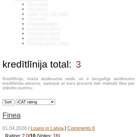
Free loans
Fast loans
Loans from 18 years
Car loans
Mortgage loans
Consumer loans
Short-term loans
Long-term loans
Estonian loans rating
kredītlīnija
total:
3
Kredītlīnija, maza aizdevuma veids un ir bezgalīgs aizdevums
kredītlimita ietvaros, saskaņā ar kuru procenti tiek maksāti tikai par
iztērēto summu
Sort:
Finea
01.04.2026
|
Loans in Latvia
|
Comments 0
_Rating:
2.0
/
10
(Votes:
16
)