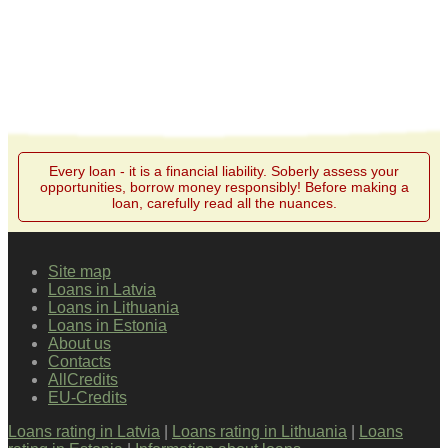
Every loan - it is a financial liability. Soberly assess your
opportunities, borrow money responsibly! Before making a
loan, carefully read all the nuances.
Site map
Loans in Latvia
Loans in Lithuania
Loans in Estonia
About us
Contacts
AllCredits
EU-Credits
Loans rating in Latvia
|
Loans rating in Lithuania
|
Loans