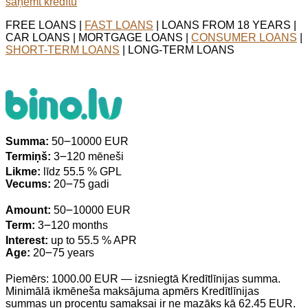
saņemt kredītu
FREE LOANS |
FAST LOANS
| LOANS FROM 18 YEARS |
CAR LOANS | MORTGAGE LOANS |
CONSUMER LOANS
|
SHORT-TERM LOANS
| LONG-TERM LOANS
Summa:
50౼10000 EUR
Termiņš:
3౼120 mēneši
Likme:
līdz 55.5 % GPL
Vecums:
20౼75 gadi
Amount:
50౼10000 EUR
Term:
3౼120 months
Interest:
up to 55.5 % APR
Age:
20౼75 years
Piemērs: 1000.00 EUR — izsniegtā Kredītlīnijas summa.
Minimālā ikmēneša maksājuma apmērs Kredītlīnijas
summas un procentu samaksai ir ne mazāks kā 62.45 EUR.