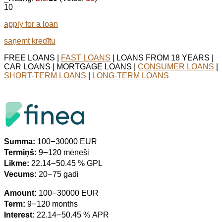
10
apply for a loan
saņemt kredītu
FREE LOANS |
FAST LOANS
| LOANS FROM 18 YEARS |
CAR LOANS | MORTGAGE LOANS |
CONSUMER LOANS
|
SHORT-TERM LOANS
|
LONG-TERM LOANS
Summa:
100౼30000 EUR
Termiņš:
9౼120 mēneši
Likme:
22.14౼50.45 % GPL
Vecums:
20౼75 gadi
Amount:
100౼30000 EUR
Term:
9౼120 months
Interest:
22.14౼50.45 % APR