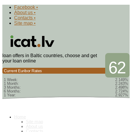
Facebook •
About us •
Contacts •
Site map •
loan offers in Baltic countries, choose and get
your loan online
62
Current Euribor Rates
1 Week:
2.149%
1 Month:
2.243%
3 Months:
2.498%
6 Months:
2.724%
1 Year:
2.927%
Home
Site map
About us
Contacts