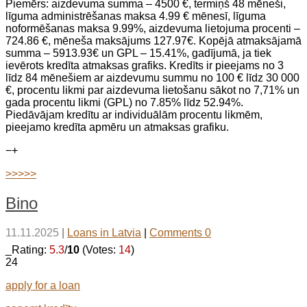
Piemērs: aizdevuma summa – 4500 €, termiņš 48 mēneši,
līguma administrēšanas maksa 4.99 € mēnesī, līguma
noformēšanas maksa 9.99%, aizdevuma lietojuma procenti –
724.86 €, mēneša maksājums 127.97€. Kopējā atmaksājamā
summa – 5913.93€ un GPL – 15.41%, gadījumā, ja tiek
ievērots kredīta atmaksas grafiks. Kredīts ir pieejams no 3
līdz 84 mēnešiem ar aizdevumu summu no 100 € līdz 30 000
€, procentu likmi par aizdevuma lietošanu sākot no 7,71% un
gada procentu likmi (GPL) no 7.85% līdz 52.94%.
Piedāvājam kredītu ar individuālām procentu likmēm,
pieejamo kredīta apmēru un atmaksas grafiku.
−
+
>>>>>
Bino
11.11.2025
|
Loans in Latvia
|
Comments 0
_Rating:
5.3
/
10
(Votes:
14
)
24
apply for a loan