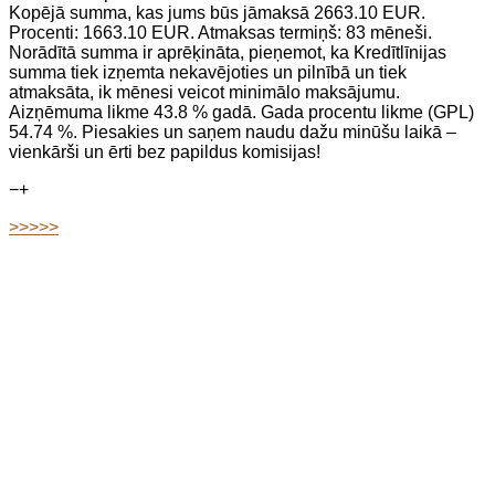
Kopējā summa, kas jums būs jāmaksā 2663.10 EUR.
Procenti: 1663.10 EUR. Atmaksas termiņš: 83 mēneši.
Norādītā summa ir aprēķināta, pieņemot, ka Kredītlīnijas
summa tiek izņemta nekavējoties un pilnībā un tiek
atmaksāta, ik mēnesi veicot minimālo maksājumu.
Aizņēmuma likme 43.8 % gadā. Gada procentu likme (GPL)
54.74 %. Piesakies un saņem naudu dažu minūšu laikā –
vienkārši un ērti bez papildus komisijas!
−
+
>>>>>