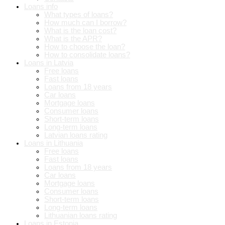
Loans info
What types of loans?
How much can I borrow?
What is the loan cost?
What is the APR?
How to choose the loan?
How to consolidate loans?
Loans in Latvia
Free loans
Fast loans
Loans from 18 years
Car loans
Mortgage loans
Consumer loans
Short-term loans
Long-term loans
Latvian loans rating
Loans in Lithuania
Free loans
Fast loans
Loans from 18 years
Car loans
Mortgage loans
Consumer loans
Short-term loans
Long-term loans
Lithuanian loans rating
Loans in Estonia