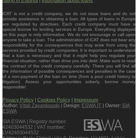
rating in Estonia
|
Information about loans
iCAT is not a credit company, we do not issue loans and do not
provide assistance in obtaining a loan. All types of loans in Europe
are regulated by directives. Each credit company must have a
special license for lending services in Europe. Everything displayed
on this page is only informative. We do not encourage or call upon
anyone to take a loan. The administration of iCAT does not bear any
responsibility for the consequences that may arise from using the
services provided by credit companies. It is important to understand
that a loan is necessary and that it might help you regulate your
financial situation, rather than drive you into debt. Make sure to read
the contract of the credit company carefully. There you will find all
the information of possible consequences and penalties in the case
of a non-payment of the loan on time (from a poor credit history to
litigation). Assess your opportunities soberly, borrow money
responsible!
Privacy Policy
|
Cookies Policy
|
Impressum
Author:
Vitali Zayankouski
| Design:
ESWA IT
| Owner:
SIA
ESWA
SIA ESWA | Registry number:
42403044532 | VAT number:
LV42403044532