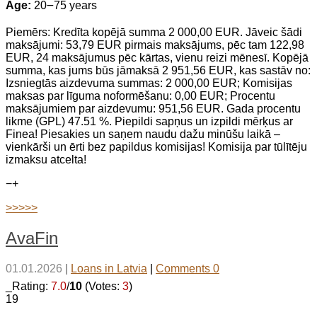
Age:
20౼75 years
Piemērs: Kredīta kopējā summa 2 000,00 EUR. Jāveic šādi
maksājumi: 53,79 EUR pirmais maksājums, pēc tam 122,98
EUR, 24 maksājumus pēc kārtas, vienu reizi mēnesī. Kopējā
summa, kas jums būs jāmaksā 2 951,56 EUR, kas sastāv no:
Izsniegtās aizdevuma summas: 2 000,00 EUR; Komisijas
maksas par līguma noformēšanu: 0,00 EUR; Procentu
maksājumiem par aizdevumu: 951,56 EUR. Gada procentu
likme (GPL) 47.51 %. Piepildi sapņus un izpildi mērķus ar
Finea! Piesakies un saņem naudu dažu minūšu laikā –
vienkārši un ērti bez papildus komisijas! Komisija par tūlītēju
izmaksu atcelta!
−
+
>>>>>
AvaFin
01.01.2026
|
Loans in Latvia
|
Comments 0
_Rating:
7.0
/
10
(Votes:
3
)
19