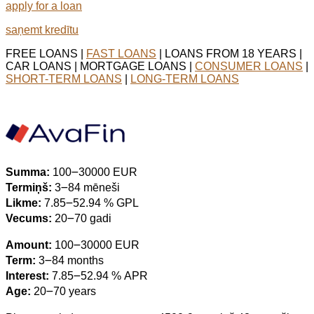
apply for a loan
saņemt kredītu
FREE LOANS |
FAST LOANS
| LOANS FROM 18 YEARS |
CAR LOANS | MORTGAGE LOANS |
CONSUMER LOANS
|
SHORT-TERM LOANS
|
LONG-TERM LOANS
Summa:
100౼30000 EUR
Termiņš:
3౼84 mēneši
Likme:
7.85౼52.94 % GPL
Vecums:
20౼70 gadi
Amount:
100౼30000 EUR
Term:
3౼84 months
Interest:
7.85౼52.94 % APR
Age:
20౼70 years