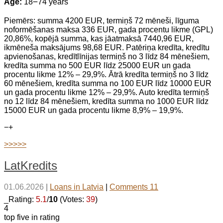
Age:
18౼74 years
Piemērs: summa 4200 EUR, termiņš 72 mēneši, līguma
noformēšanas maksa 336 EUR, gada procentu likme (GPL)
20,86%, kopējā summa, kas jāatmaksā 7440,96 EUR,
ikmēneša maksājums 98,68 EUR. Patēriņa kredīta, kredītu
apvienošanas, kredītlīnijas termiņš no 3 līdz 84 mēnešiem,
kredīta summa no 500 EUR līdz 25000 EUR un gada
procentu likme 12% – 29,9%. Ātrā kredīta termiņš no 3 līdz
60 mēnešiem, kredīta summa no 100 EUR līdz 10000 EUR
un gada procentu likme 12% – 29,9%. Auto kredīta termiņš
no 12 līdz 84 mēnešiem, kredīta summa no 1000 EUR līdz
15000 EUR un gada procentu likme 8,9% – 19,9%.
−
+
>>>>>
LatKredits
01.06.2026
|
Loans in Latvia
|
Comments 11
_Rating:
5.1
/
10
(Votes:
39
)
4
top five in rating