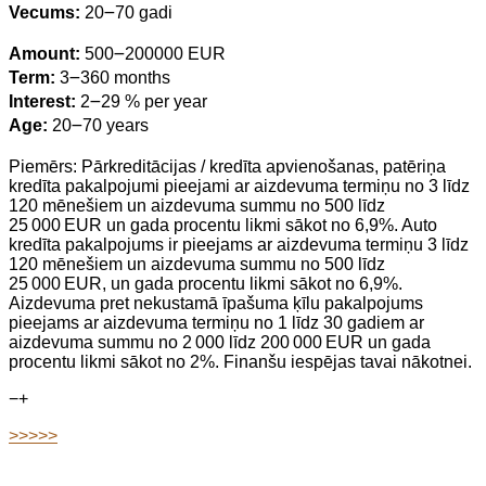
Vecums:
20౼70 gadi
Amount:
500౼200000 EUR
Term:
3౼360 months
Interest:
2౼29 % per year
Age:
20౼70 years
Piemērs: Pārkreditācijas / kredīta apvienošanas, patēriņa
kredīta pakalpojumi pieejami ar aizdevuma termiņu no 3 līdz
120 mēnešiem un aizdevuma summu no 500 līdz
25 000 EUR un gada procentu likmi sākot no 6,9%. Auto
kredīta pakalpojums ir pieejams ar aizdevuma termiņu 3 līdz
120 mēnešiem un aizdevuma summu no 500 līdz
25 000 EUR, un gada procentu likmi sākot no 6,9%.
Aizdevuma pret nekustamā īpašuma ķīlu pakalpojums
pieejams ar aizdevuma termiņu no 1 līdz 30 gadiem ar
aizdevuma summu no 2 000 līdz 200 000 EUR un gada
procentu likmi sākot no 2%. Finanšu iespējas tavai nākotnei.
−
+
>>>>>