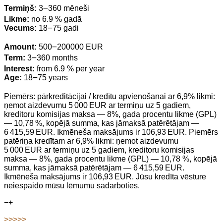
Termiņš:
3౼360 mēneši
Likme:
no 6.9 % gadā
Vecums:
18౼75 gadi
Amount:
500౼200000 EUR
Term:
3౼360 months
Interest:
from 6.9 % per year
Age:
18౼75 years
Piemērs: pārkreditācijai / kredītu apvienošanai ar 6,9% likmi:
ņemot aizdevumu 5 000 EUR ar termiņu uz 5 gadiem,
kreditoru komisijas maksa — 8%, gada procentu likme (GPL)
— 10,78 %, kopējā summa, kas jāmaksā patērētājam —
6 415,59 EUR. Ikmēneša maksājums ir 106,93 EUR. Piemērs
patēriņa kredītam ar 6,9% likmi: ņemot aizdevumu
5 000 EUR ar termiņu uz 5 gadiem, kreditoru komisijas
maksa — 8%, gada procentu likme (GPL) — 10,78 %, kopējā
summa, kas jāmaksā patērētājam — 6 415,59 EUR.
Ikmēneša maksājums ir 106,93 EUR. Jūsu kredīta vēsture
neiespaido mūsu lēmumu sadarboties.
−
+
>>>>>