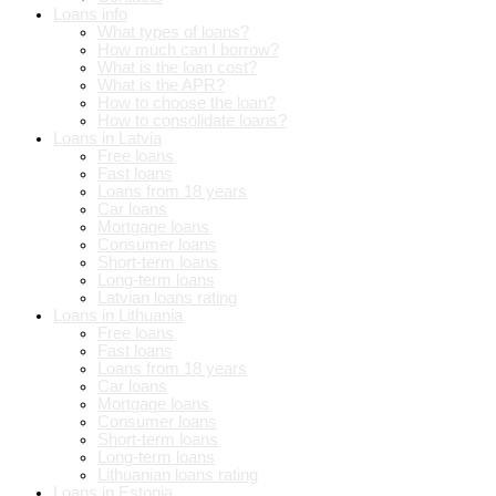
Loans info
What types of loans?
How much can I borrow?
What is the loan cost?
What is the APR?
How to choose the loan?
How to consolidate loans?
Loans in Latvia
Free loans
Fast loans
Loans from 18 years
Car loans
Mortgage loans
Consumer loans
Short-term loans
Long-term loans
Latvian loans rating
Loans in Lithuania
Free loans
Fast loans
Loans from 18 years
Car loans
Mortgage loans
Consumer loans
Short-term loans
Long-term loans
Lithuanian loans rating
Loans in Estonia