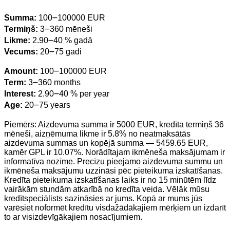
Summa:
100౼100000 EUR
Termiņš:
3౼360 mēneši
Likme:
2.90౼40 % gadā
Vecums:
20౼75 gadi
Amount:
100౼100000 EUR
Term:
3౼360 months
Interest:
2.90౼40 % per year
Age:
20౼75 years
Piemērs: Aizdevuma summa ir 5000 EUR, kredīta termiņš 36
mēneši, aizņēmuma likme ir 5.8% no neatmaksātās
aizdevuma summas un kopējā summa — 5459.65 EUR,
kamēr GPL ir 10.07%. Norādītajam ikmēneša maksājumam ir
informatīva nozīme. Precīzu pieejamo aizdevuma summu un
ikmēneša maksājumu uzzināsi pēc pieteikuma izskatīšanas.
Kredīta pieteikuma izskatīšanas laiks ir no 15 minūtēm līdz
vairākām stundām atkarībā no kredīta veida. Vēlāk mūsu
kredītspeciālists sazināsies ar jums. Kopā ar mums jūs
varēsiet noformēt kredītu visdažādākajiem mērķiem un izdarīt
to ar visizdevīgākajiem nosacījumiem.