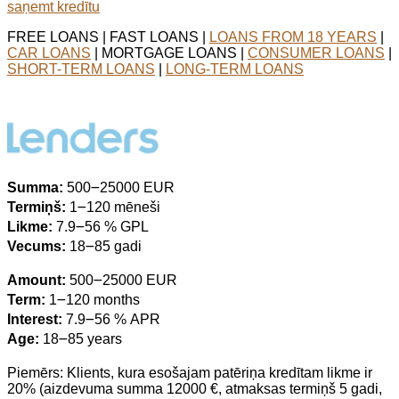
saņemt kredītu
FREE LOANS | FAST LOANS |
LOANS FROM 18 YEARS
|
CAR LOANS
| MORTGAGE LOANS |
CONSUMER LOANS
|
SHORT-TERM LOANS
|
LONG-TERM LOANS
Summa:
500౼25000 EUR
Termiņš:
1౼120 mēneši
Likme:
7.9౼56 % GPL
Vecums:
18౼85 gadi
Amount:
500౼25000 EUR
Term:
1౼120 months
Interest:
7.9౼56 % APR
Age:
18౼85 years
Piemērs: Klients, kura esošajam patēriņa kredītam likme ir
20% (aizdevuma summa 12000 €, atmaksas termiņš 5 gadi,