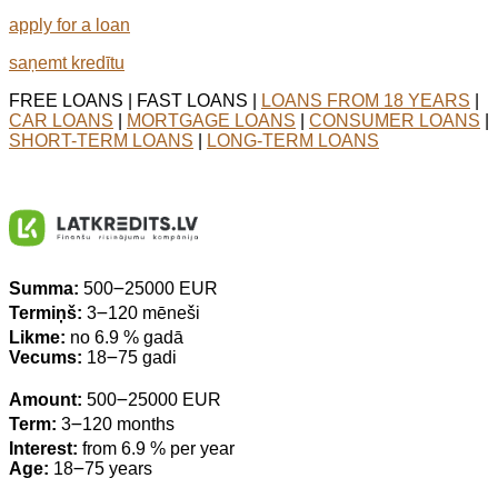
apply for a loan
saņemt kredītu
FREE LOANS | FAST LOANS |
LOANS FROM 18 YEARS
|
CAR LOANS
|
MORTGAGE LOANS
|
CONSUMER LOANS
|
SHORT-TERM LOANS
|
LONG-TERM LOANS
Summa:
500౼25000 EUR
Termiņš:
3౼120 mēneši
Likme:
no 6.9 % gadā
Vecums:
18౼75 gadi
Amount:
500౼25000 EUR
Term:
3౼120 months
Interest:
from 6.9 % per year
Age:
18౼75 years