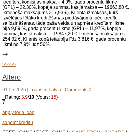
kreditora komisijas maksa – 4,9%, gada procentu likme
(GPL) – 22,30%, kopējā summa, kas jāmaksā — 19663,80 €.
Ikmēneša maksājums 317,93 €). Klienta izmaksas, kurš
izvēlējies lētāko kreditēšanas piedāvājumu, pēc kredītu
salīdzināšanas, tāda paša veida un apmēra kredītam likme
bija 9,89 %, gada procentu likme (GPL) – 11,97%, kopējā
summa, kas jāmaksā — 15847,20 €. Ikmēneša maksājums
254,32 €. Klients kopā ietaupīja līdz 3 816 €. gada procentu
likmi no 7,9% līdz 56%.
−
+
>>>>>
Altero
01.05.2026
|
Loans in Latvia
|
Comments 0
_Rating:
3.9
/
10
(Votes:
15
)
7
apply for a loan
saņemt kredītu