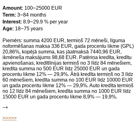
Amount:
100౼25000 EUR
Term:
3౼84 months
Interest:
8.9౼29.9 % per year
Age:
18౼75 years
Piemērs: summa 4200 EUR, termiņš 72 mēneši, līguma
noformēšanas maksa 336 EUR, gada procentu likme (GPL)
20,86%, kopējā summa, kas jāatmaksā 7440,96 EUR,
ikmēneša maksājums 98,68 EUR. Patēriņa kredīta, kredītu
apvienošanas, kredītlīnijas termiņš no 3 līdz 84 mēnešiem,
kredīta summa no 500 EUR līdz 25000 EUR un gada
procentu likme 12% — 29,9%. Ātrā kredīta termiņš no 3 līdz
60 mēnešiem, kredīta summa no 100 EUR līdz 10000 EUR
un gada procentu likme 12% — 29,9%. Auto kredīta termiņš
no 12 līdz 84 mēnešiem, kredīta summa no 1000 EUR līdz
15000 EUR un gada procentu likme 8,9% — 19,9%.
−
+
>>>>>