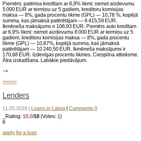
Piemērs: patēriņa kredītam ar 6,9% likmi: ņemot aizdevumu
5 000 EUR ar termiņu uz 5 gadiem, kreditoru komisijas
maksa — 8%, gada procentu likme (GPL) — 10,78 %, kopējā
summa, kas jāmaksā patērētājam — 6 415,59 EUR.
Ikmēneša maksājums ir 106,93 EUR. Piemērs auto kredītam
ar 6.9% likmi: ņemot aizdevumu 8 000 EUR ar termiņu uz 5
gadiem, kreditoru komisijas maksa — 8%, gada procentu
likme (GPL) — 10,67%, kopējā summa, kas jāmaksā
patērētājam — 10 240,50 EUR. Ikmēneša maksājums ir
170,68 EUR. Izdevīgas procentu likmes. Cieņpilna attieksme.
Ātra izskatīšana. Labākie piedāvājum.
−
+
>>>>>
Lenders
11.05.2026
|
Loans in Latvia
|
Comments 0
_Rating:
10.0
/
10
(Votes:
1
)
6
apply for a loan