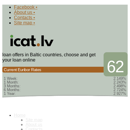
Facebook •
About us •
Contacts •
Site map •
loan offers in Baltic countries, choose and get
your loan online
62
Current Euribor Rates
1 Week:
2.149%
1 Month:
2.243%
3 Months:
2.498%
6 Months:
2.724%
1 Year:
2.927%
Home
Site map
About us
Contacts