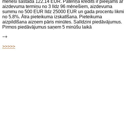
mēnesī sastāda 122.14 EUR. Patēriņa kredīts ir pieejams ar
aizdevuma termiņu no 3 līdz 96 mēnešiem, aizdevuma
summu no 500 EUR līdz 25000 EUR un gada procentu likmi
no 5.8%. Ātra pieteikuma izskatīšana. Pieteikuma
aizpildīšana aizņem pāris minūtes. Salīdzini piedāvājumus.
Pirmos piedāvājumus saņem 5 minūšu laikā
−
+
>>>>>