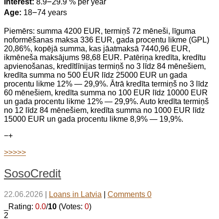
Interest:
8.9౼29.9 % per year
Age:
18౼74 years
Piemērs: summa 4200 EUR, termiņš 72 mēneši, līguma
noformēšanas maksa 336 EUR, gada procentu likme (GPL)
20,86%, kopējā summa, kas jāatmaksā 7440,96 EUR,
ikmēneša maksājums 98,68 EUR. Patēriņa kredīta, kredītu
apvienošanas, kredītlīnijas termiņš no 3 līdz 84 mēnešiem,
kredīta summa no 500 EUR līdz 25000 EUR un gada
procentu likme 12% — 29,9%. Ātrā kredīta termiņš no 3 līdz
60 mēnešiem, kredīta summa no 100 EUR līdz 10000 EUR
un gada procentu likme 12% — 29,9%. Auto kredīta termiņš
no 12 līdz 84 mēnešiem, kredīta summa no 1000 EUR līdz
15000 EUR un gada procentu likme 8,9% — 19,9%.
−
+
>>>>>
SosoCredit
22.06.2026
|
Loans in Latvia
|
Comments 0
_Rating:
0.0
/
10
(Votes:
0
)
2