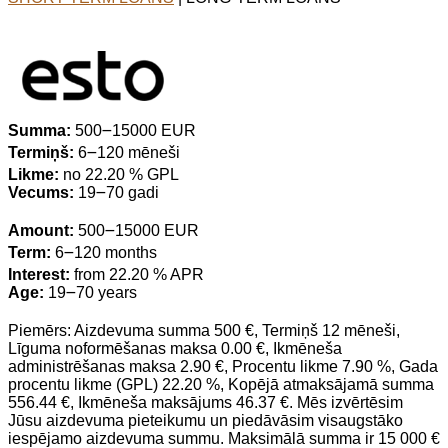
Summa:
500౼15000 EUR
Termiņš:
6౼120 mēneši
Likme:
no 22.20 % GPL
Vecums:
19౼70 gadi
Amount:
500౼15000 EUR
Term:
6౼120 months
Interest:
from 22.20 % APR
Age:
19౼70 years
Piemērs: Aizdevuma summa 500 €, Termiņš 12 mēneši,
Līguma noformēšanas maksa 0.00 €, Ikmēneša
administrēšanas maksa 2.90 €, Procentu likme 7.90 %, Gada
procentu likme (GPL) 22.20 %, Kopējā atmaksājamā summa
556.44 €, Ikmēneša maksājums 46.37 €. Mēs izvērtēsim
Jūsu aizdevuma pieteikumu un piedāvāsim visaugstāko
iespējamo aizdevuma summu. Maksimālā summa ir 15 000 €