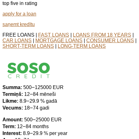
top five in rating
apply for a loan
saņemt kredītu
FREE LOANS |
FAST LOANS
|
LOANS FROM 18 YEARS
|
CAR LOANS
|
MORTGAGE LOANS
|
CONSUMER LOANS
|
SHORT-TERM LOANS
|
LONG-TERM LOANS
Summa:
500౼125000 EUR
Termiņš:
12౼84 mēneši
Likme:
8.9౼29.9 % gadā
Vecums:
18౼74 gadi
Amount:
500౼25000 EUR
Term:
12౼84 months
Interest:
8.9౼29.9 % per year