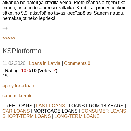
atkarībā no patēriņa kredīta veida. Pieteikšanās aizņem tikai
minūti, un atbildi saņemsi reāllaikā. Kredīti ar procentu likmi,
sākot no 9,9, atkarībā no tavas kredītspējas. Saņem naudu,
nemaksājot neko iepriekš.
−
+
>>>>>
KSPlatforma
11.02.2026
|
Loans in Latvia
|
Comments 0
_Rating:
10.0
/
10
(Votes:
2
)
15
apply for a loan
saņemt kredītu
FREE LOANS |
FAST LOANS
| LOANS FROM 18 YEARS |
CAR LOANS
| MORTGAGE LOANS |
CONSUMER LOANS
|
SHORT-TERM LOANS
|
LONG-TERM LOANS