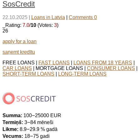
SosCredit
22.10.2025
|
Loans in Latvia
|
Comments 0
_Rating:
7.0
/
10
(Votes:
3
)
26
apply for a loan
saņemt kredītu
FREE LOANS |
FAST LOANS
|
LOANS FROM 18 YEARS
|
CAR LOANS
| MORTGAGE LOANS |
CONSUMER LOANS
|
SHORT-TERM LOANS
|
LONG-TERM LOANS
Summa:
100౼25000 EUR
Termiņš:
3౼84 mēneši
Likme:
8.9౼29.9 % gadā
Vecums:
18౼75 gadi