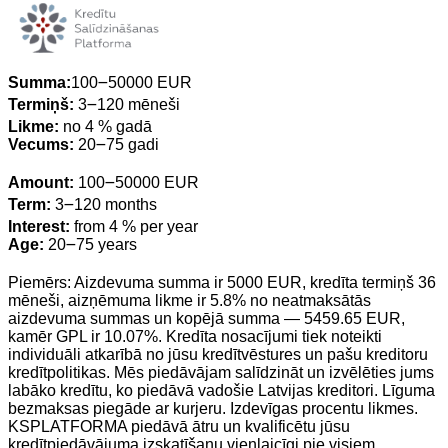
Summa:
100౼50000 EUR
Termiņš:
3౼120 mēneši
Likme:
no 4 % gadā
Vecums:
20౼75 gadi
Amount:
100౼50000 EUR
Term:
3౼120 months
Interest:
from 4 % per year
Age:
20౼75 years
Piemērs: Aizdevuma summa ir 5000 EUR, kredīta termiņš 36
mēneši, aizņēmuma likme ir 5.8% no neatmaksātās
aizdevuma summas un kopējā summa — 5459.65 EUR,
kamēr GPL ir 10.07%. Kredīta nosacījumi tiek noteikti
individuāli atkarībā no jūsu kredītvēstures un pašu kreditoru
kredītpolitikas. Mēs piedāvājam salīdzināt un izvēlēties jums
labāko kredītu, ko piedāvā vadošie Latvijas kreditori. Līguma
bezmaksas piegāde ar kurjeru. Izdevīgas procentu likmes.
KSPLATFORMA piedāvā ātru un kvalificētu jūsu
kredītpiedāvājuma izskatīšanu vienlaicīgi pie visiem