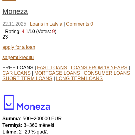
Moneza
22.11.2025
|
Loans in Latvia
|
Comments 0
_Rating:
4.1
/
10
(Votes:
9
)
23
apply for a loan
saņemt kredītu
FREE LOANS |
FAST LOANS
|
LOANS FROM 18 YEARS
|
CAR LOANS
|
MORTGAGE LOANS
|
CONSUMER LOANS
|
SHORT-TERM LOANS
|
LONG-TERM LOANS
Summa:
500౼200000 EUR
Termiņš:
3౼360 mēneši
Likme:
2౼29 % gadā