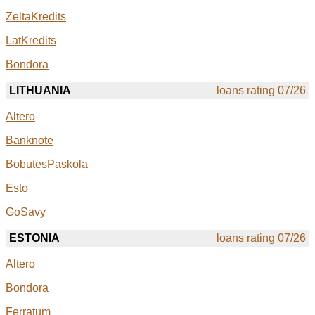
ZeltaKredits
LatKredits
Bondora
LITHUANIA
loans rating 07/26
Altero
Banknote
BobutesPaskola
Esto
GoSavy
ESTONIA
loans rating 07/26
Altero
Bondora
Ferratum