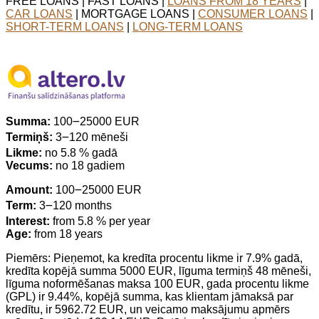
FREE LOANS | FAST LOANS |
LOANS FROM 18 YEARS
|
CAR LOANS
| MORTGAGE LOANS |
CONSUMER LOANS
|
SHORT-TERM LOANS
|
LONG-TERM LOANS
Summa:
100౼25000 EUR
Termiņš:
3౼120 mēneši
Likme:
no 5.8 % gadā
Vecums:
no 18 gadiem
Amount:
100౼25000 EUR
Term:
3౼120 months
Interest:
from 5.8 % per year
Age:
from 18 years
Piemērs: Pieņemot, ka kredīta procentu likme ir 7.9% gadā,
kredīta kopējā summa 5000 EUR, līguma termiņš 48 mēneši,
līguma noformēšanas maksa 100 EUR, gada procentu likme
(GPL) ir 9.44%, kopējā summa, kas klientam jāmaksā par
kredītu, ir 5962.72 EUR, un veicamo maksājumu apmērs