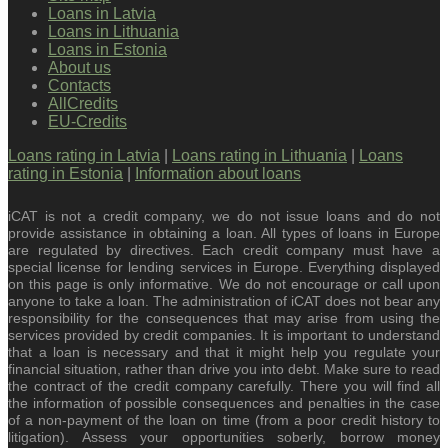
Loans in Latvia
Loans in Lithuania
Loans in Estonia
About us
Contacts
AllCredits
EU-Credits
Loans rating in Latvia
|
Loans rating in Lithuania
|
Loans
rating in Estonia
|
Information about loans
iCAT is not a credit company, we do not issue loans and do not
provide assistance in obtaining a loan. All types of loans in Europe
are regulated by directives. Each credit company must have a
special license for lending services in Europe. Everything displayed
on this page is only informative. We do not encourage or call upon
anyone to take a loan. The administration of iCAT does not bear any
responsibility for the consequences that may arise from using the
services provided by credit companies. It is important to understand
that a loan is necessary and that it might help you regulate your
financial situation, rather than drive you into debt. Make sure to read
the contract of the credit company carefully. There you will find all
the information of possible consequences and penalties in the case
of a non-payment of the loan on time (from a poor credit history to
litigation). Assess your opportunities soberly, borrow money