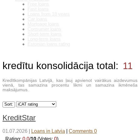
Free loans
Fast loans
Loans from 18 years
Car loans
Mortgage loans
Consumer loans
Short-term loans
Long-term loans
Estonian loans rating
kredītu konsolidācija
total:
11
Kredītkompānijas Latvijā, kas ļauj apvienot vairākus aizdevumus
vienā, tas samazina procentu likmi un samazina ikmēneša
maksājumus.
Sort:
KreditStar
01.07.2026
|
Loans in Latvia
|
Comments 0
_Rating:
0.0
/
10
(Votes:
0
)