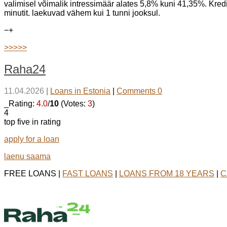
valimisel võimalik intressimäär alates 5,8% kuni 41,35%. Kred
minutit. laekuvad vähem kui 1 tunni jooksul.
−
+
>>>>>
Raha24
11.04.2026
|
Loans in Estonia
|
Comments 0
_Rating:
4.0
/
10
(Votes:
3
)
4
top five in rating
apply for a loan
laenu saama
FREE LOANS |
FAST LOANS
|
LOANS FROM 18 YEARS
|
C