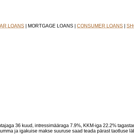
AR LOANS
| MORTGAGE LOANS |
CONSUMER LOANS
|
SH
tajaga 36 kuud, intressimääraga 7.9%, KKM-iga 22.2% tagas
summa ja igakuise makse suuruse saad teada pärast taotluse lä