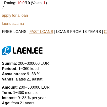
_Rating:
10.0
/
10
(Votes:
1
)
7
apply for a loan
laenu saama
FREE LOANS |
FAST LOANS
| LOANS FROM 18 YEARS |
C
Summa:
200౼300000 EUR
Periood:
1౼360 kuud
Aastaintress:
9౼38 %
Vanus:
alates 21 aastat
Amount:
200౼300000 EUR
Term:
1౼360 months
Interest:
9౼38 % per year
Age:
from 21 years