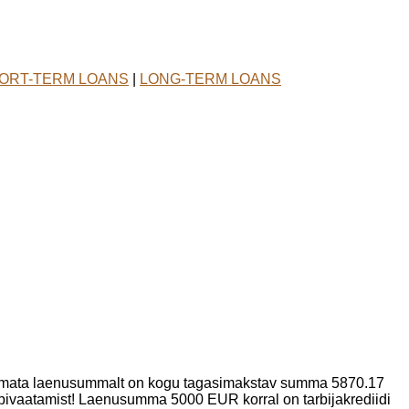
ORT-TERM LOANS
|
LONG-TERM LOANS
tamata laenusummalt on kogu tagasimakstav summa 5870.17
bivaatamist! Laenusumma 5000 EUR korral on tarbijakrediidi