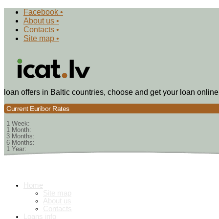
Facebook •
About us •
Contacts •
Site map •
loan offers in Baltic countries, choose and get your loan online
Current Euribor Rates
1 Week:
1 Month:
3 Months:
6 Months:
1 Year:
Home
Site map
About us
Contacts
Loans info