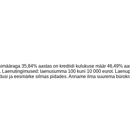
ssimääraga 35,84% aastas on krediidi kulukuse määr 46,49% aa
. Laenutingimused: laenusumma 100 kuni 10 000 eurot. Laenup
usi ja eesmärke silmas pidades. Anname ilma suurema bürokraa