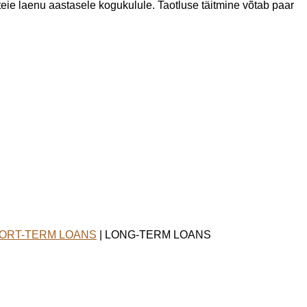
teie laenu aastasele kogukulule. Taotluse täitmine võtab paar
ORT-TERM LOANS
| LONG-TERM LOANS