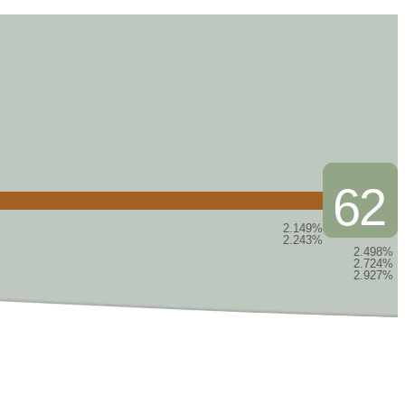
62
2.149%
2.243%
2.498%
2.724%
2.927%