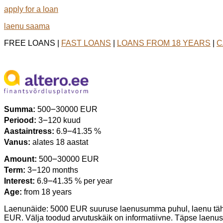
apply for a loan
laenu saama
FREE LOANS |
FAST LOANS
|
LOANS FROM 18 YEARS
|
C
Summa:
500౼30000 EUR
Periood:
3౼120 kuud
Aastaintress:
6.9౼41.35 %
Vanus:
alates 18 aastat
Amount:
500౼30000 EUR
Term:
3౼120 months
Interest:
6.9౼41.35 % per year
Age:
from 18 years
Laenunäide: 5000 EUR suuruse laenusumma puhul, laenu täh
EUR. Välja toodud arvutuskäik on informatiivne. Täpse laenu