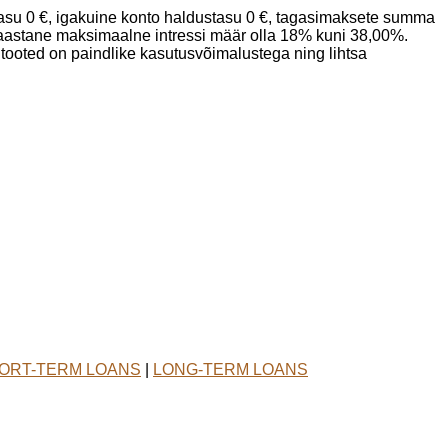
tasu 0 €, igakuine konto haldustasu 0 €, tagasimaksete summa
 aastane maksimaalne intressi määr olla 18% kuni 38,00%.
utooted on paindlike kasutusvõimalustega ning lihtsa
ORT-TERM LOANS
|
LONG-TERM LOANS