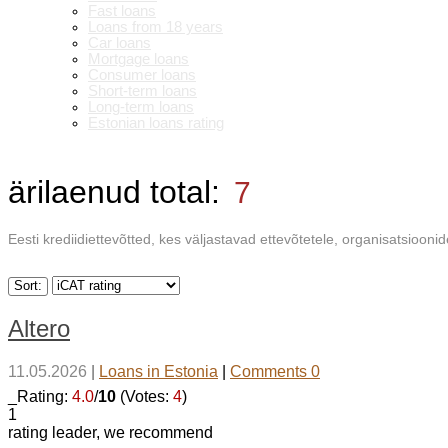
Fast loans
Loans from 18 years
Car loans
Mortgage loans
Consumer loans
Short-term loans
Long-term loans
Estonian loans rating
ärilaenud
total:
7
Eesti krediidiettevõtted, kes väljastavad ettevõtetele, organisatsioonide
Sort:
Altero
11.05.2026
|
Loans in Estonia
|
Comments 0
_Rating:
4.0
/
10
(Votes:
4
)
1
rating leader, we recommend