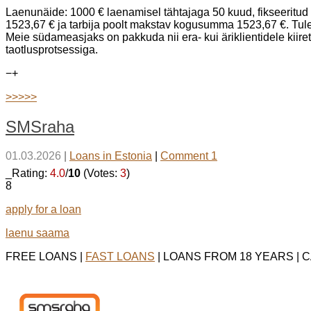
Laenunäide: 1000 € laenamisel tähtajaga 50 kuud, fikseeritud
1523,67 € ja tarbija poolt makstav kogusumma 1523,67 €. Tul
Meie südameasjaks on pakkuda nii era- kui äriklientidele kiir
taotlusprotsessiga.
−
+
>>>>>
SMSraha
01.03.2026
|
Loans in Estonia
|
Comment 1
_Rating:
4.0
/
10
(Votes:
3
)
8
apply for a loan
laenu saama
FREE LOANS |
FAST LOANS
| LOANS FROM 18 YEARS | 