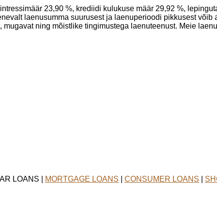
 intressimäär 23,90 %, krediidi kulukuse määr 29,92 %, lepingu
enevalt laenusumma suurusest ja laenuperioodi pikkusest võib
et, mugavat ning mõistlike tingimustega laenuteenust. Meie laen
CAR LOANS |
MORTGAGE LOANS
|
CONSUMER LOANS
|
SH