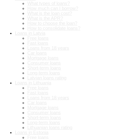
What types of loans?
How much can I borrow?
What is the loan cost?
What is the APR?
How to choose the loan?
How to consolidate loans?
Loans in Latvia
Free loans
Fast loans
Loans from 18 years
Car loans
Mortgage loans
Consumer loans
Short-term loans
Long-term loans
Latvian loans rating
Loans in Lithuania
Free loans
Fast loans
Loans from 18 years
Car loans
Mortgage loans
Consumer loans
Short-term loans
Long-term loans
Lithuanian loans rating
Loans in Estonia
Free loans