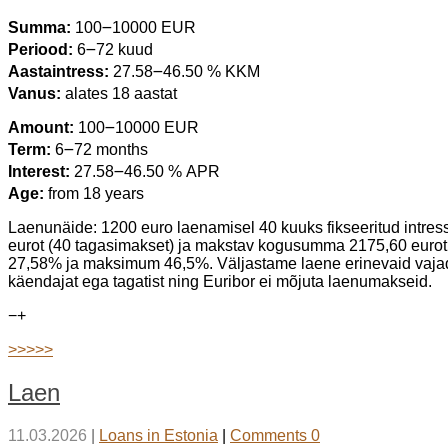
Summa:
100౼10000 EUR
Periood:
6౼72 kuud
Aastaintress:
27.58౼46.50 % KKM
Vanus:
alates 18 aastat
Amount:
100౼10000 EUR
Term:
6౼72 months
Interest:
27.58౼46.50 % APR
Age:
from 18 years
Laenunäide: 1200 euro laenamisel 40 kuuks fikseeritud intre
eurot (40 tagasimakset) ja makstav kogusumma 2175,60 eurot
27,58% ja maksimum 46,5%. Väljastame laene erinevaid vajad
käendajat ega tagatist ning Euribor ei mõjuta laenumakseid.
−
+
>>>>>
Laen
11.03.2026
|
Loans in Estonia
|
Comments 0