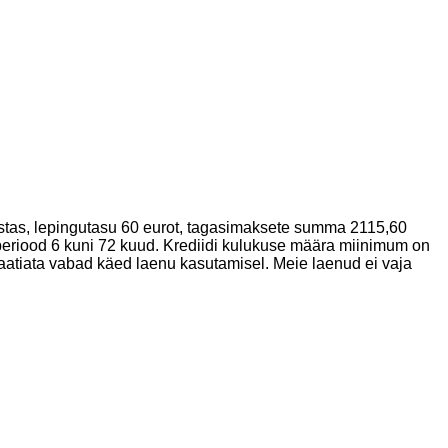
stas, lepingutasu 60 eurot, tagasimaksete summa 2115,60
eriood 6 kuni 72 kuud. Krediidi kulukuse määra miinimum on
tiata vabad käed laenu kasutamisel. Meie laenud ei vaja