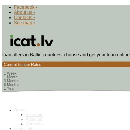
Facebook •
About us •
Contacts •
Site map •
loan offers in Baltic countries, choose and get your loan online
Current Euribor Rates
1 Week:
1 Month:
3 Months:
6 Months:
1 Year:
Home
Site map
About us
Contacts
Loans info