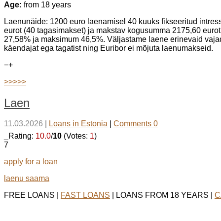
Age:
from 18 years
Laenunäide: 1200 euro laenamisel 40 kuuks fikseeritud intre
eurot (40 tagasimakset) ja makstav kogusumma 2175,60 eurot
27,58% ja maksimum 46,5%. Väljastame laene erinevaid vajad
käendajat ega tagatist ning Euribor ei mõjuta laenumakseid.
−
+
>>>>>
Laen
11.03.2026
|
Loans in Estonia
|
Comments 0
_Rating:
10.0
/
10
(Votes:
1
)
7
apply for a loan
laenu saama
FREE LOANS |
FAST LOANS
| LOANS FROM 18 YEARS |
C