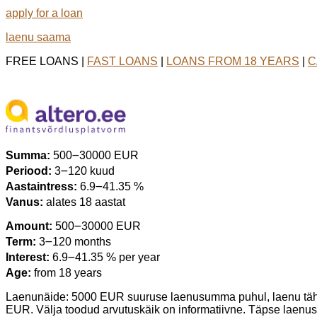
apply for a loan
laenu saama
FREE LOANS |
FAST LOANS
|
LOANS FROM 18 YEARS
|
C
Summa:
500౼30000 EUR
Periood:
3౼120 kuud
Aastaintress:
6.9౼41.35 %
Vanus:
alates 18 aastat
Amount:
500౼30000 EUR
Term:
3౼120 months
Interest:
6.9౼41.35 % per year
Age:
from 18 years
Laenunäide: 5000 EUR suuruse laenusumma puhul, laenu täh
EUR. Välja toodud arvutuskäik on informatiivne. Täpse laenu