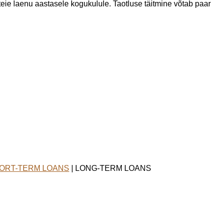
teie laenu aastasele kogukulule. Taotluse täitmine võtab paar
ORT-TERM LOANS
| LONG-TERM LOANS