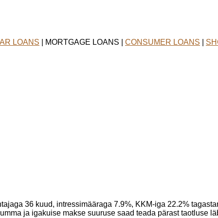
AR LOANS
| MORTGAGE LOANS |
CONSUMER LOANS
|
SH
tajaga 36 kuud, intressimääraga 7.9%, KKM-iga 22.2% tagas
summa ja igakuise makse suuruse saad teada pärast taotluse lä