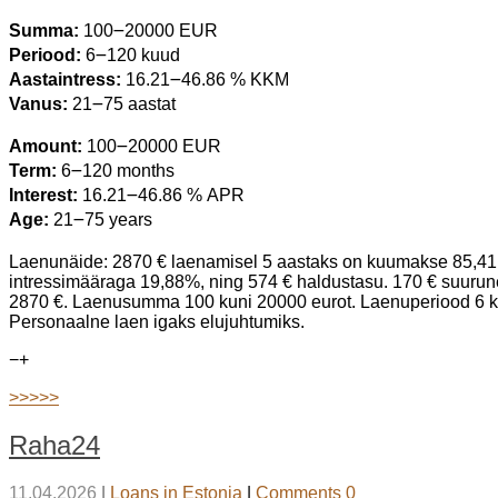
Summa:
100౼20000 EUR
Periood:
6౼120 kuud
Aastaintress:
16.21౼46.86 % KKM
Vanus:
21౼75 aastat
Amount:
100౼20000 EUR
Term:
6౼120 months
Interest:
16.21౼46.86 % APR
Age:
21౼75 years
Laenunäide: 2870 € laenamisel 5 aastaks on kuumakse 85,41 €
intressimääraga 19,88%, ning 574 € haldustasu. 170 € suuru
2870 €. Laenusumma 100 kuni 20000 eurot. Laenuperiood 6 ku
Personaalne laen igaks elujuhtumiks.
−
+
>>>>>
Raha24
11.04.2026
|
Loans in Estonia
|
Comments 0