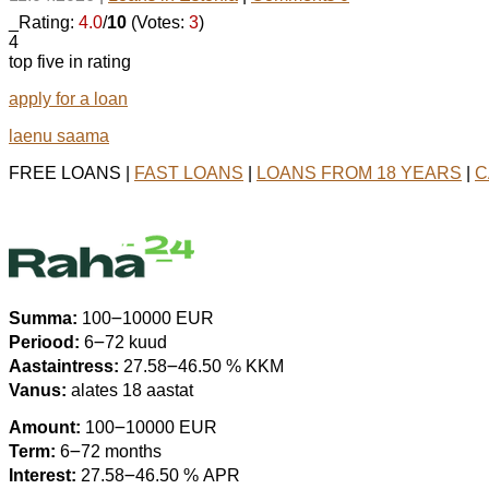
_Rating:
4.0
/
10
(Votes:
3
)
4
top five in rating
apply for a loan
laenu saama
FREE LOANS |
FAST LOANS
|
LOANS FROM 18 YEARS
|
C
Summa:
100౼10000 EUR
Periood:
6౼72 kuud
Aastaintress:
27.58౼46.50 % KKM
Vanus:
alates 18 aastat
Amount:
100౼10000 EUR
Term:
6౼72 months
Interest:
27.58౼46.50 % APR