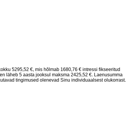
kku 5295,52 €, mis hõlmab 1680,76 € intressi fikseeritud
 Laen läheb 5 aasta jooksul maksma 2425,52 €. Laenusumma
tavad tingimused olenevad Sinu individuaalsest olukorrast.