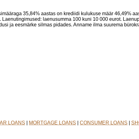
ssimääraga 35,84% aastas on krediidi kulukuse määr 46,49% aa
. Laenutingimused: laenusumma 100 kuni 10 000 eurot. Laenup
usi ja eesmärke silmas pidades. Anname ilma suurema bürokraa
AR LOANS
|
MORTGAGE LOANS
|
CONSUMER LOANS
|
SH