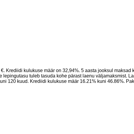
. Krediidi kulukuse määr on 32,94%. 5 aasta jooksul maksad ko
ne lepingutasu tuleb tasuda kohe pärast laenu väljamaksmist.
ni 120 kuud. Krediidi kulukuse määr 16.21% kuni 46.86%. Paku