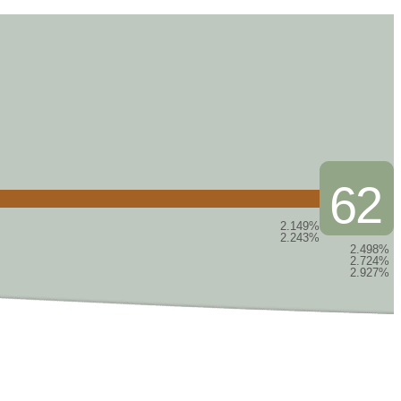
62
2.149%
2.243%
2.498%
2.724%
2.927%