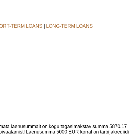
ORT-TERM LOANS
|
LONG-TERM LOANS
tamata laenusummalt on kogu tagasimakstav summa 5870.17
bivaatamist! Laenusumma 5000 EUR korral on tarbijakrediidi