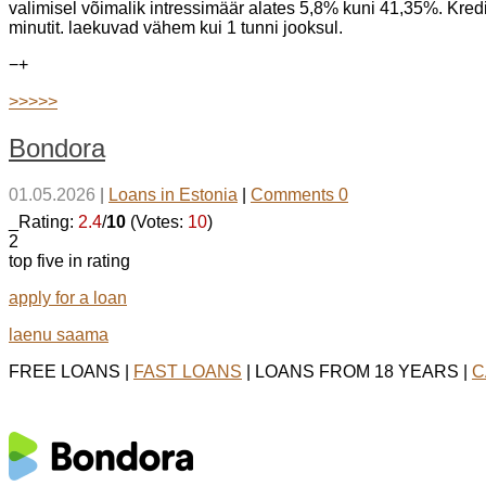
valimisel võimalik intressimäär alates 5,8% kuni 41,35%. Kred
minutit. laekuvad vähem kui 1 tunni jooksul.
−
+
>>>>>
Bondora
01.05.2026
|
Loans in Estonia
|
Comments 0
_Rating:
2.4
/
10
(Votes:
10
)
2
top five in rating
apply for a loan
laenu saama
FREE LOANS |
FAST LOANS
| LOANS FROM 18 YEARS |
C