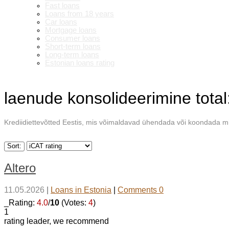
Fast loans
Loans from 18 years
Car loans
Mortgage loans
Consumer loans
Short-term loans
Long-term loans
Estonian loans rating
laenude konsolideerimine
tota
Krediidiettevõtted Eestis, mis võimaldavad ühendada või koondada m
Sort:
Altero
11.05.2026
|
Loans in Estonia
|
Comments 0
_Rating:
4.0
/
10
(Votes:
4
)
1
rating leader, we recommend