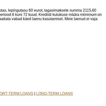
stas, lepingutasu 60 eurot, tagasimaksete summa 2115,60
eriood 6 kuni 72 kuud. Krediidi kulukuse määra miinimum on
tiata vabad käed laenu kasutamisel. Meie laenud ei vaja
ORT-TERM LOANS
|
LONG-TERM LOANS