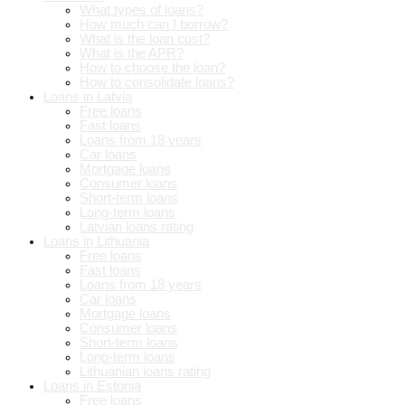
What types of loans?
How much can I borrow?
What is the loan cost?
What is the APR?
How to choose the loan?
How to consolidate loans?
Loans in Latvia
Free loans
Fast loans
Loans from 18 years
Car loans
Mortgage loans
Consumer loans
Short-term loans
Long-term loans
Latvian loans rating
Loans in Lithuania
Free loans
Fast loans
Loans from 18 years
Car loans
Mortgage loans
Consumer loans
Short-term loans
Long-term loans
Lithuanian loans rating
Loans in Estonia
Free loans