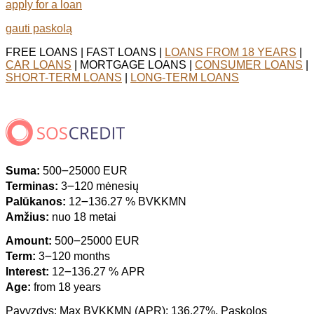
apply for a loan
gauti paskolą
FREE LOANS | FAST LOANS |
LOANS FROM 18 YEARS
|
CAR LOANS
| MORTGAGE LOANS |
CONSUMER LOANS
|
SHORT-TERM LOANS
|
LONG-TERM LOANS
Suma:
500౼25000 EUR
Terminas:
3౼120 mėnesių
Palūkanos:
12౼136.27 % BVKKMN
Amžius:
nuo 18 metai
Amount:
500౼25000 EUR
Term:
3౼120 months
Interest:
12౼136.27 % APR
Age:
from 18 years
Pavyzdys: Max BVKKMN (APR): 136.27%. Paskolos