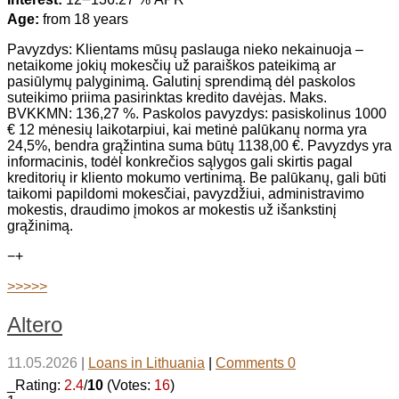
Age:
from 18 years
Pavyzdys: Klientams mūsų paslauga nieko nekainuoja –
netaikome jokių mokesčių už paraiškos pateikimą ar
pasiūlymų palyginimą. Galutinį sprendimą dėl paskolos
suteikimo priima pasirinktas kredito davėjas. Maks.
BVKKMN: 136,27 %. Paskolos pavyzdys: pasiskolinus 1000
€ 12 mėnesių laikotarpiui, kai metinė palūkanų norma yra
24,5%, bendra grąžintina suma būtų 1138,00 €. Pavyzdys yra
informacinis, todėl konkrečios sąlygos gali skirtis pagal
kreditorių ir kliento mokumo vertinimą. Be palūkanų, gali būti
taikomi papildomi mokesčiai, pavyzdžiui, administravimo
mokestis, draudimo įmokos ar mokestis už išankstinį
grąžinimą.
−
+
>>>>>
Altero
11.05.2026
|
Loans in Lithuania
|
Comments 0
_Rating:
2.4
/
10
(Votes:
16
)