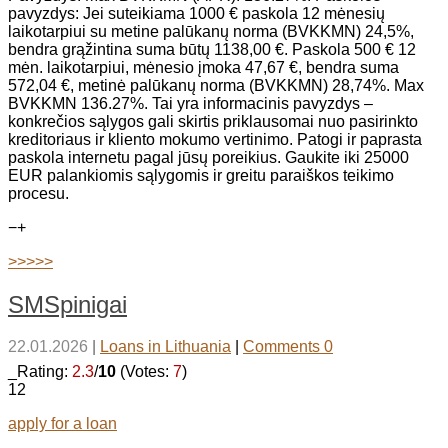
pavyzdys: Jei suteikiama 1000 € paskola 12 mėnesių
laikotarpiui su metine palūkanų norma (BVKKMN) 24,5%,
bendra grąžintina suma būtų 1138,00 €. Paskola 500 € 12
mėn. laikotarpiui, mėnesio įmoka 47,67 €, bendra suma
572,04 €, metinė palūkanų norma (BVKKMN) 28,74%. Max
BVKKMN 136.27%. Tai yra informacinis pavyzdys –
konkrečios sąlygos gali skirtis priklausomai nuo pasirinkto
kreditoriaus ir kliento mokumo vertinimo. Patogi ir paprasta
paskola internetu pagal jūsų poreikius. Gaukite iki 25000
EUR palankiomis sąlygomis ir greitu paraiškos teikimo
procesu.
−
+
>>>>>
SMSpinigai
22.01.2026
|
Loans in Lithuania
|
Comments 0
_Rating:
2.3
/
10
(Votes:
7
)
12
apply for a loan