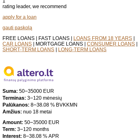
1
rating leader, we recommend
apply for a loan
gauti paskolą
FREE LOANS | FAST LOANS |
LOANS FROM 18 YEARS
|
CAR LOANS
| MORTGAGE LOANS |
CONSUMER LOANS
|
SHORT-TERM LOANS
|
LONG-TERM LOANS
Suma:
50౼35000 EUR
Terminas:
3౼120 mėnesių
Palūkanos:
8౼38.08 % BVKKMN
Amžius:
nuo 18 metai
Amount:
50౼35000 EUR
Term:
3౼120 months
Interest:
8౼38.08 % APR