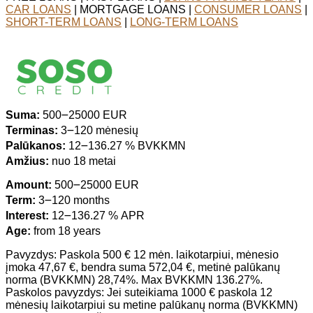
CAR LOANS
| MORTGAGE LOANS |
CONSUMER LOANS
|
SHORT-TERM LOANS
|
LONG-TERM LOANS
Suma:
500౼25000 EUR
Terminas:
3౼120 mėnesių
Palūkanos:
12౼136.27 % BVKKMN
Amžius:
nuo 18 metai
Amount:
500౼25000 EUR
Term:
3౼120 months
Interest:
12౼136.27 % APR
Age:
from 18 years
Pavyzdys: Paskola 500 € 12 mėn. laikotarpiui, mėnesio
įmoka 47,67 €, bendra suma 572,04 €, metinė palūkanų
norma (BVKKMN) 28,74%. Max BVKKMN 136.27%.
Paskolos pavyzdys: Jei suteikiama 1000 € paskola 12
mėnesių laikotarpiui su metine palūkanų norma (BVKKMN)