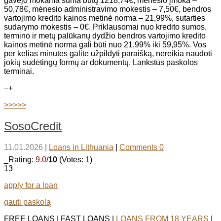
gavėjo mokama suma būtų 1218,74€, mėnesio įmoka –
50,78€, mėnesio administravimo mokestis – 7,50€, bendros
vartojimo kredito kainos metinė norma – 21,99%, sutarties
sudarymo mokestis – 0€. Priklausomai nuo kredito sumos,
termino ir metų palūkanų dydžio bendros vartojimo kredito
kainos metinė norma gali būti nuo 21,99% iki 59,95%. Vos
per kelias minutes galite užpildyti paraišką, nereikia naudoti
jokių sudėtingų formų ar dokumentų. Lankstūs paskolos
terminai.
−
+
>>>>>
SosoCredit
11.01.2026
|
Loans in Lithuania
|
Comments 0
_Rating:
9.0
/
10
(Votes:
1
)
13
apply for a loan
gauti paskolą
FREE LOANS | FAST LOANS |
LOANS FROM 18 YEARS
|