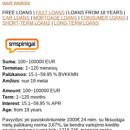
gauti paskolą
FREE LOANS |
FAST LOANS
| LOANS FROM 18 YEARS |
CAR LOANS
|
MORTGAGE LOANS
|
CONSUMER LOANS
|
SHORT-TERM LOANS
|
LONG-TERM LOANS
Suma:
100౼100000 EUR
Terminas:
1౼120 mėnesių
Palūkanos:
15.1౼59.95 % BVKKMN
Amžius:
nuo 19 metai
Amount:
100౼100000 EUR
Term:
1౼120 months
Interest:
15.1౼59.95 % APR
Age:
from 19 years
Pavyzdys: jei pasiskolintumėte 1000€ 24 mėn. su fiksuotąja
metų palūkanų norma 3,67%, tai bendra vartojimo kredito