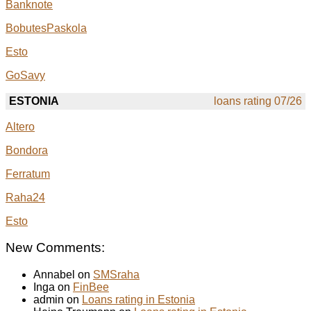
Banknote
BobutesPaskola
Esto
GoSavy
ESTONIA
loans rating 07/26
Altero
Bondora
Ferratum
Raha24
Esto
New Comments:
Annabel on
SMSraha
Inga on
FinBee
admin on
Loans rating in Estonia