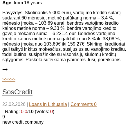
Age:
from 18 years
Pavyzdys: Skolinantis 5 000 eurų, vartojimo kredito sutartį
sudarant 60 mėnesių, metinė palūkanų norma – 3.4 %,
mėnesio įmoka – 103.69 eurai, bendros vartojimo kredito
kainos metinė norma – 9.33 %, bendra vartojimo kredito
gavėjo mokama suma – 6 221.4 eur. Bendros vartojimo
kredito kainos metinė norma gali būti nuo 8 % iki 38,08 %,
mėnesio įmoka nuo 103.69€ iki 159.27€. Skirtingi kreditoriai
gali taikyti ir kitus mokesčius, susijusius su vartojimo kreditu,
todėl būtinai susipažinkite su visomis jų siūlomų kreditų
sąlygomis. Paskola suteikiama įvairiems Jūsų poreikiams.
−
+
>>>>>
SosCredit
22.02.2026
|
Loans in Lithuania
|
Comments 0
_Rating:
0.0
/
10
(Votes:
0
)
9
new credit company