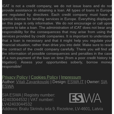
iCAT is not a credit company, we do not issue loans and do not
provide assistance in obtaining a loan. All types of loans in Europe
are regulated by directives. Each credit company must have a
special license for lending services in Europe. Everything displayed
on this page is only informative. We do not encourage or call upon
anyone to take a loan. The administration of iCAT does not bear any
responsibility for the consequences that may arise from using the
services provided by credit companies. It is important to understand
that a loan is necessary and that it might help you regulate your
financial situation, rather than drive you into debt. Make sure to read
the contract of the credit company carefully. There you will find all
the information of possible consequences and penalties in the case
of a non-payment of the loan on time (from a poor credit history to
litigation). Assess your opportunities soberly, borrow money
responsible!
Privacy Policy
|
Cookies Policy
|
Impressum
Author:
Vitali Zayankouski
| Design:
ESWA IT
| Owner:
SIA
ESWA
SIA ESWA | Registry number:
42403044532 | VAT number:
LV42403044532
Address: Bralu Skrindu iela 9, Rezekne, LV-4601, Latvia