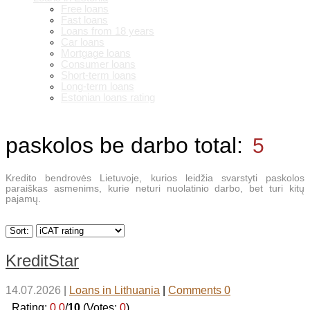
Free loans
Fast loans
Loans from 18 years
Car loans
Mortgage loans
Consumer loans
Short-term loans
Long-term loans
Estonian loans rating
paskolos be darbo
total:
5
Kredito bendrovės Lietuvoje, kurios leidžia svarstyti paskolos
paraiškas asmenims, kurie neturi nuolatinio darbo, bet turi kitų
pajamų.
Sort:
KreditStar
14.07.2026
|
Loans in Lithuania
|
Comments 0
_Rating:
0.0
/
10
(Votes:
0
)