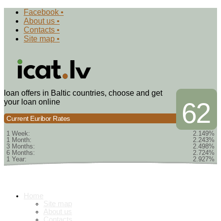
Facebook •
About us •
Contacts •
Site map •
loan offers in Baltic countries, choose and get
your loan online
62
Current Euribor Rates
1 Week:
2.149%
1 Month:
2.243%
3 Months:
2.498%
6 Months:
2.724%
1 Year:
2.927%
Home
Site map
About us
Contacts