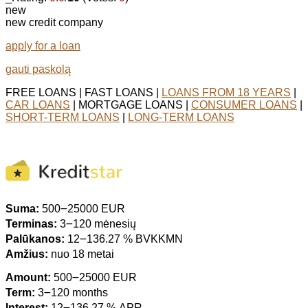
new
new credit company
apply for a loan
gauti paskolą
FREE LOANS | FAST LOANS |
LOANS FROM 18 YEARS
|
CAR LOANS
| MORTGAGE LOANS |
CONSUMER LOANS
|
SHORT-TERM LOANS
|
LONG-TERM LOANS
Suma:
500౼25000 EUR
Terminas:
3౼120 mėnesių
Palūkanos:
12౼136.27 % BVKKMN
Amžius:
nuo 18 metai
Amount:
500౼25000 EUR
Term:
3౼120 months
Interest:
12౼136.27 % APR