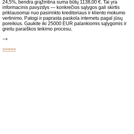
24,5%, bendra grąžintina suma būtų 1138,00 €. Tai yra
informacinis pavyzdys — konkrečios sąlygos gali skirtis
priklausomai nuo pasirinkto kreditoriaus ir kliento mokumo
vertinimo. Patogi ir paprasta paskola internetu pagal jūsų
poreikius. Gaukite iki 25000 EUR palankiomis sąlygomis ir
greitu paraiškos teikimo procesu.
−
+
>>>>>