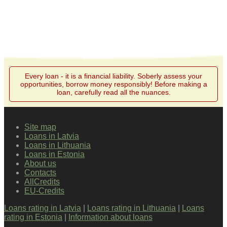
Every loan - it is a financial liability. Soberly assess your
opportunities, borrow money responsibly! Before making a
loan, carefully read all the nuances.
Site map
Loans in Latvia
Loans in Lithuania
Loans in Estonia
About us
Contacts
AllCredits
EU-Credits
Loans rating in Latvia
|
Loans rating in Lithuania
|
Loans
rating in Estonia
|
Information about loans