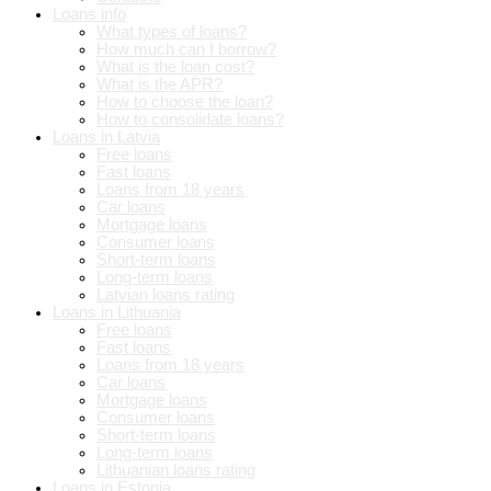
Loans info
What types of loans?
How much can I borrow?
What is the loan cost?
What is the APR?
How to choose the loan?
How to consolidate loans?
Loans in Latvia
Free loans
Fast loans
Loans from 18 years
Car loans
Mortgage loans
Consumer loans
Short-term loans
Long-term loans
Latvian loans rating
Loans in Lithuania
Free loans
Fast loans
Loans from 18 years
Car loans
Mortgage loans
Consumer loans
Short-term loans
Long-term loans
Lithuanian loans rating
Loans in Estonia