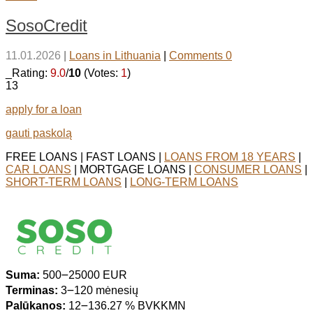
SosoCredit
11.01.2026
|
Loans in Lithuania
|
Comments 0
_Rating:
9.0
/
10
(Votes:
1
)
13
apply for a loan
gauti paskolą
FREE LOANS | FAST LOANS |
LOANS FROM 18 YEARS
|
CAR LOANS
| MORTGAGE LOANS |
CONSUMER LOANS
|
SHORT-TERM LOANS
|
LONG-TERM LOANS
Suma:
500౼25000 EUR
Terminas:
3౼120 mėnesių
Palūkanos:
12౼136.27 % BVKKMN