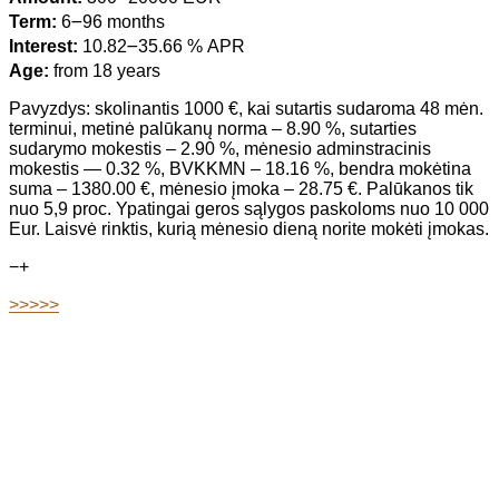
Term:
6౼96 months
Interest:
10.82౼35.66 % APR
Age:
from 18 years
Pavyzdys: skolinantis 1000 €, kai sutartis sudaroma 48 mėn.
terminui, metinė palūkanų norma – 8.90 %, sutarties
sudarymo mokestis – 2.90 %, mėnesio adminstracinis
mokestis — 0.32 %, BVKKMN – 18.16 %, bendra mokėtina
suma – 1380.00 €, mėnesio įmoka – 28.75 €. Palūkanos tik
nuo 5,9 proc. Ypatingai geros sąlygos paskoloms nuo 10 000
Eur. Laisvė rinktis, kurią mėnesio dieną norite mokėti įmokas.
−
+
>>>>>