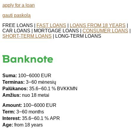
apply for a loan
gauti paskolą
FREE LOANS |
FAST LOANS
|
LOANS FROM 18 YEARS
|
CAR LOANS | MORTGAGE LOANS |
CONSUMER LOANS
|
SHORT-TERM LOANS
| LONG-TERM LOANS
Suma:
100౼6000 EUR
Terminas:
3౼60 mėnesių
Palūkanos:
35.6౼60.1 % BVKKMN
Amžius:
nuo 18 metai
Amount:
100౼6000 EUR
Term:
3౼60 months
Interest:
35.6౼60.1 % APR
Age:
from 18 years