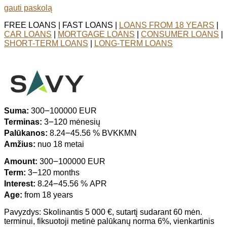
gauti paskolą
FREE LOANS | FAST LOANS |
LOANS FROM 18 YEARS
|
CAR LOANS
|
MORTGAGE LOANS
|
CONSUMER LOANS
|
SHORT-TERM LOANS
|
LONG-TERM LOANS
Suma:
300౼100000 EUR
Terminas:
3౼120 mėnesių
Palūkanos:
8.24౼45.56 % BVKKMN
Amžius:
nuo 18 metai
Amount:
300౼100000 EUR
Term:
3౼120 months
Interest:
8.24౼45.56 % APR
Age:
from 18 years
Pavyzdys: Skolinantis 5 000 €, sutartį sudarant 60 mėn.
terminui, fiksuotoji metinė palūkanų norma 6%, vienkartinis