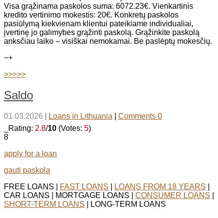
Visa grąžinama paskolos suma: 6072.23€. Vienkartinis
kredito vertinimo mokestis: 20€. Konkretų paskolos
pasiūlymą kiekvienam klientui pateikiame individualiai,
įvertinę jo galimybes grąžinti paskolą. Grąžinkite paskolą
anksčiau laiko – visiškai nemokamai. Be paslėptų mokesčių.
−
+
>>>>>
Saldo
01.03.2026
|
Loans in Lithuania
|
Comments 0
_Rating:
2.8
/
10
(Votes:
5
)
8
apply for a loan
gauti paskolą
FREE LOANS |
FAST LOANS
|
LOANS FROM 18 YEARS
|
CAR LOANS | MORTGAGE LOANS |
CONSUMER LOANS
|
SHORT-TERM LOANS
| LONG-TERM LOANS