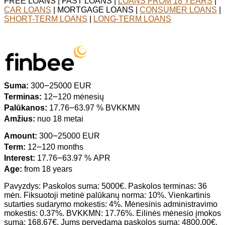
FREE LOANS | FAST LOANS |
LOANS FROM 18 YEARS
|
CAR LOANS
| MORTGAGE LOANS |
CONSUMER LOANS
|
SHORT-TERM LOANS
|
LONG-TERM LOANS
Suma:
300౼25000 EUR
Terminas:
12౼120 mėnesių
Palūkanos:
17.76౼63.97 % BVKKMN
Amžius:
nuo 18 metai
Amount:
300౼25000 EUR
Term:
12౼120 months
Interest:
17.76౼63.97 % APR
Age:
from 18 years
Pavyzdys: Paskolos suma: 5000€. Paskolos terminas: 36
mėn. Fiksuotoji metinė palūkanų norma: 10%. Vienkartinis
sutarties sudarymo mokestis: 4%. Mėnesinis administravimo
mokestis: 0.37%. BVKKMN: 17.76%. Eilinės mėnesio įmokos
suma: 168.67€. Jums pervedama paskolos suma: 4800.00€.