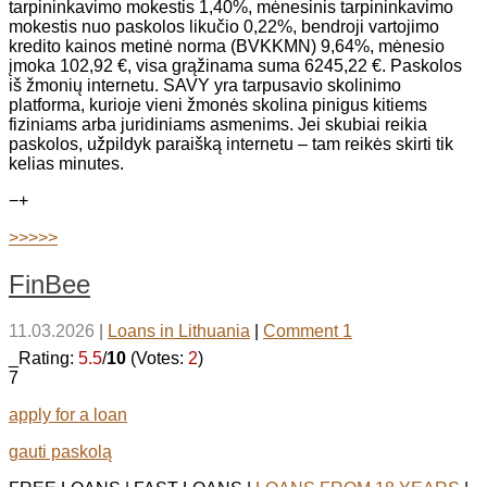
tarpininkavimo mokestis 1,40%, mėnesinis tarpininkavimo
mokestis nuo paskolos likučio 0,22%, bendroji vartojimo
kredito kainos metinė norma (BVKKMN) 9,64%, mėnesio
įmoka 102,92 €, visa grąžinama suma 6245,22 €. Paskolos
iš žmonių internetu. SAVY yra tarpusavio skolinimo
platforma, kurioje vieni žmonės skolina pinigus kitiems
fiziniams arba juridiniams asmenims. Jei skubiai reikia
paskolos, užpildyk paraišką internetu – tam reikės skirti tik
kelias minutes.
−
+
>>>>>
FinBee
11.03.2026
|
Loans in Lithuania
|
Comment 1
_Rating:
5.5
/
10
(Votes:
2
)
7
apply for a loan
gauti paskolą