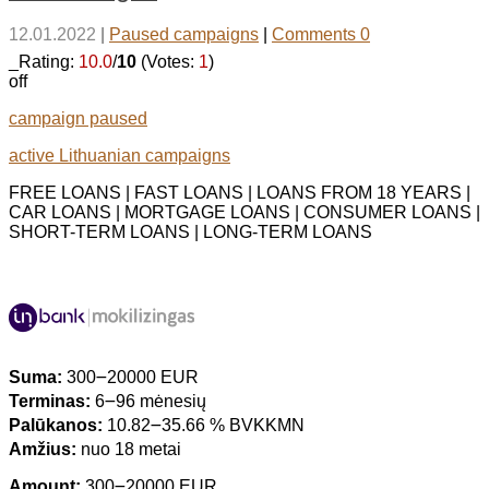
12.01.2022
|
Paused campaigns
|
Comments 0
_Rating:
10.0
/
10
(Votes:
1
)
off
campaign paused
active Lithuanian campaigns
FREE LOANS | FAST LOANS | LOANS FROM 18 YEARS |
CAR LOANS | MORTGAGE LOANS | CONSUMER LOANS |
SHORT-TERM LOANS | LONG-TERM LOANS
Suma:
300౼20000 EUR
Terminas:
6౼96 mėnesių
Palūkanos:
10.82౼35.66 % BVKKMN
Amžius:
nuo 18 metai
Amount:
300౼20000 EUR