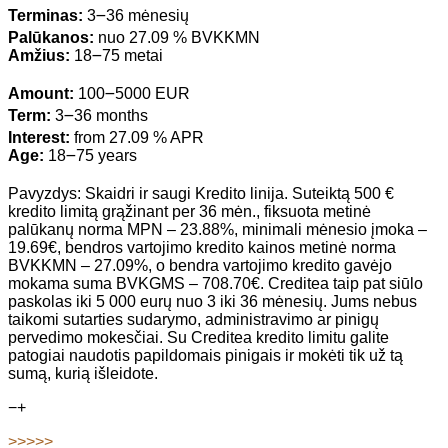
Terminas:
3౼36 mėnesių
Palūkanos:
nuo 27.09 % BVKKMN
Amžius:
18౼75 metai
Amount:
100౼5000 EUR
Term:
3౼36 months
Interest:
from 27.09 % APR
Age:
18౼75 years
Pavyzdys: Skaidri ir saugi Kredito linija. Suteiktą 500 €
kredito limitą grąžinant per 36 mėn., fiksuota metinė
palūkanų norma MPN – 23.88%, minimali mėnesio įmoka –
19.69€, bendros vartojimo kredito kainos metinė norma
BVKKMN – 27.09%, o bendra vartojimo kredito gavėjo
mokama suma BVKGMS – 708.70€. Creditea taip pat siūlo
paskolas iki 5 000 eurų nuo 3 iki 36 mėnesių. Jums nebus
taikomi sutarties sudarymo, administravimo ar pinigų
pervedimo mokesčiai. Su Creditea kredito limitu galite
patogiai naudotis papildomais pinigais ir mokėti tik už tą
sumą, kurią išleidote.
−
+
>>>>>