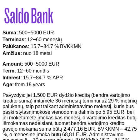
Suma:
500౼5000 EUR
Terminas:
12౼60 mėnesių
Palūkanos:
15.7౼84.7 % BVKKMN
Amžius:
nuo 18 metai
Amount:
500౼5000 EUR
Term:
12౼60 months
Interest:
15.7౼84.7 % APR
Age:
from 18 years
Pavyzdys: jei 1.500 EUR dydžio kreditą (bendra vartojimo
kredito suma) imtumėte 36 mėnesių terminui už 29 % metinių
palūkanų, taip pat taikant administravimo mokestį, kuris bus
paskirstytasnįmokose vienodomis dalimis po 5,95 EUR, bei
jei mokėtumėte įmokas kas mėnesį, o vartojimo kreditas būtų
išmokamas nedelsiant, tuomet bendra vartojimo kredito
gavėjo mokama suma būtų 2.477,16 EUR, BVKKMN – 42,75
%, o mėnesinė įmoka būtų 68,81 EUR. Administravimo