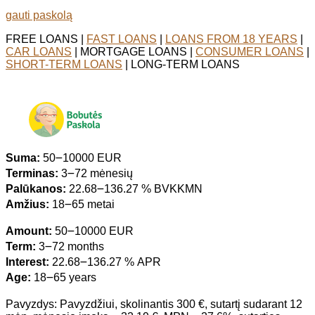
gauti paskolą
FREE LOANS |
FAST LOANS
|
LOANS FROM 18 YEARS
|
CAR LOANS
| MORTGAGE LOANS |
CONSUMER LOANS
|
SHORT-TERM LOANS
| LONG-TERM LOANS
Suma:
50౼10000 EUR
Terminas:
3౼72 mėnesių
Palūkanos:
22.68౼136.27 % BVKKMN
Amžius:
18౼65 metai
Amount:
50౼10000 EUR
Term:
3౼72 months
Interest:
22.68౼136.27 % APR
Age:
18౼65 years
Pavyzdys: Pavyzdžiui, skolinantis 300 €, sutartį sudarant 12