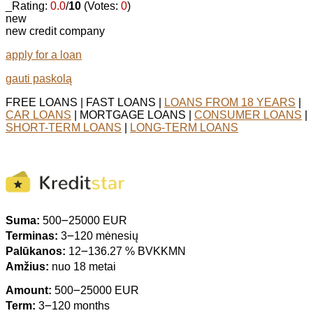
_Rating:
0.0
/
10
(Votes:
0
)
new
new credit company
apply for a loan
gauti paskolą
FREE LOANS | FAST LOANS |
LOANS FROM 18 YEARS
|
CAR LOANS
| MORTGAGE LOANS |
CONSUMER LOANS
|
SHORT-TERM LOANS
|
LONG-TERM LOANS
Suma:
500౼25000 EUR
Terminas:
3౼120 mėnesių
Palūkanos:
12౼136.27 % BVKKMN
Amžius:
nuo 18 metai
Amount:
500౼25000 EUR
Term:
3౼120 months