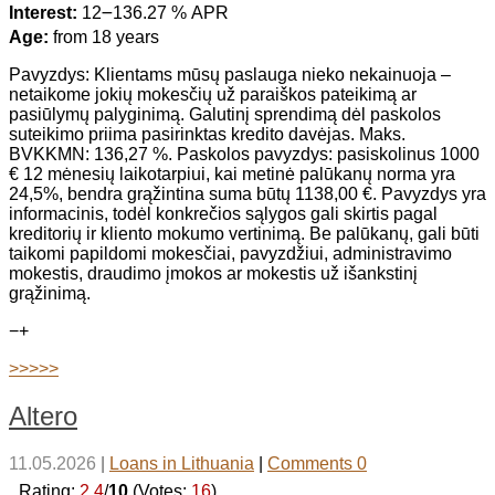
Interest:
12౼136.27 % APR
Age:
from 18 years
Pavyzdys: Klientams mūsų paslauga nieko nekainuoja –
netaikome jokių mokesčių už paraiškos pateikimą ar
pasiūlymų palyginimą. Galutinį sprendimą dėl paskolos
suteikimo priima pasirinktas kredito davėjas. Maks.
BVKKMN: 136,27 %. Paskolos pavyzdys: pasiskolinus 1000
€ 12 mėnesių laikotarpiui, kai metinė palūkanų norma yra
24,5%, bendra grąžintina suma būtų 1138,00 €. Pavyzdys yra
informacinis, todėl konkrečios sąlygos gali skirtis pagal
kreditorių ir kliento mokumo vertinimą. Be palūkanų, gali būti
taikomi papildomi mokesčiai, pavyzdžiui, administravimo
mokestis, draudimo įmokos ar mokestis už išankstinį
grąžinimą.
−
+
>>>>>
Altero
11.05.2026
|
Loans in Lithuania
|
Comments 0
_Rating:
2.4
/
10
(Votes:
16
)