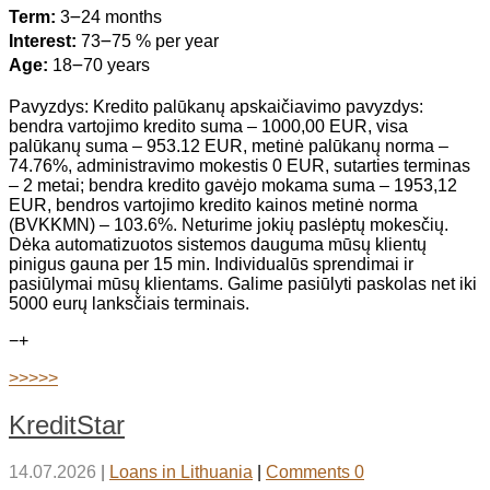
Term:
3౼24 months
Interest:
73౼75 % per year
Age:
18౼70 years
Pavyzdys: Kredito palūkanų apskaičiavimo pavyzdys:
bendra vartojimo kredito suma – 1000,00 EUR, visa
palūkanų suma – 953.12 EUR, metinė palūkanų norma –
74.76%, administravimo mokestis 0 EUR, sutarties terminas
– 2 metai; bendra kredito gavėjo mokama suma – 1953,12
EUR, bendros vartojimo kredito kainos metinė norma
(BVKKMN) – 103.6%. Neturime jokių paslėptų mokesčių.
Dėka automatizuotos sistemos dauguma mūsų klientų
pinigus gauna per 15 min. Individualūs sprendimai ir
pasiūlymai mūsų klientams. Galime pasiūlyti paskolas net iki
5000 eurų lanksčiais terminais.
−
+
>>>>>
KreditStar
14.07.2026
|
Loans in Lithuania
|
Comments 0