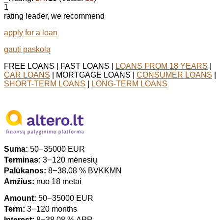
1
rating leader, we recommend
apply for a loan
gauti paskolą
FREE LOANS | FAST LOANS |
LOANS FROM 18 YEARS
|
CAR LOANS
| MORTGAGE LOANS |
CONSUMER LOANS
|
SHORT-TERM LOANS
|
LONG-TERM LOANS
Suma:
50౼35000 EUR
Terminas:
3౼120 mėnesių
Palūkanos:
8౼38.08 % BVKKMN
Amžius:
nuo 18 metai
Amount:
50౼35000 EUR
Term:
3౼120 months
Interest:
8౼38.08 % APR