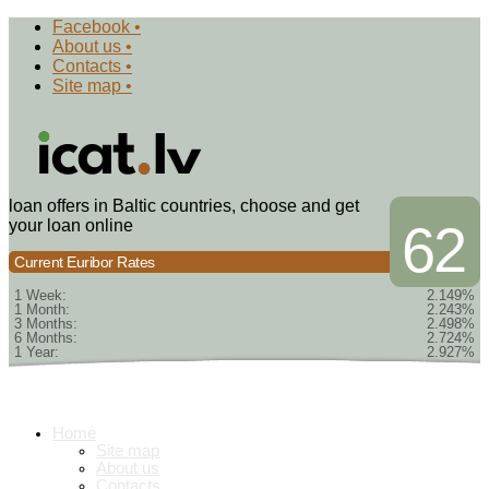
Facebook •
About us •
Contacts •
Site map •
loan offers in Baltic countries, choose and get
your loan online
62
Current Euribor Rates
1 Week:
2.149%
1 Month:
2.243%
3 Months:
2.498%
6 Months:
2.724%
1 Year:
2.927%
Home
Site map
About us
Contacts