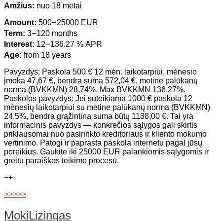
Amžius:
nuo 18 metai
Amount:
500౼25000 EUR
Term:
3౼120 months
Interest:
12౼136.27 % APR
Age:
from 18 years
Pavyzdys: Paskola 500 € 12 mėn. laikotarpiui, mėnesio
įmoka 47,67 €, bendra suma 572,04 €, metinė palūkanų
norma (BVKKMN) 28,74%. Max BVKKMN 136.27%.
Paskolos pavyzdys: Jei suteikiama 1000 € paskola 12
mėnesių laikotarpiui su metine palūkanų norma (BVKKMN)
24,5%, bendra grąžintina suma būtų 1138,00 €. Tai yra
informacinis pavyzdys — konkrečios sąlygos gali skirtis
priklausomai nuo pasirinkto kreditoriaus ir kliento mokumo
vertinimo. Patogi ir paprasta paskola internetu pagal jūsų
poreikius. Gaukite iki 25000 EUR palankiomis sąlygomis ir
greitu paraiškos teikimo procesu.
−
+
>>>>>
MokiLizingas