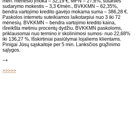
mėn. mėnesio įmoka – 32,19 €, MPN – 27,6%, sutarties
sudarymo mokestis – 3,3 €/mėn., BVKKMN – 62,35%,
bendra vartojimo kredito gavėjo mokama suma – 386,28 €.
Paskolos internetu suteikiamos laikotarpiui nuo 3 iki 72
mėnesių. BVKKMN – bendra vartojimo kredito kaina,
išreikšta metiniu procentų dydžiu. BVKKMN paskoloms,
priklausomai nuo termino ir skolinimosi sumos- nuo 22,68%
iki 136,27 %. Išskirtiniai pasiūlymai lojaliems klientams.
Pinigai Jūsų sąskaitoje per 5 min. Lanksčios grąžinimo
sąlygos.
−
+
>>>>>