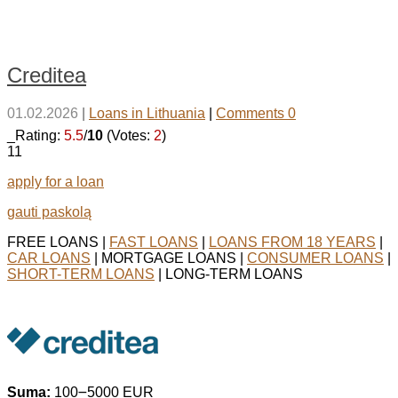
Creditea
01.02.2026
|
Loans in Lithuania
|
Comments 0
_Rating:
5.5
/
10
(Votes:
2
)
11
apply for a loan
gauti paskolą
FREE LOANS |
FAST LOANS
|
LOANS FROM 18 YEARS
|
CAR LOANS
| MORTGAGE LOANS |
CONSUMER LOANS
|
SHORT-TERM LOANS
| LONG-TERM LOANS
Suma:
100౼5000 EUR