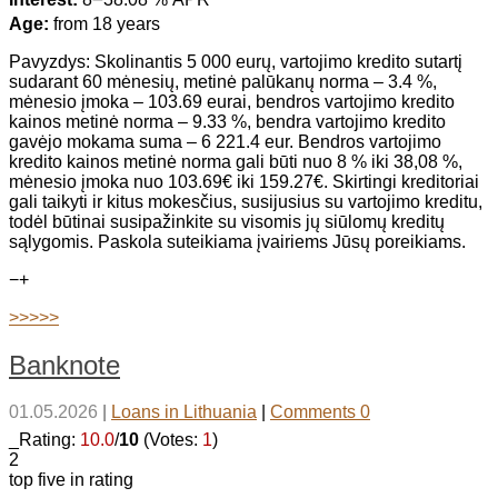
Age:
from 18 years
Pavyzdys: Skolinantis 5 000 eurų, vartojimo kredito sutartį
sudarant 60 mėnesių, metinė palūkanų norma – 3.4 %,
mėnesio įmoka – 103.69 eurai, bendros vartojimo kredito
kainos metinė norma – 9.33 %, bendra vartojimo kredito
gavėjo mokama suma – 6 221.4 eur. Bendros vartojimo
kredito kainos metinė norma gali būti nuo 8 % iki 38,08 %,
mėnesio įmoka nuo 103.69€ iki 159.27€. Skirtingi kreditoriai
gali taikyti ir kitus mokesčius, susijusius su vartojimo kreditu,
todėl būtinai susipažinkite su visomis jų siūlomų kreditų
sąlygomis. Paskola suteikiama įvairiems Jūsų poreikiams.
−
+
>>>>>
Banknote
01.05.2026
|
Loans in Lithuania
|
Comments 0
_Rating:
10.0
/
10
(Votes:
1
)
2
top five in rating