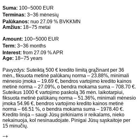
Suma:
100౼5000 EUR
Terminas:
3౼36 mėnesių
Palūkanos:
nuo 27.09 % BVKKMN
Amžius:
18౼75 metai
Amount:
100౼5000 EUR
Term:
3౼36 months
Interest:
from 27.09 % APR
Age:
18౼75 years
Pavyzdys: Suteiktą 500 € kredito limitą grąžinant per 36
mėn., fiksuota metinė palūkanų norma – 23.88%, minimali
mėnesio įmoka – 19.69 €, bendros vartojimo kredito kainos
metinė norma – 27.09%, o bendra mokama suma – 708.70 €.
Suteikus 1000 € vartojimo paskolą 36 mėn. laikotarpiui,
fiksuota metinė palūkanų norma – 51.36%, minimali mėnesio
įmoka 54.96 €, bendros vartojimo kredito kainos metinė
norma – 66.51 %, o bendra mokama suma – 1978.40 €.
Kredito linija – saugi Jūsų pirkiniams ir reikalams, nieko
nekainuoja, kol nesinaudojate. Pinigai Jūsų sąskaitoje per
15 minučių.
−
+