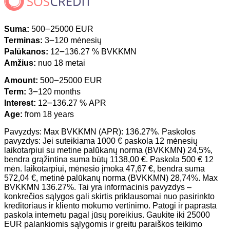
Suma:
500౼25000 EUR
Terminas:
3౼120 mėnesių
Palūkanos:
12౼136.27 % BVKKMN
Amžius:
nuo 18 metai
Amount:
500౼25000 EUR
Term:
3౼120 months
Interest:
12౼136.27 % APR
Age:
from 18 years
Pavyzdys: Max BVKKMN (APR): 136.27%. Paskolos
pavyzdys: Jei suteikiama 1000 € paskola 12 mėnesių
laikotarpiui su metine palūkanų norma (BVKKMN) 24,5%,
bendra grąžintina suma būtų 1138,00 €. Paskola 500 € 12
mėn. laikotarpiui, mėnesio įmoka 47,67 €, bendra suma
572,04 €, metinė palūkanų norma (BVKKMN) 28,74%. Max
BVKKMN 136.27%. Tai yra informacinis pavyzdys –
konkrečios sąlygos gali skirtis priklausomai nuo pasirinkto
kreditoriaus ir kliento mokumo vertinimo. Patogi ir paprasta
paskola internetu pagal jūsų poreikius. Gaukite iki 25000
EUR palankiomis sąlygomis ir greitu paraiškos teikimo