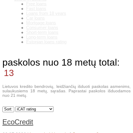
Free loans
Fast loans
Loans from 18 years
Car loans
Mortgage loans
Consumer loans
Short-term loans
Long-term loans
Estonian loans rating
paskolos nuo 18 metų
total:
13
Lietuvos kredito bendrovių, leidžiančių išduoti paskolas asmenims,
sulaukusiems 18 metų, sąrašas. Paprastai paskolos išduodamos
nuo 21 metų.
Sort:
EcoCredit