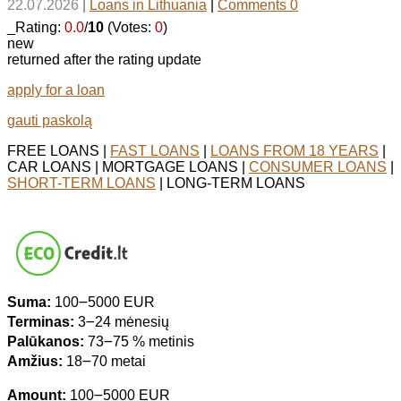
22.07.2026
|
Loans in Lithuania
|
Comments 0
_Rating:
0.0
/
10
(Votes:
0
)
new
returned after the rating update
apply for a loan
gauti paskolą
FREE LOANS |
FAST LOANS
|
LOANS FROM 18 YEARS
|
CAR LOANS | MORTGAGE LOANS |
CONSUMER LOANS
|
SHORT-TERM LOANS
| LONG-TERM LOANS
Suma:
100౼5000 EUR
Terminas:
3౼24 mėnesių
Palūkanos:
73౼75 % metinis
Amžius:
18౼70 metai
Amount:
100౼5000 EUR