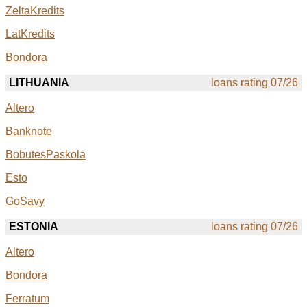
ZeltaKredits
LatKredits
Bondora
LITHUANIA
loans rating 07/26
Altero
Banknote
BobutesPaskola
Esto
GoSavy
ESTONIA
loans rating 07/26
Altero
Bondora
Ferratum