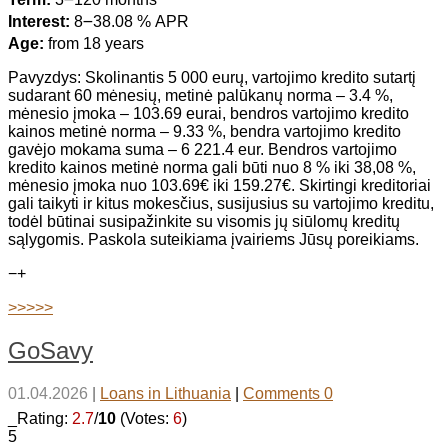
Interest:
8౼38.08 % APR
Age:
from 18 years
Pavyzdys: Skolinantis 5 000 eurų, vartojimo kredito sutartį
sudarant 60 mėnesių, metinė palūkanų norma – 3.4 %,
mėnesio įmoka – 103.69 eurai, bendros vartojimo kredito
kainos metinė norma – 9.33 %, bendra vartojimo kredito
gavėjo mokama suma – 6 221.4 eur. Bendros vartojimo
kredito kainos metinė norma gali būti nuo 8 % iki 38,08 %,
mėnesio įmoka nuo 103.69€ iki 159.27€. Skirtingi kreditoriai
gali taikyti ir kitus mokesčius, susijusius su vartojimo kreditu,
todėl būtinai susipažinkite su visomis jų siūlomų kreditų
sąlygomis. Paskola suteikiama įvairiems Jūsų poreikiams.
−
+
>>>>>
GoSavy
01.04.2026
|
Loans in Lithuania
|
Comments 0
_Rating:
2.7
/
10
(Votes:
6
)
5