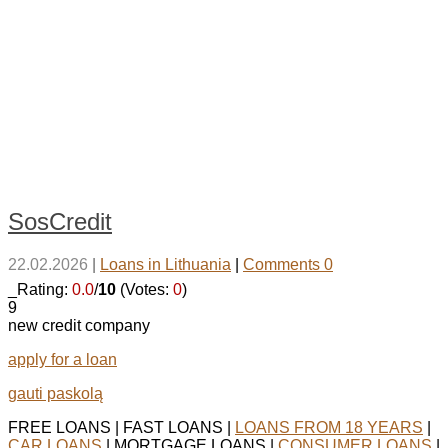
SosCredit
22.02.2026
|
Loans in Lithuania
|
Comments 0
_Rating:
0.0
/
10
(Votes:
0
)
9
new credit company
apply for a loan
gauti paskolą
FREE LOANS | FAST LOANS |
LOANS FROM 18 YEARS
|
CAR LOANS
| MORTGAGE LOANS |
CONSUMER LOANS
|