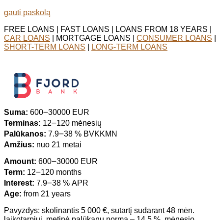
gauti paskolą
FREE LOANS | FAST LOANS | LOANS FROM 18 YEARS |
CAR LOANS
| MORTGAGE LOANS |
CONSUMER LOANS
|
SHORT-TERM LOANS
|
LONG-TERM LOANS
Suma:
600౼30000 EUR
Terminas:
12౼120 mėnesių
Palūkanos:
7.9౼38 % BVKKMN
Amžius:
nuo 21 metai
Amount:
600౼30000 EUR
Term:
12౼120 months
Interest:
7.9౼38 % APR
Age:
from 21 years
Pavyzdys: skolinantis 5 000 €, sutartį sudarant 48 mėn.
laikotarpiui, metinė palūkanų norma – 14,5 %, mėnesio