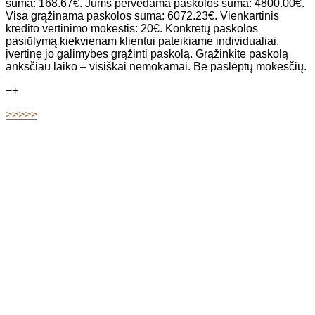
suma: 168.67€. Jums pervedama paskolos suma: 4800.00€.
Visa grąžinama paskolos suma: 6072.23€. Vienkartinis
kredito vertinimo mokestis: 20€. Konkretų paskolos
pasiūlymą kiekvienam klientui pateikiame individualiai,
įvertinę jo galimybes grąžinti paskolą. Grąžinkite paskolą
anksčiau laiko – visiškai nemokamai. Be paslėptų mokesčių.
−
+
>>>>>