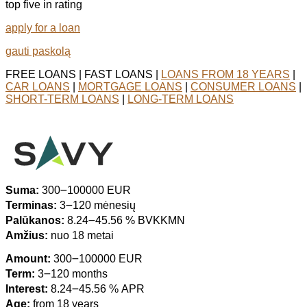
top five in rating
apply for a loan
gauti paskolą
FREE LOANS | FAST LOANS |
LOANS FROM 18 YEARS
|
CAR LOANS
|
MORTGAGE LOANS
|
CONSUMER LOANS
|
SHORT-TERM LOANS
|
LONG-TERM LOANS
Suma:
300౼100000 EUR
Terminas:
3౼120 mėnesių
Palūkanos:
8.24౼45.56 % BVKKMN
Amžius:
nuo 18 metai
Amount:
300౼100000 EUR
Term:
3౼120 months
Interest:
8.24౼45.56 % APR
Age:
from 18 years