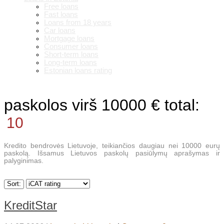
Free loans
Fast loans
Loans from 18 years
Car loans
Mortgage loans
Consumer loans
Short-term loans
Long-term loans
Estonian loans rating
paskolos virš 10000 €
total:
10
Kredito bendrovės Lietuvoje, teikiančios daugiau nei 10000 eurų
paskolą. Išsamus Lietuvos paskolų pasiūlymų aprašymas ir
palyginimas.
Sort:
KreditStar