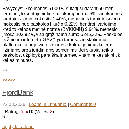
Pavyzdys: Skolinantis 5 000 €, sutartį sudarant 60 mėn.
terminui, fiksuotoji metinė palūkanų norma 6%, vienkartinis
tarpininkavimo mokestis 1,40%, mėnesinis tarpininkavimo
mokestis nuo paskolos likučio 0,22%, bendroji vartojimo
kredito kainos metinė norma (BVKKMN) 9,64%, mėnesio
įmoka 102,92 €, visa grąžinama suma 6245,22 €. Paskolos
iš žmonių internetu. SAVY yra tarpusavio skolinimo
platforma, kurioje vieni žmonės skolina pinigus kitiems
fiziniams arba juridiniams asmenims. Jei skubiai reikia
paskolos, užpildyk paraišką internetu – tam reikės skirti tik
kelias minutes.
−
+
>>>>>
FjordBank
22.03.2026
|
Loans in Lithuania
|
Comments 0
_Rating:
5.5
/
10
(Votes:
2
)
6
apply for a loan