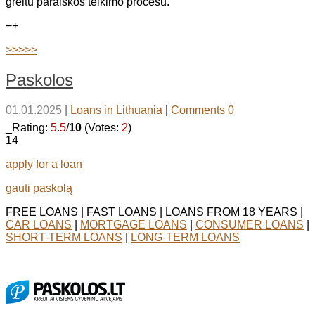
greitu paraiškos teikimo procesu.
−
+
>>>>>
Paskolos
01.01.2025
|
Loans in Lithuania
|
Comments 0
_Rating:
5.5
/
10
(Votes:
2
)
14
apply for a loan
gauti paskolą
FREE LOANS | FAST LOANS | LOANS FROM 18 YEARS |
CAR LOANS
|
MORTGAGE LOANS
|
CONSUMER LOANS
|
SHORT-TERM LOANS
|
LONG-TERM LOANS