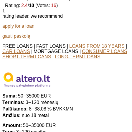
_Rating:
2.4
/
10
(Votes:
16
)
1
rating leader, we recommend
apply for a loan
gauti paskolą
FREE LOANS | FAST LOANS |
LOANS FROM 18 YEARS
|
CAR LOANS
| MORTGAGE LOANS |
CONSUMER LOANS
|
SHORT-TERM LOANS
|
LONG-TERM LOANS
Suma:
50౼35000 EUR
Terminas:
3౼120 mėnesių
Palūkanos:
8౼38.08 % BVKKMN
Amžius:
nuo 18 metai
Amount:
50౼35000 EUR
Term:
3౼120 months