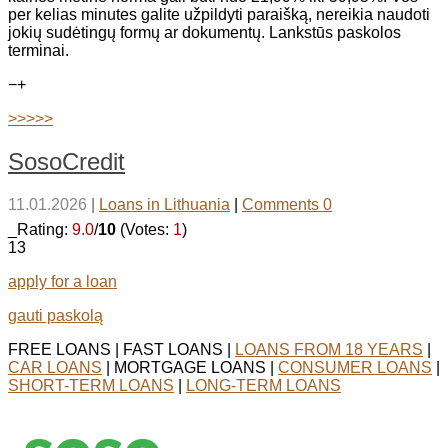
per kelias minutes galite užpildyti paraišką, nereikia naudoti
jokių sudėtingų formų ar dokumentų. Lankstūs paskolos
terminai.
−
+
>>>>>
SosoCredit
11.01.2026
|
Loans in Lithuania
|
Comments 0
_Rating:
9.0
/
10
(Votes:
1
)
13
apply for a loan
gauti paskolą
FREE LOANS | FAST LOANS |
LOANS FROM 18 YEARS
|
CAR LOANS
| MORTGAGE LOANS |
CONSUMER LOANS
|
SHORT-TERM LOANS
|
LONG-TERM LOANS