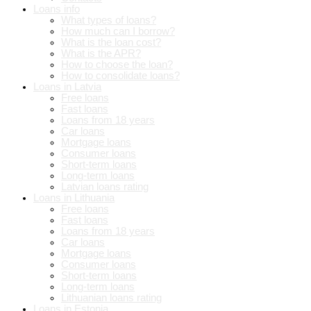
Loans info
What types of loans?
How much can I borrow?
What is the loan cost?
What is the APR?
How to choose the loan?
How to consolidate loans?
Loans in Latvia
Free loans
Fast loans
Loans from 18 years
Car loans
Mortgage loans
Consumer loans
Short-term loans
Long-term loans
Latvian loans rating
Loans in Lithuania
Free loans
Fast loans
Loans from 18 years
Car loans
Mortgage loans
Consumer loans
Short-term loans
Long-term loans
Lithuanian loans rating
Loans in Estonia