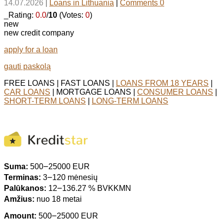
14.07.2026
|
Loans in Lithuania
|
Comments 0
_Rating:
0.0
/
10
(Votes:
0
)
new
new credit company
apply for a loan
gauti paskolą
FREE LOANS | FAST LOANS |
LOANS FROM 18 YEARS
|
CAR LOANS
| MORTGAGE LOANS |
CONSUMER LOANS
|
SHORT-TERM LOANS
|
LONG-TERM LOANS
Suma:
500౼25000 EUR
Terminas:
3౼120 mėnesių
Palūkanos:
12౼136.27 % BVKKMN
Amžius:
nuo 18 metai
Amount:
500౼25000 EUR