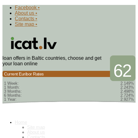
Facebook •
About us •
Contacts •
Site map •
loan offers in Baltic countries, choose and get
your loan online
62
Current Euribor Rates
1 Week:
2.149%
1 Month:
2.243%
3 Months:
2.498%
6 Months:
2.724%
1 Year:
2.927%
Home
Site map
About us
Contacts