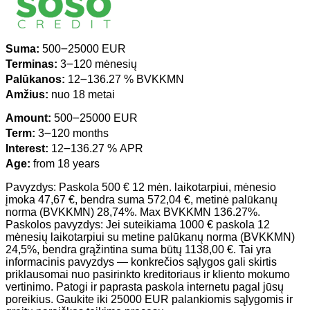
Suma:
500౼25000 EUR
Terminas:
3౼120 mėnesių
Palūkanos:
12౼136.27 % BVKKMN
Amžius:
nuo 18 metai
Amount:
500౼25000 EUR
Term:
3౼120 months
Interest:
12౼136.27 % APR
Age:
from 18 years
Pavyzdys: Paskola 500 € 12 mėn. laikotarpiui, mėnesio
įmoka 47,67 €, bendra suma 572,04 €, metinė palūkanų
norma (BVKKMN) 28,74%. Max BVKKMN 136.27%.
Paskolos pavyzdys: Jei suteikiama 1000 € paskola 12
mėnesių laikotarpiui su metine palūkanų norma (BVKKMN)
24,5%, bendra grąžintina suma būtų 1138,00 €. Tai yra
informacinis pavyzdys — konkrečios sąlygos gali skirtis
priklausomai nuo pasirinkto kreditoriaus ir kliento mokumo
vertinimo. Patogi ir paprasta paskola internetu pagal jūsų
poreikius. Gaukite iki 25000 EUR palankiomis sąlygomis ir