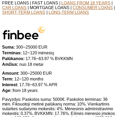
FREE LOANS | FAST LOANS |
LOANS FROM 18 YEARS
|
CAR LOANS
| MORTGAGE LOANS |
CONSUMER LOANS
|
SHORT-TERM LOANS
|
LONG-TERM LOANS
Suma:
300౼25000 EUR
Terminas:
12౼120 mėnesių
Palūkanos:
17.76౼63.97 % BVKKMN
Amžius:
nuo 18 metai
Amount:
300౼25000 EUR
Term:
12౼120 months
Interest:
17.76౼63.97 % APR
Age:
from 18 years
Pavyzdys: Paskolos suma: 5000€. Paskolos terminas: 36
mėn. Fiksuotoji metinė palūkanų norma: 10%. Vienkartinis
sutarties sudarymo mokestis: 4%. Mėnesinis administravimo
mokestis: 0.37%. BVKKMN: 17.76%. Eilinės mėnesio įmokos