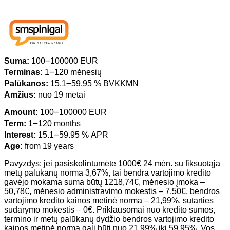
Suma:
100౼100000 EUR
Terminas:
1౼120 mėnesių
Palūkanos:
15.1౼59.95 % BVKKMN
Amžius:
nuo 19 metai
Amount:
100౼100000 EUR
Term:
1౼120 months
Interest:
15.1౼59.95 % APR
Age:
from 19 years
Pavyzdys: jei pasiskolintumėte 1000€ 24 mėn. su fiksuotąja
metų palūkanų norma 3,67%, tai bendra vartojimo kredito
gavėjo mokama suma būtų 1218,74€, mėnesio įmoka –
50,78€, mėnesio administravimo mokestis – 7,50€, bendros
vartojimo kredito kainos metinė norma – 21,99%, sutarties
sudarymo mokestis – 0€. Priklausomai nuo kredito sumos,
termino ir metų palūkanų dydžio bendros vartojimo kredito
kainos metinė norma gali būti nuo 21,99% iki 59,95%. Vos