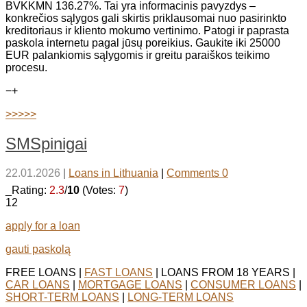
BVKKMN 136.27%. Tai yra informacinis pavyzdys –
konkrečios sąlygos gali skirtis priklausomai nuo pasirinkto
kreditoriaus ir kliento mokumo vertinimo. Patogi ir paprasta
paskola internetu pagal jūsų poreikius. Gaukite iki 25000
EUR palankiomis sąlygomis ir greitu paraiškos teikimo
procesu.
−
+
>>>>>
SMSpinigai
22.01.2026
|
Loans in Lithuania
|
Comments 0
_Rating:
2.3
/
10
(Votes:
7
)
12
apply for a loan
gauti paskolą
FREE LOANS |
FAST LOANS
| LOANS FROM 18 YEARS |
CAR LOANS
|
MORTGAGE LOANS
|
CONSUMER LOANS
|
SHORT-TERM LOANS
|
LONG-TERM LOANS