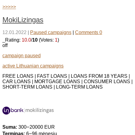
>>>>>
MokiLizingas
12.01.2022
|
Paused campaigns
|
Comments 0
_Rating:
10.0
/
10
(Votes:
1
)
off
campaign paused
active Lithuanian campaigns
FREE LOANS | FAST LOANS | LOANS FROM 18 YEARS |
CAR LOANS | MORTGAGE LOANS | CONSUMER LOANS |
SHORT-TERM LOANS | LONG-TERM LOANS
Suma:
300౼20000 EUR
Terminas:
6౼96 mėnesių