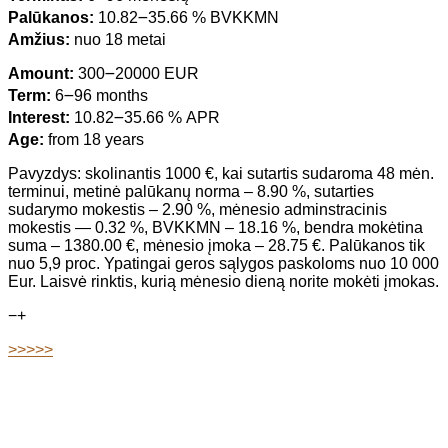
Palūkanos:
10.82౼35.66 % BVKKMN
Amžius:
nuo 18 metai
Amount:
300౼20000 EUR
Term:
6౼96 months
Interest:
10.82౼35.66 % APR
Age:
from 18 years
Pavyzdys: skolinantis 1000 €, kai sutartis sudaroma 48 mėn.
terminui, metinė palūkanų norma – 8.90 %, sutarties
sudarymo mokestis – 2.90 %, mėnesio adminstracinis
mokestis — 0.32 %, BVKKMN – 18.16 %, bendra mokėtina
suma – 1380.00 €, mėnesio įmoka – 28.75 €. Palūkanos tik
nuo 5,9 proc. Ypatingai geros sąlygos paskoloms nuo 10 000
Eur. Laisvė rinktis, kurią mėnesio dieną norite mokėti įmokas.
−
+
>>>>>