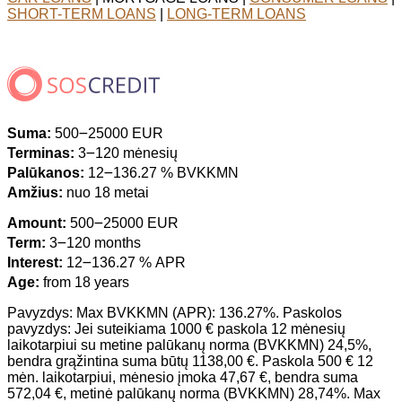
SHORT-TERM LOANS
|
LONG-TERM LOANS
Suma:
500౼25000 EUR
Terminas:
3౼120 mėnesių
Palūkanos:
12౼136.27 % BVKKMN
Amžius:
nuo 18 metai
Amount:
500౼25000 EUR
Term:
3౼120 months
Interest:
12౼136.27 % APR
Age:
from 18 years
Pavyzdys: Max BVKKMN (APR): 136.27%. Paskolos
pavyzdys: Jei suteikiama 1000 € paskola 12 mėnesių
laikotarpiui su metine palūkanų norma (BVKKMN) 24,5%,
bendra grąžintina suma būtų 1138,00 €. Paskola 500 € 12
mėn. laikotarpiui, mėnesio įmoka 47,67 €, bendra suma
572,04 €, metinė palūkanų norma (BVKKMN) 28,74%. Max