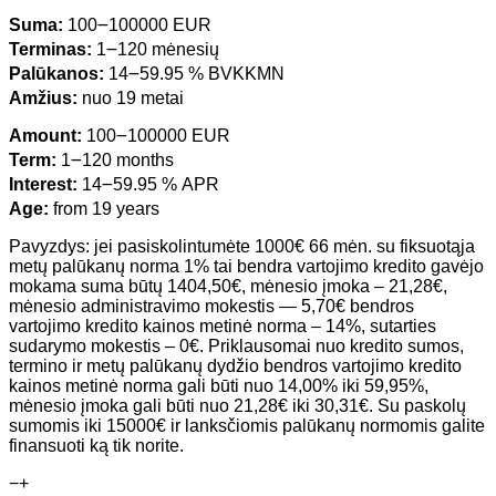
Suma:
100౼100000 EUR
Terminas:
1౼120 mėnesių
Palūkanos:
14౼59.95 % BVKKMN
Amžius:
nuo 19 metai
Amount:
100౼100000 EUR
Term:
1౼120 months
Interest:
14౼59.95 % APR
Age:
from 19 years
Pavyzdys: jei pasiskolintumėte 1000€ 66 mėn. su fiksuotąja
metų palūkanų norma 1% tai bendra vartojimo kredito gavėjo
mokama suma būtų 1404,50€, mėnesio įmoka – 21,28€,
mėnesio administravimo mokestis — 5,70€ bendros
vartojimo kredito kainos metinė norma – 14%, sutarties
sudarymo mokestis – 0€. Priklausomai nuo kredito sumos,
termino ir metų palūkanų dydžio bendros vartojimo kredito
kainos metinė norma gali būti nuo 14,00% iki 59,95%,
mėnesio įmoka gali būti nuo 21,28€ iki 30,31€. Su paskolų
sumomis iki 15000€ ir lanksčiomis palūkanų normomis galite
finansuoti ką tik norite.
−
+