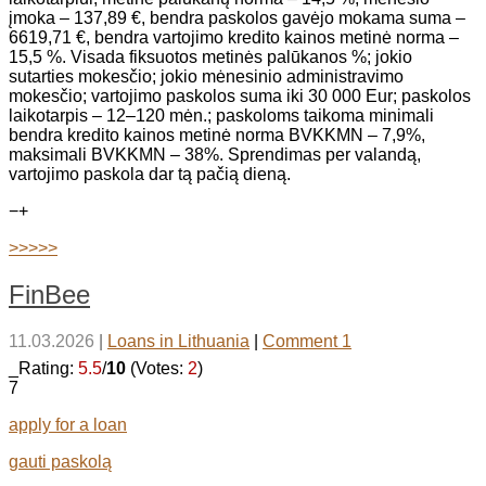
įmoka – 137,89 €, bendra paskolos gavėjo mokama suma –
6619,71 €, bendra vartojimo kredito kainos metinė norma –
15,5 %. Visada fiksuotos metinės palūkanos %; jokio
sutarties mokesčio; jokio mėnesinio administravimo
mokesčio; vartojimo paskolos suma iki 30 000 Eur; paskolos
laikotarpis – 12–120 mėn.; paskoloms taikoma minimali
bendra kredito kainos metinė norma BVKKMN – 7,9%,
maksimali BVKKMN – 38%. Sprendimas per valandą,
vartojimo paskola dar tą pačią dieną.
−
+
>>>>>
FinBee
11.03.2026
|
Loans in Lithuania
|
Comment 1
_Rating:
5.5
/
10
(Votes:
2
)
7
apply for a loan
gauti paskolą