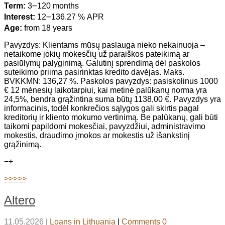
Term:
3౼120 months
Interest:
12౼136.27 % APR
Age:
from 18 years
Pavyzdys: Klientams mūsų paslauga nieko nekainuoja –
netaikome jokių mokesčių už paraiškos pateikimą ar
pasiūlymų palyginimą. Galutinį sprendimą dėl paskolos
suteikimo priima pasirinktas kredito davėjas. Maks.
BVKKMN: 136,27 %. Paskolos pavyzdys: pasiskolinus 1000
€ 12 mėnesių laikotarpiui, kai metinė palūkanų norma yra
24,5%, bendra grąžintina suma būtų 1138,00 €. Pavyzdys yra
informacinis, todėl konkrečios sąlygos gali skirtis pagal
kreditorių ir kliento mokumo vertinimą. Be palūkanų, gali būti
taikomi papildomi mokesčiai, pavyzdžiui, administravimo
mokestis, draudimo įmokos ar mokestis už išankstinį
grąžinimą.
−
+
>>>>>
Altero
11.05.2026
|
Loans in Lithuania
|
Comments 0