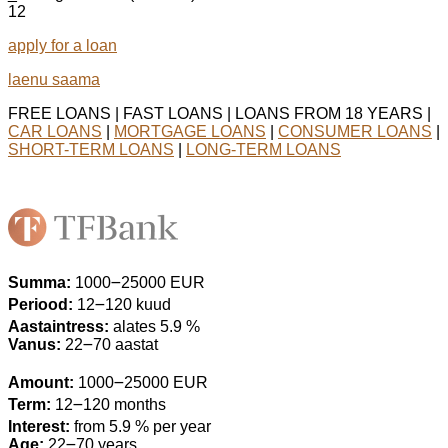
12
apply for a loan
laenu saama
FREE LOANS | FAST LOANS | LOANS FROM 18 YEARS |
CAR LOANS
|
MORTGAGE LOANS
|
CONSUMER LOANS
|
SHORT-TERM LOANS
|
LONG-TERM LOANS
Summa:
1000౼25000 EUR
Periood:
12౼120 kuud
Aastaintress:
alates 5.9 %
Vanus:
22౼70 aastat
Amount:
1000౼25000 EUR
Term:
12౼120 months
Interest:
from 5.9 % per year
Age:
22౼70 years