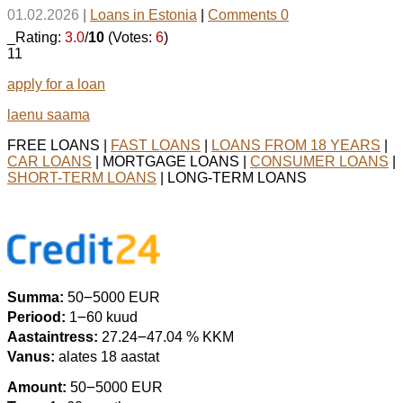
01.02.2026
|
Loans in Estonia
|
Comments 0
_Rating:
3.0
/
10
(Votes:
6
)
11
apply for a loan
laenu saama
FREE LOANS |
FAST LOANS
|
LOANS FROM 18 YEARS
|
CAR LOANS
| MORTGAGE LOANS |
CONSUMER LOANS
|
SHORT-TERM LOANS
| LONG-TERM LOANS
Summa:
50౼5000 EUR
Periood:
1౼60 kuud
Aastaintress:
27.24౼47.04 % KKM
Vanus:
alates 18 aastat
Amount:
50౼5000 EUR