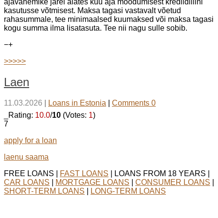
ajavahemike järel alates kuu aja möödumisest krediidiliini
kasutusse võtmisest. Maksa tagasi vastavalt võetud
rahasummale, tee minimaalsed kuumaksed või maksa tagasi
kogu summa ilma lisatasuta. Tee nii nagu sulle sobib.
−
+
>>>>>
Laen
11.03.2026
|
Loans in Estonia
|
Comments 0
_Rating:
10.0
/
10
(Votes:
1
)
7
apply for a loan
laenu saama
FREE LOANS |
FAST LOANS
| LOANS FROM 18 YEARS |
CAR LOANS
|
MORTGAGE LOANS
|
CONSUMER LOANS
|
SHORT-TERM LOANS
|
LONG-TERM LOANS