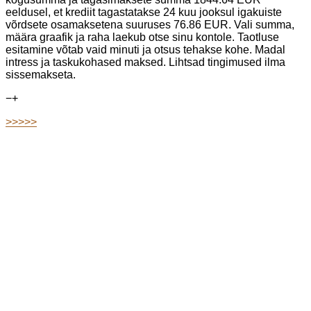
eeldusel, et krediit tagastatakse 24 kuu jooksul igakuiste
võrdsete osamaksetena suuruses 76.86 EUR. Vali summa,
määra graafik ja raha laekub otse sinu kontole. Taotluse
esitamine võtab vaid minuti ja otsus tehakse kohe. Madal
intress ja taskukohased maksed. Lihtsad tingimused ilma
sissemakseta.
−
+
>>>>>