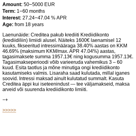
Amount:
50౼5000 EUR
Term:
1౼60 months
Interest:
27.24౼47.04 % APR
Age:
from 18 years
Laenunäide: Creditea pakub krediiti Krediidikonto
(krediidiliin) limiidi alusel. Näiteks 1600€ laenamisel 12
kuuks, fikseeritud intressimääraga 38.40% aastas on KKM
46.69% (maksimum KKM/max. APR 47.04%) aastas,
tagasimaksete summa 1957.13€ ning kogusumma 1957.13€.
Tagasimakseperioodi võib varieeruda vahemikus 3 – 60
kuud. Esita taotlus ja mõne minutiga ongi krediidikonto
kasutamiseks valmis. Lisaraha saad kulutada, millal iganes
soovid. Intressi maksad ainult kulutatud summalt. Kasuta
Creditea äppi kui iseteenindust — tee väljamakseid, maksa
arveid või suurenda krediidikonto limiiti.
−
+
>>>>>