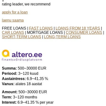
rating leader, we recommend
apply for a loan
laenu saama
FREE LOANS |
FAST LOANS
|
LOANS FROM 18 YEARS
|
CAR LOANS
| MORTGAGE LOANS |
CONSUMER LOANS
|
SHORT-TERM LOANS
|
LONG-TERM LOANS
Summa:
500౼30000 EUR
Periood:
3౼120 kuud
Aastaintress:
6.9౼41.35 %
Vanus:
alates 18 aastat
Amount:
500౼30000 EUR
Term:
3౼120 months
Interest:
6.9౼41.35 % per year