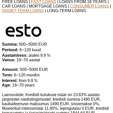
FREE LOANS |
FAST LOANS
| LOANS FROM 18 YEARS |
CAR LOANS | MORTGAGE LOANS |
CONSUMER LOANS
|
SHORT-TERM LOANS
| LONG-TERM LOANS
Summa:
500౼5000 EUR
Periood:
6౼120 kuud
Aastaintress:
alates 9.9 %
Vanus:
19౼70 aastat
Amount:
500౼5000 EUR
Term:
6౼120 months
Interest:
from 9.9 %
Age:
19౼70 years
Laenunäide: Krediidi kulukuse määr on 23.63% aastas
järgmistel näidistingimustel: krediidi summa 1490 EUR,
kauba/teenuse maksumus 1490 EUR, sissemakse 0%,
fikseeritud intressimäär 11.90%, lepingutasu 0 EUR, krediidi
kogusumma ja tagasimaksete summa 1844.64 EUR