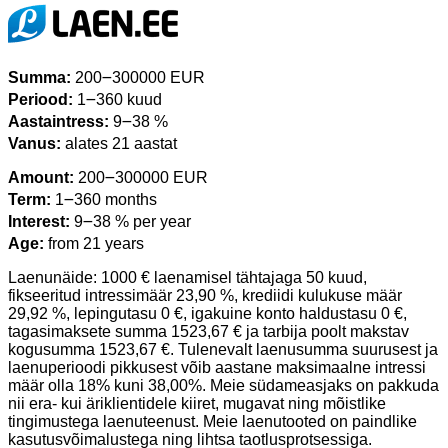
Summa:
200౼300000 EUR
Periood:
1౼360 kuud
Aastaintress:
9౼38 %
Vanus:
alates 21 aastat
Amount:
200౼300000 EUR
Term:
1౼360 months
Interest:
9౼38 % per year
Age:
from 21 years
Laenunäide: 1000 € laenamisel tähtajaga 50 kuud,
fikseeritud intressimäär 23,90 %, krediidi kulukuse määr
29,92 %, lepingutasu 0 €, igakuine konto haldustasu 0 €,
tagasimaksete summa 1523,67 € ja tarbija poolt makstav
kogusumma 1523,67 €. Tulenevalt laenusumma suurusest ja
laenuperioodi pikkusest võib aastane maksimaalne intressi
määr olla 18% kuni 38,00%. Meie südameasjaks on pakkuda
nii era- kui äriklientidele kiiret, mugavat ning mõistlike
tingimustega laenuteenust. Meie laenutooted on paindlike
kasutusvõimalustega ning lihtsa taotlusprotsessiga.