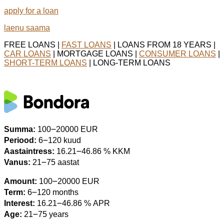
apply for a loan
laenu saama
FREE LOANS |
FAST LOANS
| LOANS FROM 18 YEARS |
CAR LOANS
| MORTGAGE LOANS |
CONSUMER LOANS
|
SHORT-TERM LOANS
| LONG-TERM LOANS
Summa:
100౼20000 EUR
Periood:
6౼120 kuud
Aastaintress:
16.21౼46.86 % KKM
Vanus:
21౼75 aastat
Amount:
100౼20000 EUR
Term:
6౼120 months
Interest:
16.21౼46.86 % APR
Age:
21౼75 years