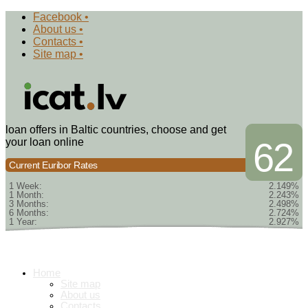
Facebook •
About us •
Contacts •
Site map •
loan offers in Baltic countries, choose and get
your loan online
62
Current Euribor Rates
1 Week:
2.149%
1 Month:
2.243%
3 Months:
2.498%
6 Months:
2.724%
1 Year:
2.927%
Home
Site map
About us
Contacts