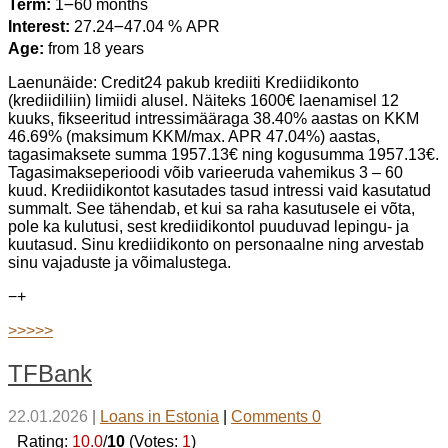
Term:
1౼60 months
Interest:
27.24౼47.04 % APR
Age:
from 18 years
Laenunäide: Credit24 pakub krediiti Krediidikonto
(krediidiliin) limiidi alusel. Näiteks 1600€ laenamisel 12
kuuks, fikseeritud intressimääraga 38.40% aastas on KKM
46.69% (maksimum KKM/max. APR 47.04%) aastas,
tagasimaksete summa 1957.13€ ning kogusumma 1957.13€.
Tagasimakseperioodi võib varieeruda vahemikus 3 – 60
kuud. Krediidikontot kasutades tasud intressi vaid kasutatud
summalt. See tähendab, et kui sa raha kasutusele ei võta,
pole ka kulutusi, sest krediidikontol puuduvad lepingu- ja
kuutasud. Sinu krediidikonto on personaalne ning arvestab
sinu vajaduste ja võimalustega.
−
+
>>>>>
TFBank
22.01.2026
|
Loans in Estonia
|
Comments 0
_Rating:
10.0
/
10
(Votes:
1
)