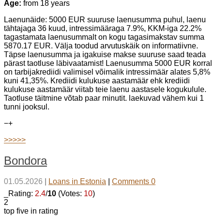
Age:
from 18 years
Laenunäide: 5000 EUR suuruse laenusumma puhul, laenu
tähtajaga 36 kuud, intressimääraga 7.9%, KKM-iga 22.2%
tagastamata laenusummalt on kogu tagasimakstav summa
5870.17 EUR. Välja toodud arvutuskäik on informatiivne.
Täpse laenusumma ja igakuise makse suuruse saad teada
pärast taotluse läbivaatamist! Laenusumma 5000 EUR korral
on tarbijakrediidi valimisel võimalik intressimäär alates 5,8%
kuni 41,35%. Krediidi kulukuse aastamäär ehk krediidi
kulukuse aastamäär viitab teie laenu aastasele kogukulule.
Taotluse täitmine võtab paar minutit. laekuvad vähem kui 1
tunni jooksul.
−
+
>>>>>
Bondora
01.05.2026
|
Loans in Estonia
|
Comments 0
_Rating:
2.4
/
10
(Votes:
10
)
2
top five in rating