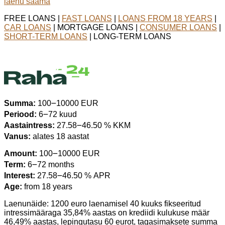
laenu saama
FREE LOANS |
FAST LOANS
|
LOANS FROM 18 YEARS
|
CAR LOANS
| MORTGAGE LOANS |
CONSUMER LOANS
|
SHORT-TERM LOANS
| LONG-TERM LOANS
Summa:
100౼10000 EUR
Periood:
6౼72 kuud
Aastaintress:
27.58౼46.50 % KKM
Vanus:
alates 18 aastat
Amount:
100౼10000 EUR
Term:
6౼72 months
Interest:
27.58౼46.50 % APR
Age:
from 18 years
Laenunäide: 1200 euro laenamisel 40 kuuks fikseeritud
intressimääraga 35,84% aastas on krediidi kulukuse määr
46,49% aastas, lepingutasu 60 eurot, tagasimaksete summa