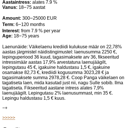
Aastaintress:
alates 7.9 %
Vanus:
18౼75 aastat
Amount:
300౼25000 EUR
Term:
6౼120 months
Interest:
from 7.9 % per year
Age:
18౼75 years
Laenunäide: Väikelaenu krediidi kulukuse määr on 22,78%
aastas järgmistel näidistingimustel: laenusumma 2250 €,
lepinguperiood 36 kuud, tagasimaksete arv 36, fikseeritud
intressimäär aastas 17,9% arvestatuna laenujäägilt,
lepingutasu 45 €, igakuine haldustasu 1,5 €, igakuine
osamakse 82,73 €, krediidi kogusumma 3023,28 € ja
tagasimaksete summa 2978,28 €. Coop Panga väikelaen on
tagatiseta laen, mida kasutad just nii, nagu Sulle sobib. Ilma
tagatiseta. Fikseeritud aastane intress alates 7,9%
laenujäägilt. Lepingutasu 2% laenusummast, min 35 €.
Lepingu haldustasu 1,5 € kuus.
−
+
>>>>>