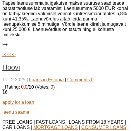
Täpse laenusumma ja igakuise makse suuruse saad teada
pärast taotluse läbivaatamist! Laenusumma 5000 EUR korral
on tarbijakrediidi valimisel võimalik intressimäär alates 5,8%
kuni 41,35%. Laenuvõrdlus aitab leida parima
laenupakkumise 5 minutiga. Võrdle laene kiirelt ja mugavalt
kuni 25 000 €. Laenuvõrdlus on tasuta ning ei kohusta
millekski.
−
+
>>>>>
Hoovi
11.12.2025
|
Loans in Estonia
|
Comments 0
_Rating:
0.0
/
10
(Votes:
0
)
16
apply for a loan
laenu saama
FREE LOANS | FAST LOANS | LOANS FROM 18 YEARS |
CAR LOANS |
MORTGAGE LOANS
|
CONSUMER LOANS
|