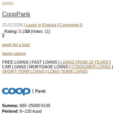
>>>>>
CoopPank
22.02.2026
|
Loans in Estonia
|
Comments 0
_Rating:
3.1
/
10
(Votes:
11
)
9
apply for a loan
laenu saama
FREE LOANS | FAST LOANS |
LOANS FROM 18 YEARS
|
CAR LOANS | MORTGAGE LOANS |
CONSUMER LOANS
|
SHORT-TERM LOANS
|
LONG-TERM LOANS
Summa:
300౼25000 EUR
Periood:
6౼120 kuud