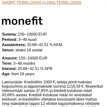
SHORT-TERM LOANS
|
LONG-TERM LOANS
Summa:
150౼10000 EUR
Periood:
3౼48 kuud
Aastaintress:
20.68౼42.51 % KKM
Vanus:
alates 18 aastat
Amount:
150౼10000 EUR
Term:
3౼48 months
Interest:
20.68౼42.51 % APR
Age:
from 18 years
Laenunäide: Krediidiliin 1000 €, tarbija poolt makstav
kogusumma ja tagasimaksete summa 1216,58 €, fikseeritud
intressimäär aastas 37,85% ja krediidi kulukuse määr
45,89% aastas. Krediidi kulukuse määr on arvestatud
eeldusel, et krediidiliin võetakse kasutusele täies mahus
ning makstakse tagasi 12 võrdse tagasimaksena võrdsete