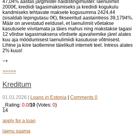
47,04% aastas järgmistel näidistingimustel: laenulimiit
2000€, krediidi tagasimaksmiseks ja krediidi kogukulu
kandmiseks tehtavate maksete kogusumma 2424,44
(sisaldab lepingutasu 0€), fikseeritud aastaintress 39,1794%.
Määr on arvestatud eeldusel, et laenulimiit võetakse
kasutusele viivitamata ja täies mahus ning makstakse tagasi
12 võrdse tagasimaksena võrdsete ajavahemike järel alates
kuu aja möödumisest laenulimiidi kasutusse võtmisest.
Lihtne ja kiire taotlemine täielikult interneti teel. Intress alates
2% kuus!
−
+
>>>>>
Kreditum
01.01.2026
|
Loans in Estonia
|
Comments 0
_Rating:
0.0
/
10
(Votes:
0
)
14
apply for a loan
laenu saama