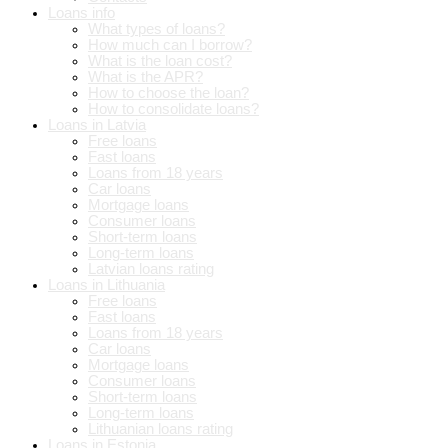
Loans info
What types of loans?
How much can I borrow?
What is the loan cost?
What is the APR?
How to choose the loan?
How to consolidate loans?
Loans in Latvia
Free loans
Fast loans
Loans from 18 years
Car loans
Mortgage loans
Consumer loans
Short-term loans
Long-term loans
Latvian loans rating
Loans in Lithuania
Free loans
Fast loans
Loans from 18 years
Car loans
Mortgage loans
Consumer loans
Short-term loans
Long-term loans
Lithuanian loans rating
Loans in Estonia