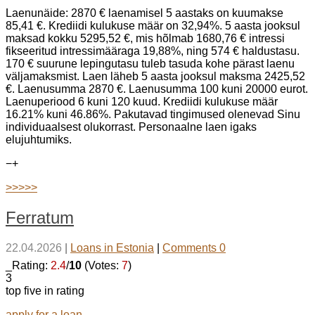
Laenunäide: 2870 € laenamisel 5 aastaks on kuumakse
85,41 €. Krediidi kulukuse määr on 32,94%. 5 aasta jooksul
maksad kokku 5295,52 €, mis hõlmab 1680,76 € intressi
fikseeritud intressimääraga 19,88%, ning 574 € haldustasu.
170 € suurune lepingutasu tuleb tasuda kohe pärast laenu
väljamaksmist. Laen läheb 5 aasta jooksul maksma 2425,52
€. Laenusumma 2870 €. Laenusumma 100 kuni 20000 eurot.
Laenuperiood 6 kuni 120 kuud. Krediidi kulukuse määr
16.21% kuni 46.86%. Pakutavad tingimused olenevad Sinu
individuaalsest olukorrast. Personaalne laen igaks
elujuhtumiks.
−
+
>>>>>
Ferratum
22.04.2026
|
Loans in Estonia
|
Comments 0
_Rating:
2.4
/
10
(Votes:
7
)
3
top five in rating
apply for a loan