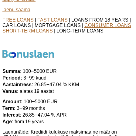
laenu saama
FREE LOANS
|
FAST LOANS
| LOANS FROM 18 YEARS |
CAR LOANS | MORTGAGE LOANS |
CONSUMER LOANS
|
SHORT-TERM LOANS
| LONG-TERM LOANS
Summa:
100౼5000 EUR
Periood:
3౼99 kuud
Aastaintress:
26.85౼47.04 % KKM
Vanus:
alates 19 aastat
Amount:
100౼5000 EUR
Term:
3౼99 months
Interest:
26.85౼47.04 % APR
Age:
from 19 years
Laenunäide: Krediidi kulukuse maksimaalne määr on