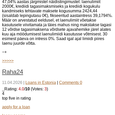
47,04% aastas järgmistel näidistingimustel: laenulimiit
2000€, krediidi tagasimaksmiseks ja krediidi kogukulu
kandmiseks tehtavate maksete kogusumma 2424,44
(sisaldab lepingutasu 0€), fikseeritud aastaintress 39,1794%.
Määr on arvestatud eeldusel, et laenulimiit võetakse
kasutusele viivitamata ja täies mahus ning makstakse tagasi
12 võrdse tagasimaksena võrdsete ajavahemike järel alates
kuu aja möödumisest laenulimiidi kasutusse võtmisest. 30
esimest päeva on intress 0%. Saad igal ajal limiidi piires
laenu juurde võtta.
−
+
>>>>>
Raha24
11.04.2026
|
Loans in Estonia
|
Comments 0
_Rating:
4.0
/
10
(Votes:
3
)
4
top five in rating
apply for a loan