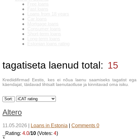
Free loans
Fast loans
Loans from 18 years
Car loans
Mortgage loans
Consumer loans
Short-term loans
Long-term loans
Estonian loans rating
tagatiseta laenud
total:
15
Krediidifirmad Eestis, kes ei nõua laenu saamiseks tagatist ega
käendajat, täidavad lihtsalt laenutaotluse ja kinnitavad oma isiku.
Sort:
Altero
11.05.2026
|
Loans in Estonia
|
Comments 0
_Rating:
4.0
/
10
(Votes:
4
)
1