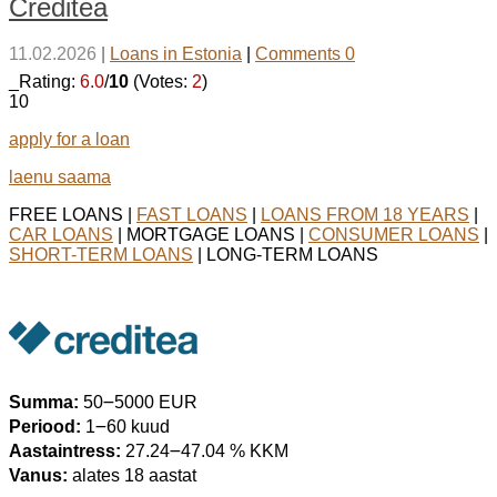
Creditea
11.02.2026
|
Loans in Estonia
|
Comments 0
_Rating:
6.0
/
10
(Votes:
2
)
10
apply for a loan
laenu saama
FREE LOANS |
FAST LOANS
|
LOANS FROM 18 YEARS
|
CAR LOANS
| MORTGAGE LOANS |
CONSUMER LOANS
|
SHORT-TERM LOANS
| LONG-TERM LOANS
Summa:
50౼5000 EUR
Periood:
1౼60 kuud
Aastaintress:
27.24౼47.04 % KKM
Vanus:
alates 18 aastat