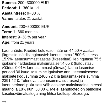
Summa:
200౼300000 EUR
Periood:
1౼360 kuud
Aastaintress:
9౼38 %
Vanus:
alates 21 aastat
Amount:
200౼300000 EUR
Term:
1౼360 months
Interest:
9౼38 % per year
Age:
from 21 years
Laenunäide: Krediidi kulukuse määr on 44.50% aastas
järgmistel näidistingimustel: laenusumma 1500 €, intress
15.9% laenusummast aastas (fikseeritud), lepingutasu 75 €,
igakuine haldustasu maksimaalselt 4.65 € (haldustasu
väärtus 0.01% laenusummast päevas), laenu tasumise
periood 36 kuud, tasumine igakuiste annuiteetmaksetena,
maksete kogusumma 2466.72 € ja tagasimaksete summa
2391.42 €. Tulenevalt laenusumma suurusest ja
laenuperioodi pikkusest võib aastane maksimaalne intressi
määr olla 18% kuni 38,00%. Meie laenutooted on paindlike
kasutusvõimalustega ning lihtsa taotlusprotsessiga.
−
+