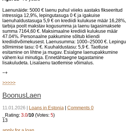
Laenunäide: 5000 € laenu puhul viieks aastaks fikseeritud
intressiga 12,9%, lepingutasuga 0 € ja igakuise
laenuhaldustasuga 5,9 € on krediidi kulukuse määr 16,28%,
tarbija poolt makstav kogusumma ja laenu tagasimaksete
summa 7164,60 €. Maksimaalne krediidi kulukuse määr
47.04%. Personaalne pakkumine sõltub kliendi
krediidivõimekusest. Laenusumma: 1000–25000 €. Lepingu
sõlmimise tasu: 0 €. Kuuhaldustasu: 5,9 €. Taotluse
esitamine on lihtne ja mugav. Esialgne laenupakkumine
vähem kui minutiga. Ennetähtaegne tagastamine
lisakuludeta. Lisalaenu taotlemise võimalus.
−
+
>>>>>
BoonusLaen
11.01.2026
|
Loans in Estonia
|
Comments 0
_Rating:
3.0
/
10
(Votes:
5
)
13
apply for a loan