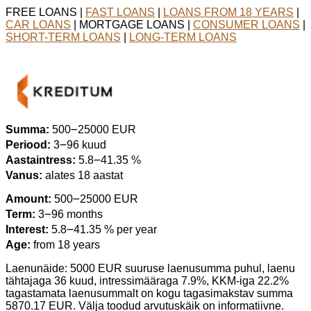
FREE LOANS |
FAST LOANS
|
LOANS FROM 18 YEARS
|
CAR LOANS
| MORTGAGE LOANS |
CONSUMER LOANS
|
SHORT-TERM LOANS
|
LONG-TERM LOANS
Summa:
500౼25000 EUR
Periood:
3౼96 kuud
Aastaintress:
5.8౼41.35 %
Vanus:
alates 18 aastat
Amount:
500౼25000 EUR
Term:
3౼96 months
Interest:
5.8౼41.35 % per year
Age:
from 18 years
Laenunäide: 5000 EUR suuruse laenusumma puhul, laenu
tähtajaga 36 kuud, intressimääraga 7.9%, KKM-iga 22.2%
tagastamata laenusummalt on kogu tagasimakstav summa
5870.17 EUR. Välja toodud arvutuskäik on informatiivne.