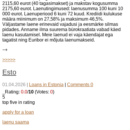
2115,60 eurot (40 tagasimakset) ja makstav kogusumma
2175,60 eurot. Laenutingimused: laenusumma 100 kuni 10
000 eurot. Laenuperiood 6 kuni 72 kuud. Krediidi kulukuse
määra miinimum on 27,58% ja maksimum 46,5%.
Väljastame laene erinevaid vajadusi ja eesmärke silmas
pidades. Anname ilma suurema bürokraatiata vabad käed
laenu kasutamisel. Meie laenud ei vaja käendajat ega
tagatist ning Euribor ei mõjuta laenumakseid.
−
+
>>>>>
Esto
01.04.2026
|
Loans in Estonia
|
Comments 0
_Rating:
0.0
/
10
(Votes:
0
)
5
top five in rating
apply for a loan
laenu saama