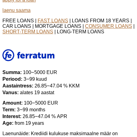
laenu saama
FREE LOANS |
FAST LOANS
| LOANS FROM 18 YEARS |
CAR LOANS | MORTGAGE LOANS |
CONSUMER LOANS
|
SHORT-TERM LOANS
| LONG-TERM LOANS
Summa:
100౼5000 EUR
Periood:
3౼99 kuud
Aastaintress:
26.85౼47.04 % KKM
Vanus:
alates 19 aastat
Amount:
100౼5000 EUR
Term:
3౼99 months
Interest:
26.85౼47.04 % APR
Age:
from 19 years
Laenunäide: Krediidi kulukuse maksimaalne määr on